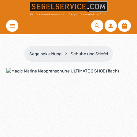
Zum Hauptinhalt springen
Waren
Segelbekleidung
Schuhe und Stiefel
Bildergalerie überspringen