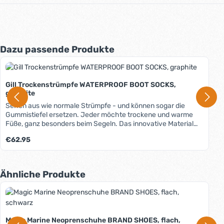
Produktgalerie überspringen
Dazu passende Produkte
Gill Trockenstrümpfe WATERPROOF BOOT SOCKS,
graphite
Sehen aus wie normale Strümpfe - und können sogar die
Gummistiefel ersetzen. Jeder möchte trockene und warme
Füße, ganz besonders beim Segeln. Das innovative Material
dieser dünnen und sehr bequemen Strümpfe macht es
Regulärer Preis:
€62.95
möglich, denn sie sind vollständig wasserdicht und verfügen
über eine hohe Atmungsaktivität. Eine Lage aus
Thermomaterial wärmt die Füße, eine weitere Lage aus
feuchtigkeitsabsorbierendem Material sorgt für ein angenehm
Produktgalerie überspringen
Ähnliche Produkte
trockenes Klima. Eine zusätzliche "normale" Socke als innere
Lage ist nicht nötig. In Kombination mit modernen
Segelschuhen können die Gill Waterproof Boot Socks sogar
Gummistiefel ersetzen. Ideal daher auch für Segler, die
möglichst wenig Gepäck mitnehmen möchten (z.B. bei
Magic Marine Neoprenschuhe BRAND SHOES, flach,
Anreise mit dem Flugzeug). Wichtig: Die Strümpfe sind zwar