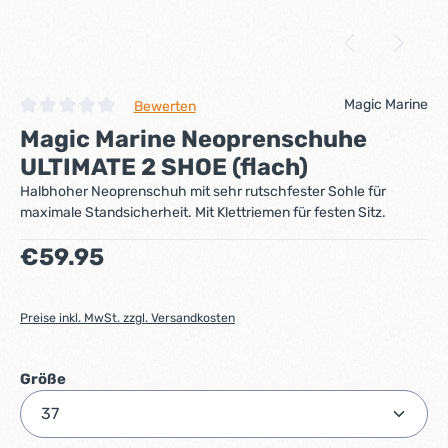
Magic Marine
Bewerten
Durchschnittliche Bewertung von 0 von 5 Sternen
Magic Marine Neoprenschuhe
ULTIMATE 2 SHOE (flach)
Halbhoher Neoprenschuh mit sehr rutschfester Sohle für
maximale Standsicherheit. Mit Klettriemen für festen Sitz.
Regulärer Preis:
€59.95
Preise inkl. MwSt. zzgl. Versandkosten
auswählen
Größe