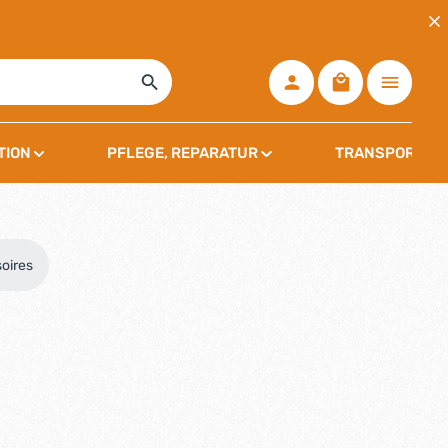
Warenkorb ent
TION
PFLEGE, REPARATUR
TRANSPORT, L
oires