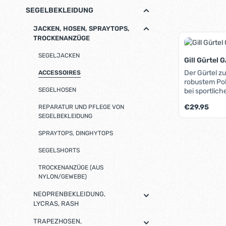
SEGELBEKLEIDUNG
JACKEN, HOSEN, SPRAYTOPS,
TROCKENANZÜGE
SEGELJACKEN
Gill Gürtel
Der Gürtel z
ACCESSOIRES
robustem Pol
SEGELHOSEN
bei sportlic
stufenlos ein
Regulärer Pre
€29.95
REPARATUR UND PFLEGE VON
seewasserbe
SEGELBEKLEIDUNG
Aluminium, 
Gürtelende v
Produk
SPRAYTOPS, DINGHYTOPS
SEGELSHORTS
TROCKENANZÜGE (AUS
NYLON/GEWEBE)
NEOPRENBEKLEIDUNG,
LYCRAS, RASH
TRAPEZHOSEN,