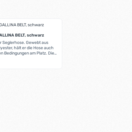
 GALLINA BELT, schwarz
ur Seglerhose. Gewebt aus
yester, hält er die Hose auch
hen Bedingungen am Platz. Die
stellbare Schnalle besteht aus
is:
ständig beschichtetem
eine Beschichtung am
erhindert das Ausfransen.
t Anzahl: Gib den gewünschten Wert ein 