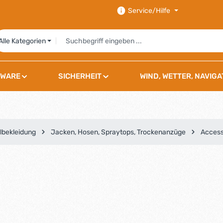
Service/Hilfe
Alle Kategorien
WARE
SICHERHEIT
WIND, WETTER, NAVIGA
lbekleidung
Jacken, Hosen, Spraytops, Trockenanzüge
Access