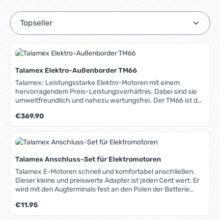
Talamex Elektro-Außenborder TM66
Talamex: Leistungsstarke Elektro-Motoren mit einem
hervorragendem Preis-Leistungsverhältnis. Dabei sind sie
umweltfreundlich und nahezu wartungsfrei. Der TM66 ist der
Leistungsstärkste unter den Talamex-Motoren. Er eignet
Regulärer Preis:
€369.90
sich für Boote bis max. 2200kg. Das Ladekontroll-Display
informiert jederzeit über den aktuellen Ladezustand der
Batterie. Alle Modelle verfügen über eine teleskopierbare
Pinne mit 5 Vorwärts- und 3 Rückwärtsgängen. Tipp:
Bestellen Sie das praktische Adapter-Set (s.u. "Passende
Talamex Anschluss-Set für Elektromotoren
Produkte") gleich mit: Ihr Talamex-Motor ist so ruck-zuck
und ohne Gefummel angeschlossen. Serienmäßige
Talamex E-Motoren schnell und komfortabel anschließen.
Ausstattung: Batterie-Ladekontroll-Display, teleskopierbare
Dieser kleine und preiswerte Adapter ist jeden Cent wert: Er
Pinne, 5 Vorwärts- und 3 Rückwärtsgänge, schlagfestes, uv-
wird mit den Augterminals fest an den Polen der Batterie
beständiges Kunststoffgehäuse, nahtloser, stabiler
verschraubt und ab sofort wird Ihr Talamex
Regulärer Preis:
€11.95
Stahlschaft, korrosionsbeständig durch
Elektroaußenborder nur noch per Steckverbindung
Pulverbeschichtung, Hochklappen und Absenken des
angeschlossen. Ruck-zuck ist Ihr Motor einsatzbereit. Ohne