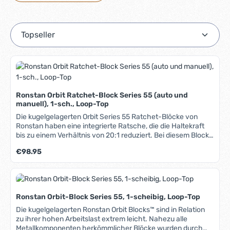
Ronstan Orbit Ratchet-Block Series 55 (auto und
manuell), 1-sch., Loop-Top
Die kugelgelagerten Orbit Series 55 Ratchet-Blöcke von
Ronstan haben eine integrierte Ratsche, die die Haltekraft
bis zu einem Verhältnis von 20:1 reduziert. Bei diesem Block
ist die Ratsche wahlweise von Hand einstellbar oder auch
Regulärer Preis:
€98.95
lastabhängig (automatisch einsetzend) zu fahren. Die Orbit
Blocks™ sind in Relation zu ihrer hohen Arbeitslast extrem
leicht: Nahezu alle Metallkomponenten herkömmlicher
Blöcke wurden durch High-Tech Faserverbundwerkstoffe
ersetzt - resultierend in einer Gewichtsersparnis von 35%.
Ronstan Orbit-Block Series 55, 1-scheibig, Loop-Top
Das aussergewöhnliche Design spart zusätzliches Gewicht.
Zur Befestigung der Ronstan Orbit Blocks™ dienen Loops aus
Die kugelgelagerten Ronstan Orbit Blocks™ sind in Relation
hochfestem Dyneema® SK 75. Eine leichte und sehr flexible
zu ihrer hohen Arbeitslast extrem leicht. Nahezu alle
Methode, Blöcke anzuschlagen. Der Loop wird mit einem Clip
Metallkomponenten herkömmlicher Blöcke wurden durch