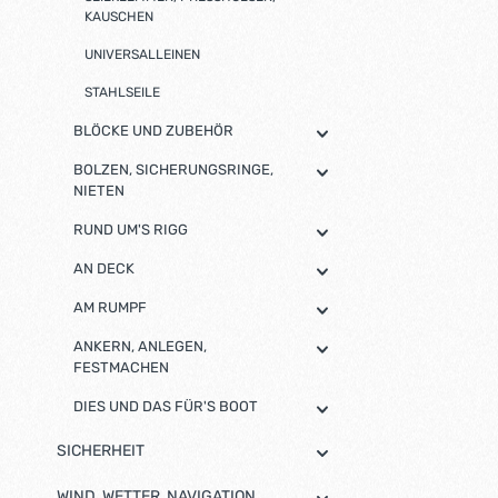
stabile und l
KAUSCHEN
UNIVERSALLEINEN
STAHLSEILE
BLÖCKE UND ZUBEHÖR
BOLZEN, SICHERUNGSRINGE,
NIETEN
RUND UM'S RIGG
AN DECK
AM RUMPF
ANKERN, ANLEGEN,
FESTMACHEN
DIES UND DAS FÜR'S BOOT
SICHERHEIT
WIND, WETTER, NAVIGATION