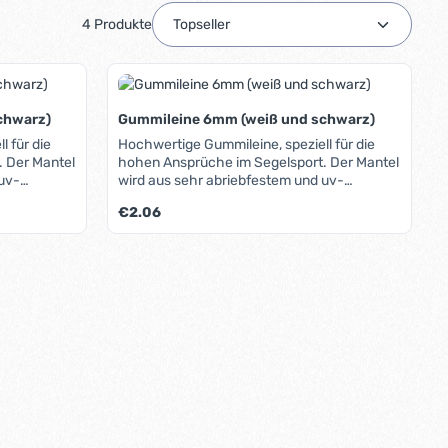
4 Produkte
chwarz)
Gummileine 6mm (weiß und schwarz)
 für die
Hochwertige Gummileine, speziell für die
 Der Mantel
hohen Ansprüche im Segelsport. Der Mantel
uv-
wird aus sehr abriebfestem und uv-
efertigt,
beständigem Polyester-Gewebe gefertigt,
Regulärer Preis:
€2.06
d
der Kern besteht aus einem Bund
h diese
elastischer Gummistränge. Durch diese
n kompakte,
Materialkombination entsteht ein kompakte,
stabile und langlebige Leine.