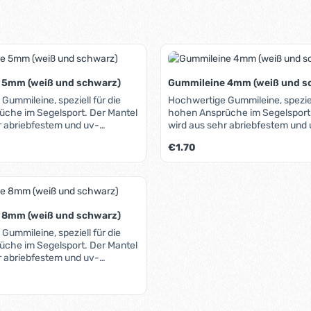
 5mm (weiß und schwarz)
Gummileine 4mm (weiß und s
Gummileine, speziell für die
Hochwertige Gummileine, speziell
che im Segelsport. Der Mantel
hohen Ansprüche im Segelsport.
r abriebfestem und uv-
wird aus sehr abriebfestem und 
Polyester-Gewebe gefertigt,
beständigem Polyester-Gewebe g
is:
Regulärer Preis:
€1.70
teht aus einem Bund
der Kern besteht aus einem Bun
Gummistränge. Durch diese
elastischer Gummistränge. Durc
ination entsteht ein kompakte,
Materialkombination entsteht ei
anglebige Leine.
stabile und langlebige Leine.
 8mm (weiß und schwarz)
Gummileine, speziell für die
che im Segelsport. Der Mantel
r abriebfestem und uv-
Polyester-Gewebe gefertigt,
is:
teht aus einem Bund
Gummistränge. Durch diese
ination entsteht ein kompakte,