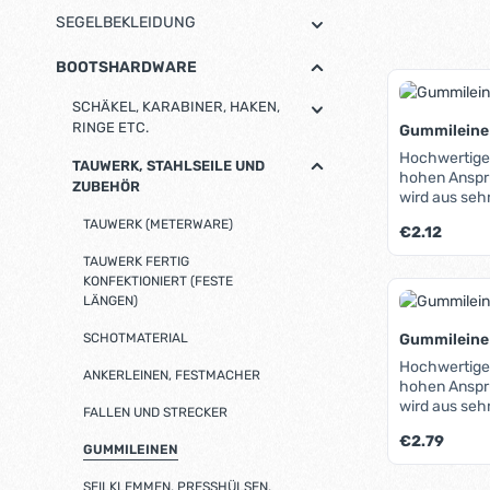
SEGELBEKLEIDUNG
BOOTSHARDWARE
SCHÄKEL, KARABINER, HAKEN,
RINGE ETC.
Gummileine
Hochwertige 
TAUWERK, STAHLSEILE UND
hohen Ansprü
ZUBEHÖR
wird aus seh
beständigem 
TAUWERK (METERWARE)
Regulärer Pre
€2.12
der Kern bes
elastischer 
TAUWERK FERTIG
Materialkomb
KONFEKTIONIERT (FESTE
stabile und l
LÄNGEN)
SCHOTMATERIAL
Gummileine
Hochwertige 
ANKERLEINEN, FESTMACHER
hohen Ansprü
wird aus seh
FALLEN UND STRECKER
beständigem 
Regulärer Pre
€2.79
der Kern bes
GUMMILEINEN
elastischer 
Materialkomb
SEILKLEMMEN, PRESSHÜLSEN,