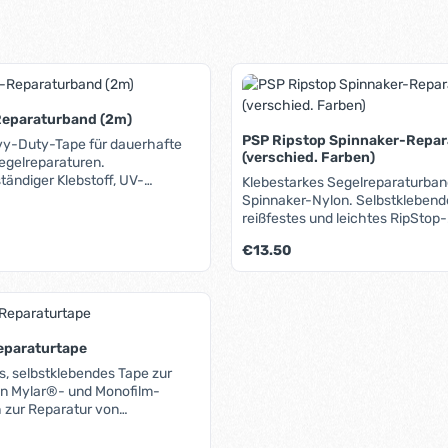
Reparaturband (2m)
PSP Ripstop Spinnaker-Repa
vy-Duty-Tape für dauerhafte
(verschied. Farben)
Segelreparaturen.
tändiger Klebstoff, UV-
Klebestarkes Segelreparaturban
Spinnaker-Nylon. Selbstklebendes, sehr
reißfestes und leichtes RipStop-
Nylongewebe zur schnellen und
is:
Regulärer Preis:
€13.50
dauerhaften Reparatur von
Leichtwindsegeln wie Spinnaker
etc.. Aber auch "normale" Segel 
t Anzahl: Gib den gewünschten Wert ein 
mit dem Tape einfach und schne
reparieren. Das zu reparierende 
trocken und möglichst sauber se
eparaturtape
Schneiden Sie die Ecken des
s, selbstklebendes Tape zur
anzubringenden Flicken rund, so
on Mylar®- und Monofilm-
sich später nicht hochziehen k
 zur Reparatur von
reparierte Segel ist dann sofort 
n sehr gut geeignet.
Um die maximale Klebkraft zu er
is: