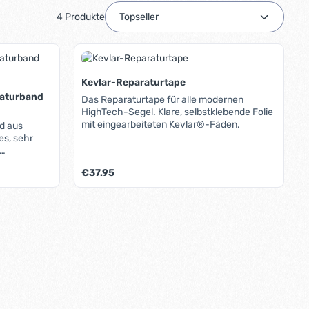
4 Produkte
Kevlar-Reparaturtape
raturband
Das Reparaturtape für alle modernen
HighTech-Segel. Klare, selbstklebende Folie
mit eingearbeiteten Kevlar®-Fäden.
d aus
Regulärer Preis:
€37.95
, Gennaker
lassen sich
oder benutze die Schaltflächen um die A
Produkt Anzahl: Gib den gew
ll
Tuch sollte
in.
dass diese
önnen. Das
einsetzbar.
reichen,