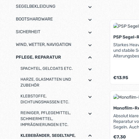
SEGELBEKLEIDUNG
BOOTSHARDWARE
SICHERHEIT
PSP Segel-
WIND, WETTER, NAVIGATION
Starkes Hea
und stabile 
Alterungsbes
PFLEGE, REPARATUR
stabilisiert.
SPACHTEL, GELCOATS ETC.
Regulärer Pre
€13.95
HARZE, GLASMATTEN UND
ZUBEHÖR
Produk
KLEBSTOFFE,
DICHTUNGSMASSEN ETC.
Monofilm-R
REINIGER, PFLEGEMITTEL,
Absolut klare
SCHMIERMITTEL,
Reparatur v
IMPRÄGNIERUNGEN ETC.
Segeln. Auch
Segelfenster
KLEBEBÄNDER, SEGELTAPE,
Regulärer Pre
€7.30