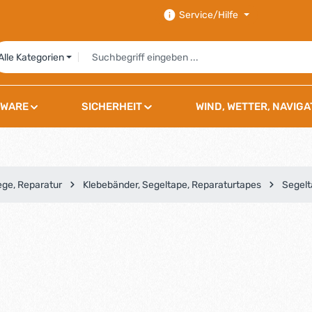
Service/Hilfe
Alle Kategorien
WARE
SICHERHEIT
WIND, WETTER, NAVIGA
ege, Reparatur
Klebebänder, Segeltape, Reparaturtapes
Segel