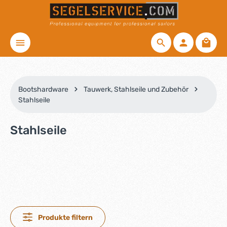
Zum Hauptinhalt springen
Waren
Bootshardware
Tauwerk, Stahlseile und Zubehör
Stahlseile
Stahlseile
Produkte filtern