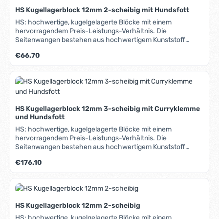
HS Kugellagerblock 12mm 2-scheibig mit Hundsfott
HS: hochwertige, kugelgelagerte Blöcke mit einem
hervorragendem Preis-Leistungs-Verhältnis. Die
Seitenwangen bestehen aus hochwertigem Kunststoff
(Hostaform C) und sind seewasser- und formbeständig.
Regulärer Preis:
€66.70
Seitliche Verstärkungslaschen sorgen für hohe
Belastbarkeit. Alle Metallteile sind aus rost- und
säurebeständigem Edelstahl. Einsatzbereich: -
Schotsysteme - Fall- und Streckerleinen
HS Kugellagerblock 12mm 3-scheibig mit Curryklemme
und Hundsfott
HS: hochwertige, kugelgelagerte Blöcke mit einem
hervorragendem Preis-Leistungs-Verhältnis. Die
Seitenwangen bestehen aus hochwertigem Kunststoff
(Hostaform C) und sind seewasser- und formbeständig.
Regulärer Preis:
€176.10
Seitliche Verstärkungslaschen sorgen für hohe
Belastbarkeit. Alle Metallteile sind aus rost- und
säurebeständigem Edelstahl. Einsatzbereich: -
Schotsysteme - Fall- und Streckerleinen
HS Kugellagerblock 12mm 2-scheibig
HS: hochwertige, kugelgelagerte Blöcke mit einem