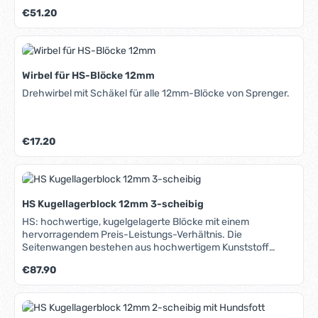
(Hostaform C) und sind seewasser- und formbeständig.
Regulärer Preis:
€51.20
Seitliche Verstärkungslaschen sorgen für hohe
Belastbarkeit. Alle Metallteile sind aus rost- und
säurebeständigem Edelstahl. Einsatzbereich: -
Schotsysteme - Fall- und Streckerleinen
Wirbel für HS-Blöcke 12mm
Drehwirbel mit Schäkel für alle 12mm-Blöcke von Sprenger.
Regulärer Preis:
€17.20
HS Kugellagerblock 12mm 3-scheibig
HS: hochwertige, kugelgelagerte Blöcke mit einem
hervorragendem Preis-Leistungs-Verhältnis. Die
Seitenwangen bestehen aus hochwertigem Kunststoff
(Hostaform C) und sind seewasser- und formbeständig.
Regulärer Preis:
€87.90
Seitliche Verstärkungslaschen sorgen für hohe
Belastbarkeit. Alle Metallteile sind aus rost- und
säurebeständigem Edelstahl. Einsatzbereich: -
Schotsysteme - Fall- und Streckerleinen