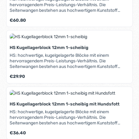
hervorragendem Preis-Leistungs-Verhältnis. Die
Seitenwangen bestehen aus hochwertigem Kunststoff
(Hostaform C) und sind seewasser- und formbeständig.
Regulärer Preis:
€60.80
Seitliche Verstärkungslaschen sorgen für hohe
Belastbarkeit. Alle Metallteile sind aus rost- und
säurebeständigem Edelstahl. Einsatzbereich: -
Schotsysteme - Fall- und Streckerleinen
HS Kugellagerblock 12mm 1-scheibig
HS: hochwertige, kugelgelagerte Blöcke mit einem
hervorragendem Preis-Leistungs-Verhältnis. Die
Seitenwangen bestehen aus hochwertigem Kunststoff
(Hostaform C) und sind seewasser- und formbeständig.
Regulärer Preis:
€29.90
Seitliche Verstärkungslaschen sorgen für hohe
Belastbarkeit. Alle Metallteile sind aus rost- und
säurebeständigem Edelstahl. Durch das Entfernen des
Bolzens lässt sich dieser Block auch als Snatchblock
einsetzen. Einsatzbereich: - Fall- und Streckerleinen -
HS Kugellagerblock 12mm 1-scheibig mit Hundsfott
Trimmeinrichtungen - Barberhauler.
HS: hochwertige, kugelgelagerte Blöcke mit einem
hervorragendem Preis-Leistungs-Verhältnis. Die
Seitenwangen bestehen aus hochwertigem Kunststoff
(Hostaform C) und sind seewasser- und formbeständig.
Regulärer Preis:
€36.40
Seitliche Verstärkungslaschen sorgen für hohe