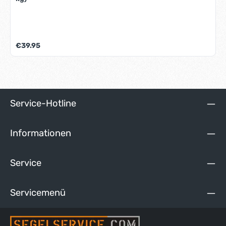
Regulärer Preis:
€39.95
Service-Hotline
Informationen
Service
Servicemenü