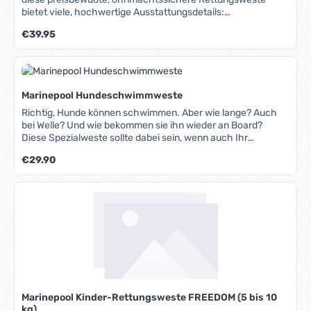
bietet viele, hochwertige Ausstattungsdetails:
Frontreißverschluss, Kordelzug oben und unten, Schrittgurt,
Regulärer Preis:
€39.95
der ein Herausrutschen verhindert, Reflexstreifen, die auf
eine Entfernung bis zu 1,2 km reflektieren, Signalpfeife, hohe
Bewegungsfreiheit durch optimierten Schnitt und flachen
Kragen.
Marinepool Hundeschwimmweste
Richtig, Hunde können schwimmen. Aber wie lange? Auch
bei Welle? Und wie bekommen sie ihn wieder an Board?
Diese Spezialweste sollte dabei sein, wenn auch Ihr
Vierbeiner dabei ist. Der stabile Griffgurt im Rückenbereich
Regulärer Preis:
€29.90
ermöglicht es, den Hund bequem wieder in das Boot zu
heben. Vier verschiedene Größen und einstellbare
Gurtbänder, sodass für jeden Hund Sicherheit garantiert ist.
Marinepool Kinder-Rettungsweste FREEDOM (5 bis 10
kg)