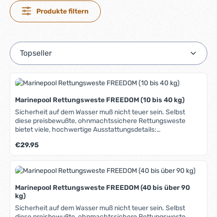
Produkte filtern
Marinepool Rettungsweste FREEDOM (10 bis 40 kg)
Sicherheit auf dem Wasser muß nicht teuer sein. Selbst
diese preisbewußte, ohnmachtssichere Rettungsweste
bietet viele, hochwertige Ausstattungsdetails:
Frontreißverschluss, Kordelzug oben und unten, Schrittgurt,
Regulärer Preis:
€29.95
der ein Herausrutschen verhindert, Reflexstreifen, die auf
eine Entfernung bis zu 1,2 km reflektieren, Signalpfeife, hohe
Bewegungsfreiheit durch optimierten Schnitt und flachen
Kragen.
Marinepool Rettungsweste FREEDOM (40 bis über 90
kg)
Sicherheit auf dem Wasser muß nicht teuer sein. Selbst
diese preisbewußte, ohnmachtssichere Rettungsweste