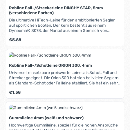
Robline Fall-/Streckerleine DINGHY STAR, 5mm
(verschiedene Farben)
Die ultimative HiTech-Leine für den ambitionierten Segler
auf sportlichen Booten. Der Kern besteht aus reinem
Dyneema® SK78, der Mantel aus einem Gemisch von
Dyneema® SK75, Technora und leichtem XLF. Dadurch
Regulärer Preis:
€5.88
werden die jeweiligen Materialeigenschaften optimal
miteinander verknüpft: Hohe Bruchlast, geringe Dehnung,
sehr niedriges Gewicht, gute Abriebfestigkeit, geringe
Wasseraufnahme, hohe UV-Beständigkeit, guter Halt in
Klemmen. Aus diesen Eigenschaften ergibt sich ein
Robline Fall-/Schotleine ORION 300, 4mm
ausgesprochen breiter Einsatzbereich: Egal ob als Fall,
Strecker oder sogar als Spischot, die Dinghy Star ist für
Universell einsetzbare preiswerte Leine, als Schot, Fall und
nahezu jeden Zweck geeignet. In unserem Blog erfahren Sie
Strecker geeignet. Die Orion 300 hat sich bei vielen Seglern
mehr über Materialien, Herstellung und Pflege von Tauwerk.
als Standard-Schot oder Fallleine etabliert. Sie hat ein sehr
gutes Preis-Leistungsverhältnis, ist uv-beständig und
Regulärer Preis:
€1.58
langlebig. Die Abriebfestigkeit auf Blöcken, auf Winschen, in
Fallenstoppern und in Klemmen ist hoch. Die Orion ist als
Groß-, Fock- oder Spifall, als Reffleine, als Strecker und auch
für das komplette laufende Gut geeignet.
Gummileine 4mm (weiß und schwarz)
Hochwertige Gummileine, speziell für die hohen Ansprüche