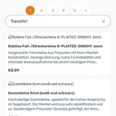
1
2
3
4
5
Seite
Seite
Seite
Seite
Seite
Robline Fall-/Streckerleine 8-PLAITED-DINGHY, 6mm
Vorgereckte Trimmleine aus Polyester mit Kern-Mantel-
Konstruktion. Geringe Dehnung, hohe Formstabilität und
minimale Wasseraufnahme bei einem niedrigem Preis
zeichnen diese Leine aus. Gute Abriebfestigkeit und UV-
Regulärer Preis:
€2.09
Stabilität sorgen für lange Haltbarkeit. Geeignet als Trimm-,
Strecker- und Fall-Leine. Lieferbare Farben: Schwarz Weiss
In unserem Blog erfahren Sie mehr über Materialien,
Herstellung und Pflege von Tauwerk.
Gummileine 5mm (weiß und schwarz)
Hochwertige Gummileine, speziell für die hohen Ansprüche
im Segelsport. Der Mantel wird aus sehr abriebfestem und
uv-beständigem Polyester-Gewebe gefertigt, der Kern
besteht aus einem Bund elastischer Gummistränge. Durch