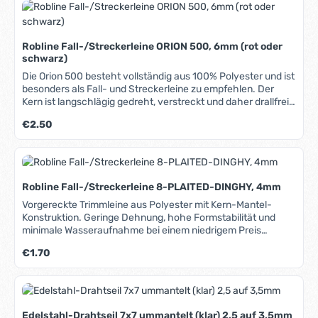
Robline Fall-/Streckerleine ORION 500, 6mm (rot oder
schwarz)
Die Orion 500 besteht vollständig aus 100% Polyester und ist
besonders als Fall- und Streckerleine zu empfehlen. Der
Kern ist langschlägig gedreht, verstreckt und daher drallfrei.
Durch konstruktive Optimierungen der Mantelstruktur
Regulärer Preis:
€2.50
verfügt sie über eine hohe Abriebfestigkeit auf Blöcken und
in Klemmen. Hervorragend geeignet als Groß-, Fock- und
Spifall, als Reffleine und auch für das komplette laufende
Gut. Sehr gutes Preis-Leistungsverhältnis. Lieferbare
Farben: Rot Schwarz In unserem Blog erfahren Sie mehr
Robline Fall-/Streckerleine 8-PLAITED-DINGHY, 4mm
über Materialien, Herstellung und Pflege von Tauwerk.
Vorgereckte Trimmleine aus Polyester mit Kern-Mantel-
Konstruktion. Geringe Dehnung, hohe Formstabilität und
minimale Wasseraufnahme bei einem niedrigem Preis
zeichnen diese Leine aus. Gute Abriebfestigkeit und UV-
Regulärer Preis:
€1.70
Stabilität sorgen für lange Haltbarkeit. Geeignet als Trimm-,
Strecker- und Fall-Leine. Lieferbare Farben: Schwarz Weiss
In unserem Blog erfahren Sie mehr über Materialien,
Herstellung und Pflege von Tauwerk.
Edelstahl-Drahtseil 7x7 ummantelt (klar) 2,5 auf 3,5mm