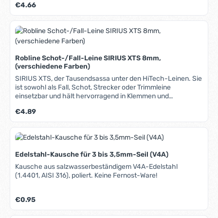
Regulärer Preis:
€4.66
Fall-, Strecker- und Trimm-Leine gleichermaßen gut
geeignet, zeichnet sie sich durch äußerst geringe Dehnung
und höchste Abriebfestigkeit aus. Und hat dabei noch einen
hervorragenden Grip. Die Verarbeitung bewirkt geringste
Kern-Mantel-Verschiebungen, allerdings ist diese Leine
nicht so weich wie herkömmliches Tauwerk. Globe 5000:
Robline Schot-/Fall-Leine SIRIUS XTS 8mm,
Überall dort, wo geringes Gewicht und wenig Dehnung von
(verschiedene Farben)
Bedeutung sind. Lieferbare Farben: Rot Dunkelblau In
unserem Blog erfahren Sie mehr über Materialien,
SIRIUS XTS, der Tausendsassa unter den HiTech-Leinen. Sie
Herstellung und Pflege von Tauwerk. [/text][/col][/row]
ist sowohl als Fall, Schot, Strecker oder Trimmleine
[{/veparse}]
einsetzbar und hält hervorragend in Klemmen und
Fallenstoppern. Auch der Grip beim "Aus-der-Hand-Fahren"
Regulärer Preis:
€4.89
ist außergewöhnlich gut. Der sehr abriebfeste Mantel
besteht aus einem Mix von Polyester, Technora® und
Robtec-Fasern, weshalb sich die Sirius XTS auch auf
aggressiven Blöcken oder Winschen bewährt. Der
Hybridfaserkern aus Robtec- und XLF-Fasern minimiert die
Edelstahl-Kausche für 3 bis 3,5mm-Seil (V4A)
Dehnung, sodass sie auch als Fall oder Strecker eingesetzt
werden kann.
Kausche aus salzwasserbeständigem V4A-Edelstahl
(1.4401, AISI 316), poliert. Keine Fernost-Ware!
Regulärer Preis:
€0.95