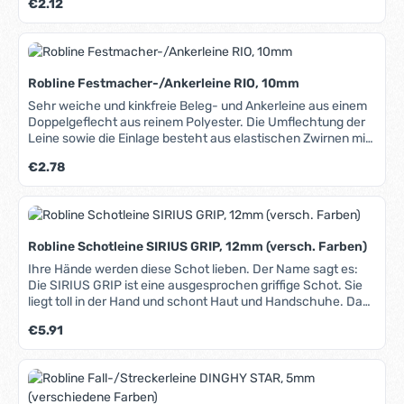
Regulärer Preis:
€2.12
diese Materialkombination entsteht ein kompakte, stabile
und langlebige Leine.
Robline Festmacher-/Ankerleine RIO, 10mm
Sehr weiche und kinkfreie Beleg- und Ankerleine aus einem
Doppelgeflecht aus reinem Polyester. Die Umflechtung der
Leine sowie die Einlage besteht aus elastischen Zwirnen mit
hohen Schutzdrehungen, die wie eine Feder wirken. Die Rio
Regulärer Preis:
€2.78
bleibt immer rund, kinkt nicht und wird auch nach längerem
Einsatz im Wasser nicht hart. Hohe Bruchlast und UV-
Beständigkeit, leicht spleißbar. In unserem Blog erfahren Sie
mehr über Materialien, Herstellung und Pflege von Tauwerk.
Robline Schotleine SIRIUS GRIP, 12mm (versch. Farben)
Ihre Hände werden diese Schot lieben. Der Name sagt es:
Die SIRIUS GRIP ist eine ausgesprochen griffige Schot. Sie
liegt toll in der Hand und schont Haut und Handschuhe. Das
Kern-Mantel-Geflecht hat eine verhältnismäßig geringe
Regulärer Preis:
€5.91
Dehnung und nimmt wenig Wasser auf. Auch für den Einsatz
auf Winschen gut geeignet. Hervorragendes
Preis-/Leistungsverhältnis. In unserem Blog erfahren Sie
mehr über Materialien, Herstellung und Pflege von Tauwerk.