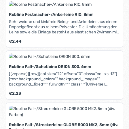
Robline Festmacher-/Ankerleine RIO, 8mm
Sehr weiche und kinkfreie Beleg- und Ankerleine aus einem
Doppelgeflecht aus reinem Polyester. Die Umflechtung der
Leine sowie die Einlage besteht aus elastischen Zwirnen mit
hohen Schutzdrehungen, die wie eine Feder wirken. Die Rio
Regulärer Preis:
€2.44
bleibt immer rund, kinkt nicht und wird auch nach längerem
Einsatz im Wasser nicht hart. Hohe Bruchlast und UV-
Beständigkeit, leicht spleißbar. In unserem Blog erfahren Sie
mehr über Materialien, Herstellung und Pflege von Tauwerk.
Robline Fall-/Schotleine ORION 300, 6mm
[{veparse}][row][col size="12" offset="0" class="col-xs-12"]
[text background_color="" background_image=""
background_fixed="" fullwidth="" class=""]Universell
einsetzbare preiswerte Leine, als Schot, Fall und Strecker
Regulärer Preis:
€2.23
geeignet. Die Orion 300 hat sich bei vielen Seglern als
Standard-Schot oder Fallleine etabliert. Sie hat ein sehr
gutes Preis-Leistungsverhältnis, ist uv-beständig und
langlebig. Die Abriebfestigkeit auf Blöcken, auf Winschen, in
Fallenstoppern und in Klemmen ist hoch. Die Orion ist als
Groß-, Fock- oder Spifall, als Reffleine, als Strecker und auch
Robline Fall-/Streckerleine GLOBE 5000 MK2, 5mm (div.
für das komplette laufende Gut geeignet. In unserem Blog