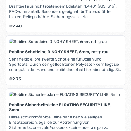
Drahtseil aus nicht rostendem Edelstahl 1.4401 (AISI 316) ,
PVC-ummantelt. Besonders geeignet für Trapezdrähte,
Lieken, Relingsdrähte, Sicherungsseile etc.
Regulärer Preis:
€2.40
Robline Schotleine DINGHY SHEET, 6mm, rot-grau
Sehr flexible, preiswerte Schotleine für Jollen und
Sportcats. Durch den geflochtenen Polyester-Kern liegt sie
sehr gut in der Hand und bleibt dauerhaft formbeständig. Sie
kinkt nicht und ist ausgesprochen griffig. Der
Regulärer Preis:
€2.73
Polyester/Polyamid-Mantel verfügt über ein hohe
Abriebfestigkeit und sehr gute UV-Beständigkeit. In unserem
Blog erfahren Sie mehr über Materialien, Herstellung und
Pflege von Tauwerk.
Robline Sicherheitsleine FLOATING SECURITY LINE,
8mm
Diese schwimmfähige Leine hat einen vielseitigen
Einsatzbereich, egal ob zur Abtrennung von
Sicherheitszonen, als Wasserski-Leine oder als ganz