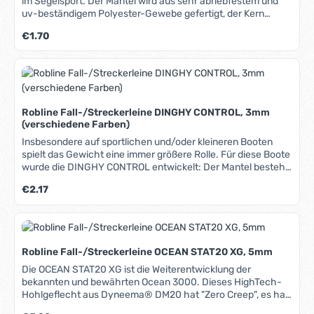
im Segelsport. Der Mantel wird aus sehr abriebfestem und
uv-beständigem Polyester-Gewebe gefertigt, der Kern
besteht aus einem Bund elastischer Gummistränge. Durch
Regulärer Preis:
€1.70
diese Materialkombination entsteht ein kompakte, stabile
und langlebige Leine.
Robline Fall-/Streckerleine DINGHY CONTROL, 3mm
(verschiedene Farben)
Insbesondere auf sportlichen und/oder kleineren Booten
spielt das Gewicht eine immer größere Rolle. Für diese Boote
wurde die DINGHY CONTROL entwickelt: Der Mantel besteht
aus hochwertigem, 16-fach verflochtenem Polyester, der
Regulärer Preis:
€2.17
Kern aus imprägniertem Dyneema® SK78. In dem Bereich,
wo er nicht benötigt wird, kann der Mantel entfernt
(abgestrippt) werden. Dadurch wird weiteres Gewicht
gespart und der geringere Durchmesser des Kerns reduziert
die Reibung in den Blöcken. Der Dyneema®-Kern ist zum
Robline Fall-/Streckerleine OCEAN STAT20 XG, 5mm
besseren Schutz gegen UV-Strahlung und Abrieb mit der
HiTech-Imprägnierung S.Y.I.S. beschichtet. Die universelle
Die OCEAN STAT20 XG ist die Weiterentwicklung der
Leine auf Jollen, Cats und kleineren Kielbooten, geeignet als
bekannten und bewährten Ocean 3000. Dieses HighTech-
Strecker, Fall, Trimmleine und beinahe alles andere... Sehr
Hohlgeflecht aus Dyneema® DM20 hat "Zero Creep", es hat
reckarm, geringes Gewicht, abriebfest, abstrippbar, vielfältig
also KEINE dauerhafte Dehnung und eignet sich somit ideal