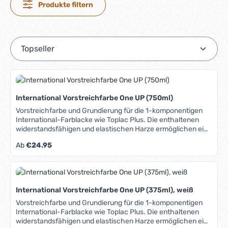
Produkte filtern
International Vorstreichfarbe One UP (750ml)
Vorstreichfarbe und Grundierung für die 1-komponentigen
International-Farblacke wie Toplac Plus. Die enthaltenen
widerstandsfähigen und elastischen Harze ermöglichen ein
einfaches Auftragen mit Pinsel oder Rolle und ergeben einen
Regulärer Preis:
Ab
€24.95
glatten Untergrund für den Endanstrich. Durch die hohe
Deckkraft wird ein möglicher Farbwechsel erleichtert.
Lieferbare Farbtöne: Weiß Grau-Blau Das Datenblatt mit
weiterführenden Infos finden Sie unter dem Reiter "Media".
International Vorstreichfarbe One UP (375ml), weiß
Vorstreichfarbe und Grundierung für die 1-komponentigen
International-Farblacke wie Toplac Plus. Die enthaltenen
widerstandsfähigen und elastischen Harze ermöglichen ein