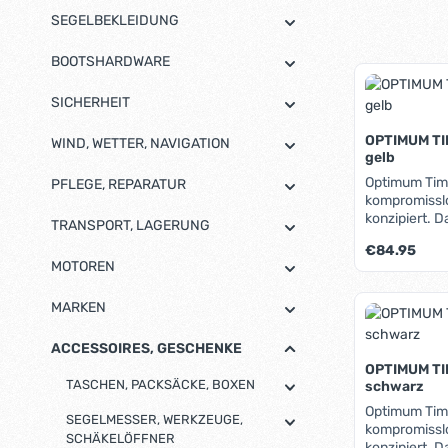
SEGELBEKLEIDUNG
BOOTSHARDWARE
SICHERHEIT
OPTIMUM TI
WIND, WETTER, NAVIGATION
gelb
Optimum Time
PFLEGE, REPARATUR
kompromisslo
konzipiert. 
TRANSPORT, LAGERUNG
(38x20mm) mi
Regulärer Pre
€84.95
auch unter w
MOTOREN
abzulesen. D
Oberseite de
Produk
MARKEN
versehentlic
haben einen 
Bestätigungs
ACCESSOIRES, GESCHENKE
Stretcharmb
OPTIMUM TI
Baumhalteru
TASCHEN, PACKSÄCKE, BOXEN
schwarz
Boot (z.B. am
Optimum Time
dem Rahmen 
SEGELMESSER, WERKZEUGE,
kompromisslo
Blickrichtun
SCHÄKELÖFFNER
konzipiert. 