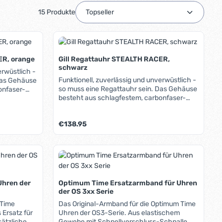
15 Produkte
ER, orange
Gill Regattauhr STEALTH RACER,
schwarz
erwüstlich -
Funktionell, zuverlässig und unverwüstlich -
Das Gehäuse
so muss eine Regattauhr sein. Das Gehäuse
onfaser-
besteht aus schlagfestem, carbonfaser-
r Boden aus
verstärktem ABS-Kunststoff, der Boden aus
here
rostfreiem Edelstahl. Für die sichere
Regulärer Preis:
€138.95
Befestigung am Arm sorgt das
lexiblem
strapazierfähige Armband aus flexiblem
t rostendem
TPU mit einer Schnalle aus nicht rostendem
Features im
oder benutze die Schaltflächen um die A
ib den gewünschten Wert ein oder benutz
Produkt Anzahl: Gib den gew
Edelstahl. Alle Funktionen und Features im
Überblick: Countdown-Timer mit vier festen
enz, 5 Min.,
Voreinstellwerten: [5|4|1|0]-Sequenz, 5 Min.,
i
3 Min. und 1 Min. sowie einem frei
Uhren der
Optimum Time Ersatzarmband für Uhren
definierbaren Wert.
der OS 3xx Serie
Synchronisierungsfunktion, akustische
onsalarm,
 Time
Das Original-Armband für die Optimum Time
Alarm- und Startsignale, Vibrationsalarm,
 Ersatz für
Uhren der OS3-Serie. Aus elastischem
Stoppuhr, sperrbare Tasten,
sätzliche
Gewebe mit Schnellverschluss-Schnalle.