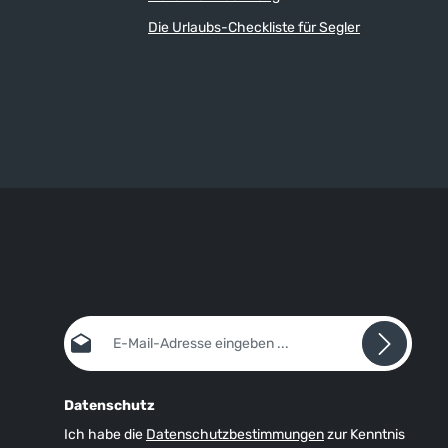
(wahlweise 12- oder 24-Stunden-Modus)
und Datum, Kalender (Tag/Monat) Wecker-
Die Urlaubs-Checkliste für Segler
itung dieser
Funktion, schock-resistent, wasserdicht bis
5 ATM. Unter dem Reiter "Media" finden Sie
die vollständige Bedienungsanleitung dieser
Uhr zum Download.
E-Mail-Adresse*
Datenschutz
Ich habe die
Datenschutzbestimmungen
zur Kenntnis