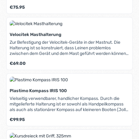
Regulärer Preis:
€75.95
Velocitek Masthalterung
Zur Befestigung der Velocitek-Geräte in der Mastnut. Die
Halterung ist so konstruiert, dass Leinen problemlos
zwischen dem Gerät und dem Mast geführt werden können.
Lieferumfang: Halterung und Befestigungsmaterial zur
Regulärer Preis:
€69.00
Verschraubung in der Mastnut.
Plastimo Kompass IRIS 100
Vielseitig verwendbarer, handlicher Kompass. Durch die
mitgelieferte Halterung ist er sowohl als Handpeilkompass
als auch als stationärer Kompass auf kleineren Booten (Jolle,
Cat, Kanu etc.) einsetzbar. Die Montage ist vertikal,
Regulärer Preis:
€99.95
horizontal oder auch schräg möglich. Der schlagfeste
Kunststoff und der dicke Gummiring machen ihn besonders
robust. Konische Rose, senkrecht und waagerecht ablesbar.
Vollkardanische Aufhängung der Rose und der