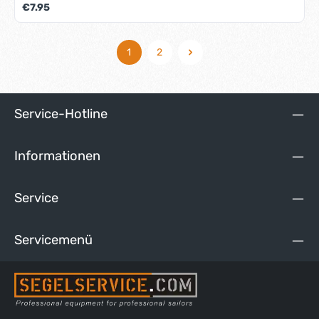
Regulärer Preis:
€7.95
1
2
Seite
Seite
Service-Hotline
Informationen
Service
Servicemenü