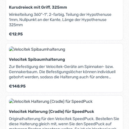
Steuerstriche. Drei freischwingende Steuerstriche. Die
Kursdreieck mit Griff, 325mm
Halterung erlaubt eine blitzschnelle Montage und
Demontage.
Winkelteilung 360°-1°, 2-farbig, Teilung der Hypothenuse
1mm, Nullpunkt an der Kante, Länge der Hypothenuse
325mm
Regulärer Preis:
€12.95
Velocitek Spibaumhalterung
Zur Befestigung der Velocitek-Geräte am Spinnaker- bzw.
Gennakerbaum. Die Befestigungslöcher können individuell
gebohrt werden, sodass die Halterung auch für andere
Geräte geeignet ist.
Regulärer Preis:
€148.95
Velocitek Halterung (Cradle) für SpeedPuck
Originalhalterung für den Velocitek SpeedPuck. Bestellen Sie
diese Halterung gleich mit, wenn Sie den SpeedPuck auf