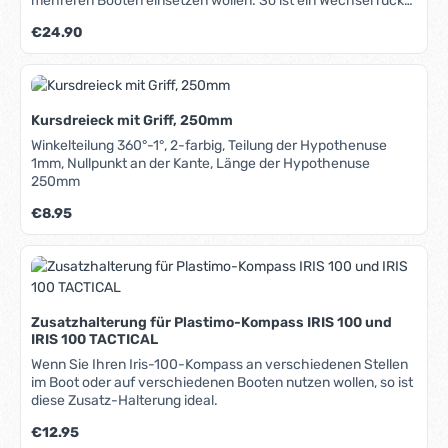
mehreren Booten einsetzen wollen. So ist ein Wechsel ruck-
zuck erledigt. Die Bohrungen erlauben eine Montage direkt
Regulärer Preis:
€24.90
am Boot, an den Velocitek-Halterungen und an der Halterung
eines Tacktick Micro Kompasses.
Kursdreieck mit Griff, 250mm
Winkelteilung 360°-1°, 2-farbig, Teilung der Hypothenuse
1mm, Nullpunkt an der Kante, Länge der Hypothenuse
250mm
Regulärer Preis:
€8.95
Zusatzhalterung für Plastimo-Kompass IRIS 100 und
IRIS 100 TACTICAL
Wenn Sie Ihren Iris-100-Kompass an verschiedenen Stellen
im Boot oder auf verschiedenen Booten nutzen wollen, so ist
diese Zusatz-Halterung ideal.
Regulärer Preis:
€12.95