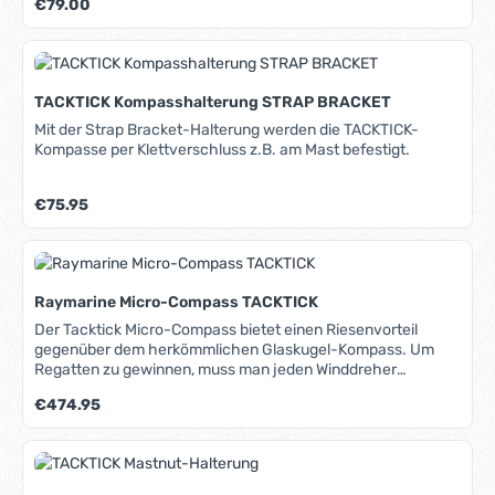
Regulärer Preis:
€79.00
die Funktionsweise eines taktischen Kompass.
Aussparungen geführt werden. Die Montage erfolgt durch
die im Lieferumfang enthaltenen 3M™ Dual Lock™
Druckverschluss-Streifen. Selbstverständlich ist aber auch
eine Schraubmontage möglich. Lieferung inklusive
sämtlicher Befestigungsmaterialien.
TACKTICK Kompasshalterung STRAP BRACKET
Mit der Strap Bracket-Halterung werden die TACKTICK-
Kompasse per Klettverschluss z.B. am Mast befestigt.
Regulärer Preis:
€75.95
Raymarine Micro-Compass TACKTICK
Der Tacktick Micro-Compass bietet einen Riesenvorteil
gegenüber dem herkömmlichen Glaskugel-Kompass. Um
Regatten zu gewinnen, muss man jeden Winddreher
ausnutzen. Gut lesbare, präzise und zuverlässige
Regulärer Preis:
€474.95
Kursinformationen sind wichtige Daten des Kompass. Dieser
digitale Kompass liefert die Informationen klar und dort, wo
man Sie braucht: direkt im Blickwinkel des Seglers. Die
tatsächliche Anzeige gibt einen stabilen Wert für Backbord-
und Steuerbord-Bug. Die Anzeige ist auf der Kreuz immer die