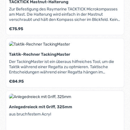
TACKTICK Mastnut-Halterung
gleiche, man muss sich nur einen Wert merken.
Anzeigemöglichkeiten: Kompasskurs, taktische
Zur Befestigung des Raymarine TACKTICK Microkompasses
Kompassanzeige, Regattatimer. Besonderheiten: Montage
am Mast. Die Halterung wird einfach in der Mastnut
ohne Kabel, Solar-Betrieb mit Pufferbatterie, Batterie-
verschraubt und hält den Kompass sicher im Blickfeld. Kein
Statusanzeige, absolut wasserdicht (10m Wassertiefe),
Bohren notwendig.
Regulärer Preis:
€75.95
geringes Gewicht (150 g), sehr großer Betrachtungswinkel,
keine Bedienung beim Segeln notwendig, vielfältige
Montagemöglichkeiten. Lieferung inkl. Tasche und Klick-
Montageplatte.
Taktik-Rechner TackingMaster
Der TackingMaster ist ein überaus hilfreiches Tool, um die
Taktik während einer Regatta zu optmieren. Taktische
Entscheidungen während einer Regatta hängen im
Wesentlichen von der jeweiligen Windrichtung ab. In
Regulärer Preis:
€84.95
Kombination mit dem Kompass ermöglicht der
TackingMaster eine wesentliche Optimierung des Kurses und
der notwenigen Manöver. Auch andere taktischen
Entscheidungen wie "Wenden auf der Kreuz" oder "auf
welchem Bug segel ich zur Startlinie" werden unterstützt.
Anlegedreieck mit Griff, 325mm
Der TackingMaster hat keine Elektronik, keine Batterien und
ist auch im rauhesten Regattaeinsatz nahezu "unkaputtbar".
aus bruchfestem Acryl
So funktioniert der TackingMaster: Die Windrichtung wird auf
der Scheibe auf 0° zurückgesetzt, auf dem weißen
Aussenring wird die tatsächliche Windrichtung eingestellt.