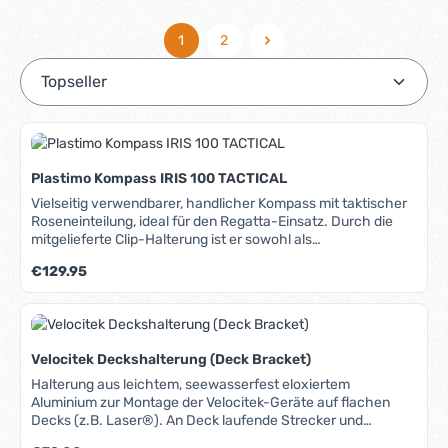
1
2
Seite
Seite
Plastimo Kompass IRIS 100 TACTICAL
Vielseitig verwendbarer, handlicher Kompass mit taktischer
Roseneinteilung, ideal für den Regatta-Einsatz. Durch die
mitgelieferte Clip-Halterung ist er sowohl als
Handpeilkompass als auch als stationärer Kompass auf
Regulärer Preis:
€129.95
kleineren Booten (Jolle, Cat etc.) einsetzbar. Die Montage ist
vertikal, horizontal oder auch schräg möglich. Der
schlagfeste Kunststoff und der dicke Gummiring machen ihn
besonders robust. Konische Rose, senkrecht und
waagerecht ablesbar. Taktische Einteilung (4 Sektoren mit
Velocitek Deckshalterung (Deck Bracket)
jeweils 6 Ziffern) auf dem senkrechten Teil der Rose.
Vollkardanische Aufhängung der Rose und der
Halterung aus leichtem, seewasserfest eloxiertem
Steuerstriche. Sechs freischwingende Steuerstriche. Die
Aluminium zur Montage der Velocitek-Geräte auf flachen
Halterung erlaubt eine blitzschnelle Montage und
Decks (z.B. Laser®). An Deck laufende Strecker und
Demontage. Unter dem Reiter Media erfahren Sie mehr über
Trimmleinen werden nicht behindert, sie können durch