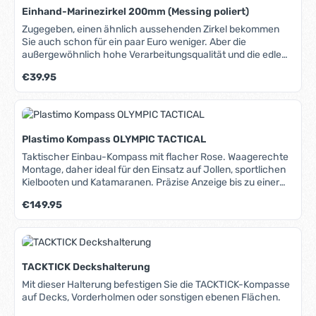
Prism blitzschnell befestigen und wieder demontieren
Einhand-Marinezirkel 200mm (Messing poliert)
(Schutz vor Diebstahl). Mehrere Halterungen (Extras, siehe
unten) erlauben die Montage an den unterschiedlichsten
Zugegeben, einen ähnlich aussehenden Zirkel bekommen
Stellen am Boot. Legal in nahezu allen Regatta-Klassen, da
Sie auch schon für ein paar Euro weniger. Aber die
ohne GPS. Sehr keicht (137g) und kompakt, Kursgenauigkeit
außergewöhnlich hohe Verarbeitungsqualität und die edle
+/- 0,5°, Schnelle Display-Taktung von 4Hz (4x pro
Optik werden Sie überzeugen: -Schwere Ausführung, sehr
Regulärer Preis:
€39.95
Sekunde), großer Sichtbereich von 250°, große Ziffern,
präzise verarbeitet, -stabiles, nachjustierbares Gelenk mit
batterieunabhängiger Solarbetrieb (Akku 600mA),
doppelten Laschen, -großer Meßbereich durch eine Länge
wasserdicht bis 3m Tiefe (IPX8), vielfältige
von 200mm, -ergonomische Form für einfache Einhand-
Montagemöglichkeiten. Lieferung inklusive Montageplatte
Bedienung, -hochglanz-poliert. Auch als attraktives
(Cradle).
Geschenk sehr gut geeignet.
Plastimo Kompass OLYMPIC TACTICAL
Taktischer Einbau-Kompass mit flacher Rose. Waagerechte
Montage, daher ideal für den Einsatz auf Jollen, sportlichen
Kielbooten und Katamaranen. Präzise Anzeige bis zu einer
Krängung von ca. 45°. Eine gefederte Lagerung schützt den
Regulärer Preis:
€149.95
Kompass vor Stößen und Vibrationen. Im Gegensatz zu
einem klassischen Kompass muss sich der Steuermann bei
diesem taktischen Kompass nur eine einzige der 6 Zahlen
auf der Rose merken, um alle Kurse eines olympischen
Dreiecks optimal steuern zu können. Unter dem Reiter Media
TACKTICK Deckshalterung
erfahren Sie mehr über die Funktionsweise eines taktischen
Kompass.
Mit dieser Halterung befestigen Sie die TACKTICK-Kompasse
auf Decks, Vorderholmen oder sonstigen ebenen Flächen.