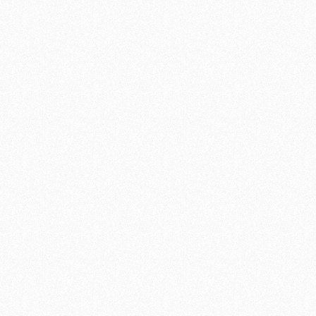
te Stück
n