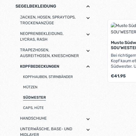
SEGELBEKLEIDUNG
JACKEN, HOSEN, SPRAYTOPS,
TROCKENANZÜGE
NEOPRENBEKLEIDUNG,
LYCRAS, RASH
Musto Süd
SOU'WESTER 
TRAPEZHOSEN,
Bei richtige
AUSREITHOSEN, KNIESCHONER
Kopf kaum et
Südwester. U
KOPFBEDECKUNGEN
gut: Er beste
Regulärer Pre
€41.95
KOPFHAUBEN, STIRNBÄNDER
PVC, sonder
Selbstverstä
MÜTZEN
wasserdicht,
Die äußere 
SÜDWESTER
Water Repell
sodass sich 
CAPS, HÜTE
vollsaugen k
Südwester ni
HANDSCHUHE
Atmungsaktivi
umlaufendes 
UNTERWÄSCHE, BASE- UND
komfortablen 
MIDLAYER