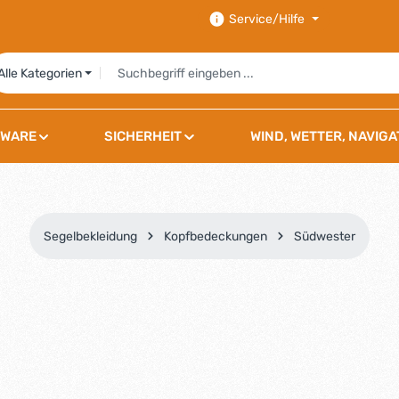
Service/Hilfe
Alle Kategorien
WARE
SICHERHEIT
WIND, WETTER, NAVIGA
Segelbekleidung
Kopfbedeckungen
Südwester