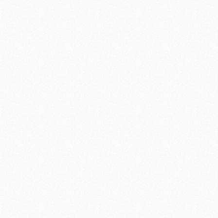
. Und damit das gute Stück
warme Ohren. Und damit das gu
gen kann, gibt es ein
nicht wegfliegen kann, gibt es ei
s Kinnband.
einstellbares Kinnband.