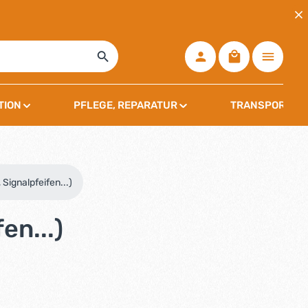
Warenkorb ent
TION
PFLEGE, REPARATUR
TRANSPORT, L
 Signalpfeifen...)
en...)