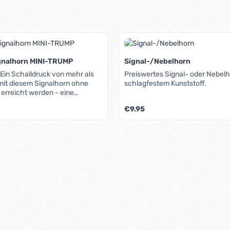
gnalhorn MINI-TRUMP
Signal-/Nebelhorn
 Ein Schalldruck von mehr als
Preiswertes Signal- oder Nebel
it diesem Signalhorn ohne
schlagfestem Kunststoff.
erreicht werden - eine
ie bei einer Autohupe! Die
is:
Regulärer Preis:
€9.95
se ist dabei sehr simpel und
 Plastikmembrane wird einfach
g versetzt. Sollte diese einmal
t Anzahl: Gib den gewünschten Wert ein 
Produkt Anzahl: G
 kann sie durch jede dünne
ersetzt werden. Die Mini-Trump
tlich, handlich, schwimmfähig
uch noch ausgesprochen