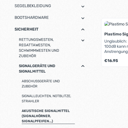
SEGELBEKLEIDUNG
BOOTSHARDWARE
SICHERHEIT
Plastimo Si
RETTUNGSWESTEN,
Unglaublich:
REGATTAWESTEN,
100dB kann m
SCHWIMMWESTEN UND
Anstrengung 
ZUBEHÖR
Lautstärke w
Regulärer Pre
€16.95
Funktionswei
SIGNALGERÄTE UND
robust: Eine
SIGNALMITTEL
in Schwingun
Produk
defekt sein,
ABSCHUSSGERÄTE UND
Plastikfolie 
ZUBEHÖR
ist unverwüs
und dabei a
SIGNALLEUCHTEN, NOTBLITZE,
günstig.
STRAHLER
AKUSTISCHE SIGNALMITTEL
(SIGNALHÖRNER,
SIGNALPFEIFEN...)