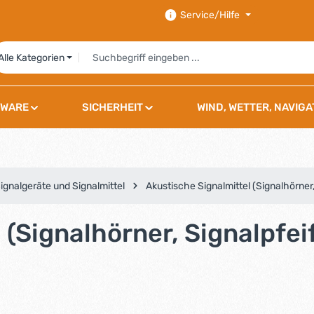
Service/Hilfe
Alle Kategorien
WARE
SICHERHEIT
WIND, WETTER, NAVIGA
ignalgeräte und Signalmittel
Akustische Signalmittel (Signalhörner,
(Signalhörner, Signalpfeif