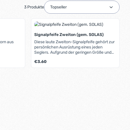
3 Produkte
Signalpfeife Zweiton (gem. SOLAS)
horn aus
Diese laute Zweiton-Signalpfeife gehört zur
persönlichen Ausrüstung eines jeden
Seglers. Aufgrund der geringen Größe und
des integrierten Befestigungsclips läßt sie
Regulärer Preis:
€3.60
sich an jeder Schwimmweste, Trapezhose
oder Jacke befestigen. Zusätzliche Öse für
eine dünne Sicherungsleine. Nicht
oder benutze die Schaltflächen um die A
ib den gewünschten Wert ein oder benutz
Produkt Anzahl: Gib den gew
unbedingt für kleinere Kinder geeignet, da
sehr laut! Entspricht der Norm EN-ISO
12402-8.