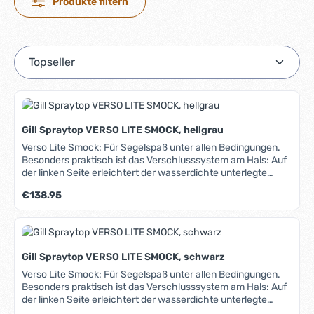
Produkte filtern
Gill Spraytop VERSO LITE SMOCK, hellgrau
Verso Lite Smock: Für Segelspaß unter allen Bedingungen.
Besonders praktisch ist das Verschlusssystem am Hals: Auf
der linken Seite erleichtert der wasserdichte unterlegte
Reißverschluss (YKK AquaGuard) das An- und Ausziehen,
Regulärer Preis:
€138.95
auf der rechten Seite ist ein Klettverschluss angebracht, mit
dem die Weite des Halsausschnittes im geschlossenen
Zustand nur einmal eingestellt werden muss. So ist beim
Anziehen und Schließen des Reißverschlusses automatisch
die korrekte Weite eingestellt. Auch der breite Neoprenbund
Gill Spraytop VERSO LITE SMOCK, schwarz
sowie die Armabschlüsse aus tragefreundlichem PU sind
einstellbar, sodass eine maximale Dichtigkeit erreicht wird.
Verso Lite Smock: Für Segelspaß unter allen Bedingungen.
Das super-leichte 2-Lagen XPLORE®-Material ist sehr
Besonders praktisch ist das Verschlusssystem am Hals: Auf
atmungsaktiv und - natürlich - 100% wasserdicht. Durch die
der linken Seite erleichtert der wasserdichte unterlegte
zusätzliche hydrophobe Oberfläche perlt Wasser ab, das
Reißverschluss (YKK AquaGuard) das An- und Ausziehen,