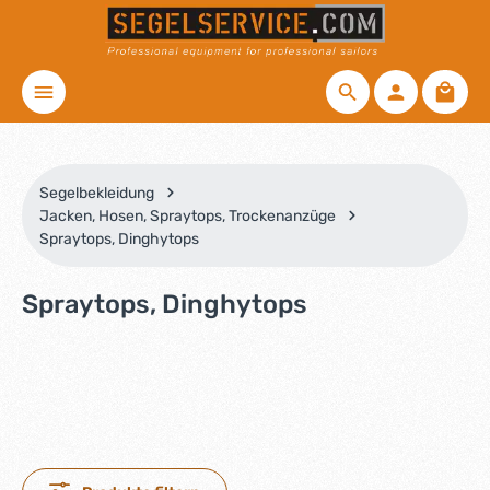
Zum Hauptinhalt springen
Waren
Segelbekleidung
Jacken, Hosen, Spraytops, Trockenanzüge
Spraytops, Dinghytops
Spraytops, Dinghytops