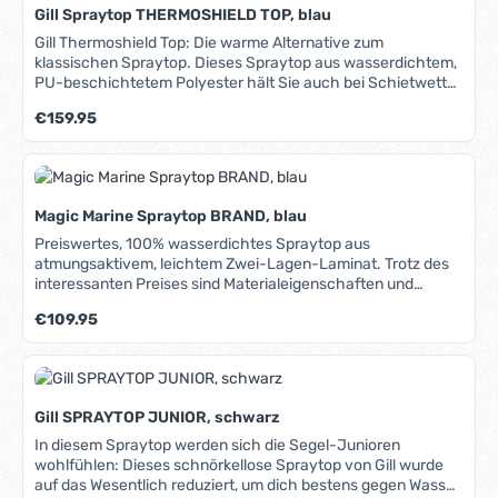
verstellbarer Taillenabschluss aus Neopren mit seitlichen
Gill Spraytop THERMOSHIELD TOP, blau
elastischen Einsätzen, Obermaterial aus wasserdichtem
Stretch-PU, Innenbeschichtung aus wärmendem Micro-
Gill Thermoshield Top: Die warme Alternative zum
Fleece, alle Nähte wasserdicht verklebt und vernäht,
klassischen Spraytop. Dieses Spraytop aus wasserdichtem,
bequemer Schnitt mit hoher Bewegungsfreiheit, 100%
PU-beschichtetem Polyester hält Sie auch bei Schietwetter
wasserdicht.
warm und trocken, denn innen ist es bis in den hohen Kragen
Regulärer Preis:
€159.95
mit kuscheligem Fleece gefüttert. Das Top ist vielseitig
kombinierbar, sowohl mit klassischen Segelhosen als auch
mit Neoprenhosen bzw. Long Johns. Absolut wasserdichtes
Polyester-PU-Laminat, alle Nähte wasserdicht verschweißt,
wärmendes Microfleece-Innenfutter, sehr hoher, fleece-
Magic Marine Spraytop BRAND, blau
gefütterter Kragen mit Tunnelzug für optimalen Schutz,
beidseitig verstellbarer, elastischer Neoprenbund für
Preiswertes, 100% wasserdichtes Spraytop aus
maximale Dichtigkeit, dicht abschließende, verstellbare
atmungsaktivem, leichtem Zwei-Lagen-Laminat. Trotz des
Armabschlüsse aus tragefreundlichem PU, komfortabler
interessanten Preises sind Materialeigenschaften und
Schnitt für hohe Bewegungsfreiheit.
Ausstattung auf hohem Niveau: Verstellbarer Halsabschluss
Regulärer Preis:
€109.95
aus weichem, elastischem PU-Material, wasserdichter
Schrägreißverschluss mit zusätzlicher Wassersperre,
verstellbare Ärmelbündchen, ebenfalls aus
tragefreundlichem PU-Material, seitliche "Kleinteile-Tasche"
mit wasserdichtem Reißverschluss, elastischer, beidseitig
Gill SPRAYTOP JUNIOR, schwarz
verstellbarer Taillenabschluß aus Neopren, hinten mit
Microfleece beschichtet, reflektierende Einsätze im
In diesem Spraytop werden sich die Segel-Junioren
Schulterbereich, alle Nähte wasserdicht verklebt und
wohlfühlen: Dieses schnörkellose Spraytop von Gill wurde
vernäht, bequemer Panel-Schnitt mit hoher
auf das Wesentlich reduziert, um dich bestens gegen Wasser