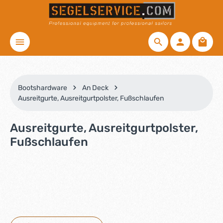
Zum Hauptinhalt springen
Waren
Bootshardware
An Deck
Ausreitgurte, Ausreitgurtpolster, Fußschlaufen
Ausreitgurte, Ausreitgurtpolster,
Fußschlaufen