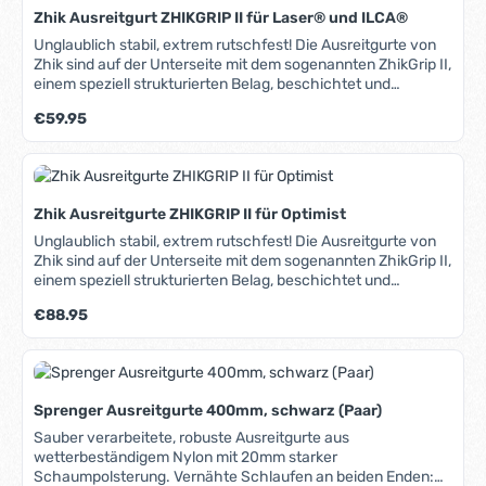
Zhik Ausreitgurt ZHIKGRIP II für Laser® und ILCA®
Unglaublich stabil, extrem rutschfest! Die Ausreitgurte von
Zhik sind auf der Unterseite mit dem sogenannten ZhikGrip II,
einem speziell strukturierten Belag, beschichtet und
garantieren optimalen Halt beim Ausreiten. In Verbindung mit
Regulärer Preis:
€59.95
den ZhikGrip II-Schuhen (siehe unten) sind sie unschlagbar.
Das super-robuste Nylongewebe macht sie nahezu
unverwüstlich. Die Befestigungen sind speziell für Laser®
und ILCA®-Dinghy konstruiert.
Zhik Ausreitgurte ZHIKGRIP II für Optimist
Unglaublich stabil, extrem rutschfest! Die Ausreitgurte von
Zhik sind auf der Unterseite mit dem sogenannten ZhikGrip II,
einem speziell strukturierten Belag, beschichtet und
garantieren optimalen Halt beim Ausreiten. In Verbindung mit
Regulärer Preis:
€88.95
den ZhikGrip II-Schuhen (siehe unten) sind sie unschlagbar.
Das super-robuste Nylongewebe macht sie nahezu
unverwüstlich. Die Befestigungen sind speziell für Optis
konstruiert: Zwei Enden mit Gurtband, ein Ende mit Öse.
Sprenger Ausreitgurte 400mm, schwarz (Paar)
Sauber verarbeitete, robuste Ausreitgurte aus
wetterbeständigem Nylon mit 20mm starker
Schaumpolsterung. Vernähte Schlaufen an beiden Enden: