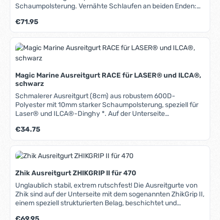
Schaumpolsterung. Vernähte Schlaufen an beiden Enden:
Die Gurte können sowohl gebunden als auch geschraubt
Regulärer Preis:
€71.95
werden.
Magic Marine Ausreitgurt RACE für LASER® und ILCA®,
schwarz
Schmalerer Ausreitgurt (8cm) aus robustem 600D-
Polyester mit 10mm starker Schaumpolsterung, speziell für
Laser® und ILCA®-Dinghy *. Auf der Unterseite
angebrachte breite Anti-Rutsch-Streifen mit 3D-Struktur
Regulärer Preis:
€34.75
sorgen für optimalen Halt. Durch die schmalere Konstruktion
erhält man etwas mehr Freiraum in der Plicht. Deshalb
eignet sich der "Race" besser für das sportliche Segeln. *
Selbstverständlich auch auf anderen Booten verwendbar,
sofern die Länge passt.
Zhik Ausreitgurt ZHIKGRIP II für 470
Unglaublich stabil, extrem rutschfest! Die Ausreitgurte von
Zhik sind auf der Unterseite mit dem sogenannten ZhikGrip II,
einem speziell strukturierten Belag, beschichtet und
garantieren optimalen Halt beim Ausreiten. In Verbindung mit
Regulärer Preis:
€69.95