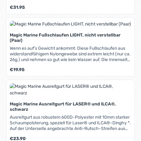
Die Gurte können sowohl gebunden als auch geschraubt
Regulärer Preis:
€31.95
werden.
Magic Marine Fußschlaufen LIGHT, nicht verstellbar
(Paar)
Wenn es auf's Gewicht ankommt: Diese Fußschlaufen aus
widerstandfähigem Nylongewebe sind extrem leicht (nur ca.
26g.) und nehmen so gut wie kein Wasser auf. Die Innenseite
ist gepolstert und schont Schuh oder Fuß.
Regulärer Preis:
€19.95
Magic Marine Ausreitgurt für LASER® und ILCA®,
schwarz
Ausreitgurt aus robustem 600D-Polyester mit 10mm starker
Schaumpolsterung, speziell für Laser® und ILCA®-Dinghy *.
Auf der Unterseite angebrachte Anti-Rutsch-Streifen aus
Hypalon sorgen für optimalen Halt. * Selbstverständlich
Regulärer Preis:
€23.90
auch auf anderen Booten verwendbar, sofern die Länge