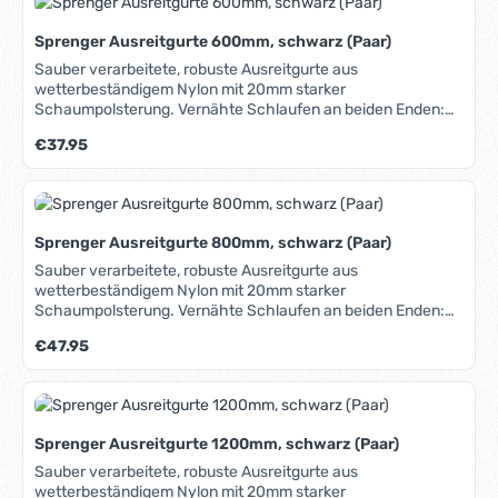
Sprenger Ausreitgurte 600mm, schwarz (Paar)
Sauber verarbeitete, robuste Ausreitgurte aus
wetterbeständigem Nylon mit 20mm starker
Schaumpolsterung. Vernähte Schlaufen an beiden Enden:
Die Gurte können sowohl gebunden als auch geschraubt
Regulärer Preis:
€37.95
werden.
Sprenger Ausreitgurte 800mm, schwarz (Paar)
Sauber verarbeitete, robuste Ausreitgurte aus
wetterbeständigem Nylon mit 20mm starker
Schaumpolsterung. Vernähte Schlaufen an beiden Enden:
Die Gurte können sowohl gebunden als auch geschraubt
Regulärer Preis:
€47.95
werden.
Sprenger Ausreitgurte 1200mm, schwarz (Paar)
Sauber verarbeitete, robuste Ausreitgurte aus
wetterbeständigem Nylon mit 20mm starker