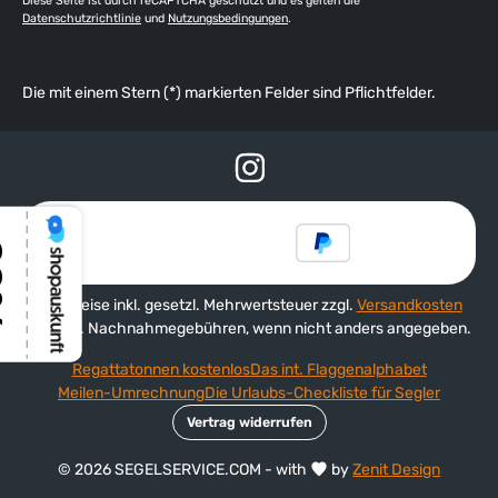
Diese Seite ist durch reCAPTCHA geschützt und es gelten die
Datenschutzrichtlinie
und
Nutzungsbedingungen
.
Die mit einem Stern (*) markierten Felder sind Pflichtfelder.
Alle Preise inkl. gesetzl. Mehrwertsteuer zzgl.
Versandkosten
und ggf. Nachnahmegebühren, wenn nicht anders angegeben.
Regattatonnen kostenlos
Das int. Flaggenalphabet
Meilen-Umrechnung
Die Urlaubs-Checkliste für Segler
Vertrag widerrufen
© 2026 SEGELSERVICE.COM - with
by
Zenit Design