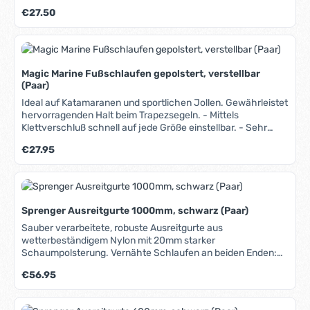
Regulärer Preis:
€27.50
Magic Marine Fußschlaufen gepolstert, verstellbar
(Paar)
Ideal auf Katamaranen und sportlichen Jollen. Gewährleistet
hervorragenden Halt beim Trapezsegeln. - Mittels
Klettverschluß schnell auf jede Größe einstellbar. - Sehr
leicht (ca. 90g.), nimmt nur wenig Wasser auf. - Vorgeformt,
Regulärer Preis:
€27.95
daher auch im nassen Zustand sehr guter Stand. - Läßt sich
im Falle des "Verhedderns" bei einer Kenterung vollständig
öffnen. - Abgedeckte Befestigungslöcher.
Sprenger Ausreitgurte 1000mm, schwarz (Paar)
Sauber verarbeitete, robuste Ausreitgurte aus
wetterbeständigem Nylon mit 20mm starker
Schaumpolsterung. Vernähte Schlaufen an beiden Enden:
Die Gurte können sowohl gebunden als auch geschraubt
Regulärer Preis:
€56.95
werden.