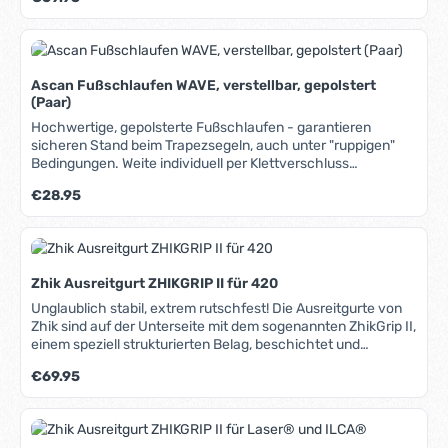
den ZhikGrip II-Schuhen (siehe unten) sind sie unschlagbar.
Das super-robuste Nylongewebe macht sie nahezu
unverwüstlich. Die Befestigungen sind speziell für 470er
konstruiert.
Ascan Fußschlaufen WAVE, verstellbar, gepolstert
(Paar)
Hochwertige, gepolsterte Fußschlaufen - garantieren
sicheren Stand beim Trapezsegeln, auch unter "ruppigen"
Bedingungen. Weite individuell per Klettverschluss
einstellbar, passend für jede Fußgröße, dicke
Regulärer Preis:
€28.95
Neoprenpolsterung schont Füße und Schuhe, formstabil
durch eingearbeitete Kunststoffstreifen, verdeckte
Schraubenlöcher, im Notfall vollständig zu öffnen,
hochwertige Verarbeitung.
Zhik Ausreitgurt ZHIKGRIP II für 420
Unglaublich stabil, extrem rutschfest! Die Ausreitgurte von
Zhik sind auf der Unterseite mit dem sogenannten ZhikGrip II,
einem speziell strukturierten Belag, beschichtet und
garantieren optimalen Halt beim Ausreiten. In Verbindung mit
Regulärer Preis:
€69.95
den ZhikGrip II-Schuhen (siehe unten) sind sie unschlagbar.
Das super-robuste Nylongewebe macht sie nahezu
unverwüstlich. Die Befestigungen sind speziell für 420er
konstruiert.