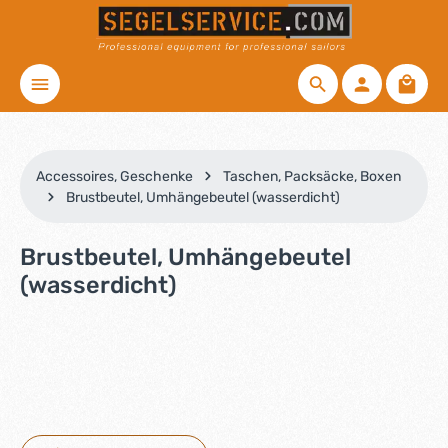
Zum Hauptinhalt springen
Waren
Accessoires, Geschenke
Taschen, Packsäcke, Boxen
Brustbeutel, Umhängebeutel (wasserdicht)
Brustbeutel, Umhängebeutel
(wasserdicht)