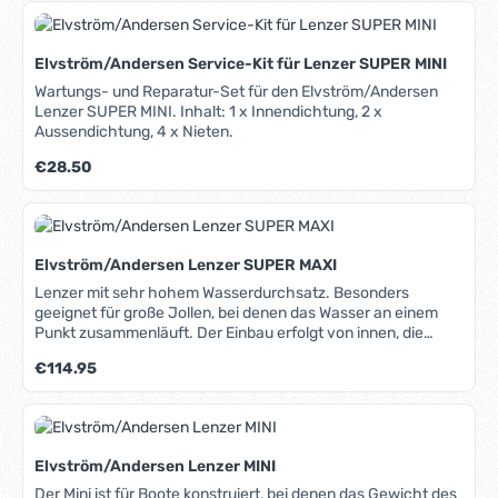
Elvström/Andersen Service-Kit für Lenzer SUPER MINI
Wartungs- und Reparatur-Set für den Elvström/Andersen
Lenzer SUPER MINI. Inhalt: 1 x Innendichtung, 2 x
Aussendichtung, 4 x Nieten.
Regulärer Preis:
€28.50
Elvström/Andersen Lenzer SUPER MAXI
Lenzer mit sehr hohem Wasserdurchsatz. Besonders
geeignet für große Jollen, bei denen das Wasser an einem
Punkt zusammenläuft. Der Einbau erfolgt von innen, die
Rumpfstärke sollte deshalb 6mm oder mehr betragen.
Regulärer Preis:
€114.95
Elvström/Andersen Lenzer MINI
Der Mini ist für Boote konstruiert, bei denen das Gewicht des