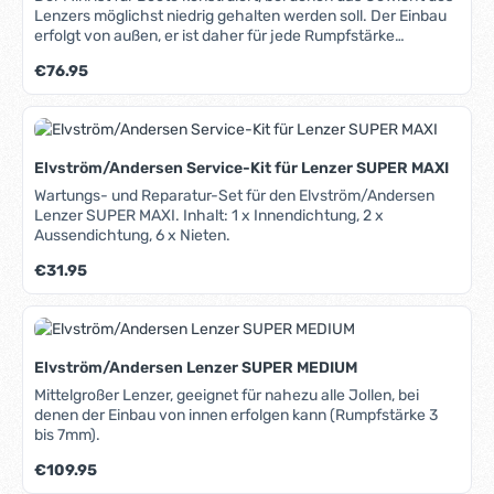
Lenzers möglichst niedrig gehalten werden soll. Der Einbau
erfolgt von außen, er ist daher für jede Rumpfstärke
geeignet.
Regulärer Preis:
€76.95
Elvström/Andersen Service-Kit für Lenzer SUPER MAXI
Wartungs- und Reparatur-Set für den Elvström/Andersen
Lenzer SUPER MAXI. Inhalt: 1 x Innendichtung, 2 x
Aussendichtung, 6 x Nieten.
Regulärer Preis:
€31.95
Elvström/Andersen Lenzer SUPER MEDIUM
Mittelgroßer Lenzer, geeignet für nahezu alle Jollen, bei
denen der Einbau von innen erfolgen kann (Rumpfstärke 3
bis 7mm).
Regulärer Preis:
€109.95