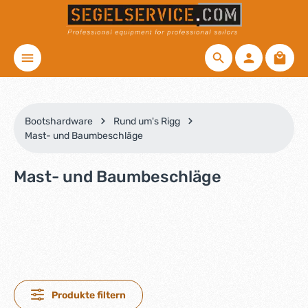
Zum Hauptinhalt springen
Waren
Bootshardware
Rund um's Rigg
Mast- und Baumbeschläge
Mast- und Baumbeschläge
Produkte filtern