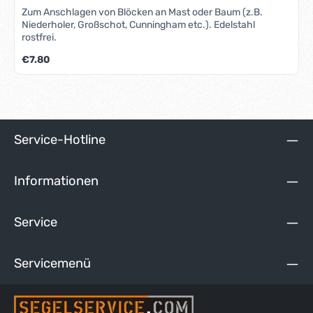
Zum Anschlagen von Blöcken an Mast oder Baum (z.B.
Niederholer, Großschot, Cunningham etc.). Edelstahl
rostfrei.
Regulärer Preis:
€7.80
Service-Hotline
Informationen
Service
Servicemenü