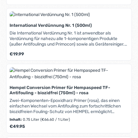
reduziert. Hempaspeed TF ist bei allen Bootsmaterialien
(GFK, Holz, Stahl & Alu) gleichermaßen einsetzbar. Geeignet
für Racing-, Regatta- und Freizeitboote. Kann auf
bestehenden VC17-Untergrund aufgebracht werden. Ideal
sowohl für die Verwendung in Frisch- als auch Salzwasser.
International Verdünnung Nr. 1 (500ml)
Trotz des attraktiven Preises entspricht es
Die International Verdünnung Nr. 1 ist anwendbar als
selbstverständlich allen gesetzlichen Auflagen. BAuA Nr: N-
Verdünnung für nahezu alle 1-komponentigen Produkte
13052. Antifouling-Produkte vorsichtig verwenden. Vor
(außer Antifoulings und Primocon) sowie als Gerätereiniger.
Gebrauch stets Etikett und Produktinformationen lesen.
Passend für z.B. folgende International-Produkte: Toplac,
Regulärer Preis:
€19.99
Pre-Kote, Klarlack Original, Klarlack Compass, Klarlack
Schooner.
Hempel Conversion Primer für Hempaspeed TF-
Antifouling - biozidfrei (750ml) - rosa
Zwei-Komponenten-Epoxidharz Primer (rosa), das einen
einfachen Wechsel vom Antifouling zum fortschrittlichen
biozidfreien Fouling-Schutz von HEMPEL ermöglicht
Einfache Anwendung. Kann auf bereits angewendetes
Inhalt:
0.75 Liter
(€66.60 / 1 Liter)
Antifouling aufgetragen werden, wenn es noch in gutem
Regulärer Preis:
€49.95
Zustand ist - auch VC17. Für die Verwendung als
Haftvermittler über Antifouling für eine sichere Adhäsion auf