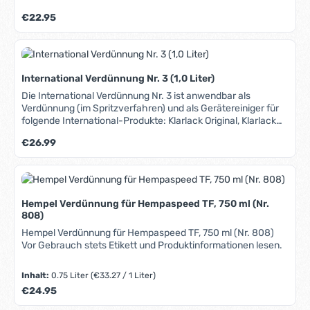
Regulärer Preis:
€22.95
International Verdünnung Nr. 3 (1,0 Liter)
Die International Verdünnung Nr. 3 ist anwendbar als
Verdünnung (im Spritzverfahren) und als Gerätereiniger für
folgende International-Produkte: Klarlack Original, Klarlack
Compass, Klarlack Schooner. Zur Verdünnung von 1-
Regulärer Preis:
€26.99
Komponenten-Lacken bei Lackierungen mit Roll- oder
Pinselauftrag verwenden Sie bitte die Verdünnung Nr. 1.
Hempel Verdünnung für Hempaspeed TF, 750 ml (Nr.
808)
Hempel Verdünnung für Hempaspeed TF, 750 ml (Nr. 808)
Vor Gebrauch stets Etikett und Produktinformationen lesen.
Inhalt:
0.75 Liter
(€33.27 / 1 Liter)
Regulärer Preis:
€24.95