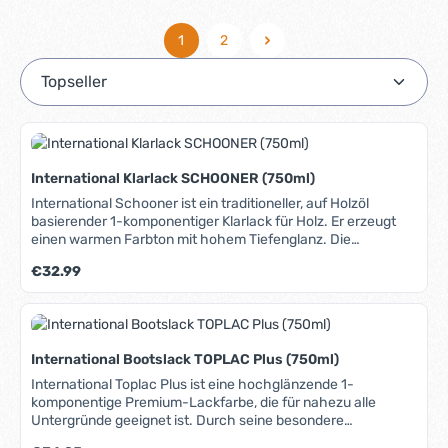
1
2
Seite
Seite
International Klarlack SCHOONER (750ml)
International Schooner ist ein traditioneller, auf Holzöl
basierender 1-komponentiger Klarlack für Holz. Er erzeugt
einen warmen Farbton mit hohem Tiefenglanz. Die
enthaltenen Filter garantieren exzellenten UV-Schutz und in
Regulärer Preis:
€32.99
Verbindung mit der sehr hohen Wasserbeständigkeit eine
bemerkenswerte Langlebigkeit. Die guten
Verlaufseigenschaften machen ihn einfach zu verarbeiten
(Pinsel, Rolle oder Spritzverfahren). Schooner kann direkt
auf öligen Hölzern wie Teak und Iroko aufgebracht werden.
International Bootslack TOPLAC Plus (750ml)
Für Innen- und Außenbereiche (über der Wasserlinie)
gleichermaßen geeignet.
International Toplac Plus ist eine hochglänzende 1-
komponentige Premium-Lackfarbe, die für nahezu alle
Untergründe geeignet ist. Durch seine besondere
chemische Beschaffenheit und die enthaltenen UV-Filter