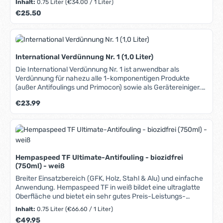
Inhalt:
0.75 Liter
(€34.00 / 1 Liter)
Regulärer Preis:
€25.50
International Verdünnung Nr. 1 (1,0 Liter)
Die International Verdünnung Nr. 1 ist anwendbar als
Verdünnung für nahezu alle 1-komponentigen Produkte
(außer Antifoulings und Primocon) sowie als Gerätereiniger.
Passend für z.B. folgende International-Produkte: Toplac,
Regulärer Preis:
€23.99
Pre-Kote, Klarlack Original, Klarlack Compass, Klarlack
Schooner.
Hempaspeed TF Ultimate-Antifouling - biozidfrei
(750ml) - weiß
Breiter Einsatzbereich (GFK, Holz, Stahl & Alu) und einfache
Anwendung. Hempaspeed TF in weiß bildet eine ultraglatte
Oberfläche und bietet ein sehr gutes Preis-Leistungs-
Verhältnis. Harte biozidfreie Dünnfilmbeschichtung. Bildet
Inhalt:
0.75 Liter
(€66.60 / 1 Liter)
ultraglatte Oberfläche, die Bewuchs minimiert und Reibung
Regulärer Preis:
€49.95