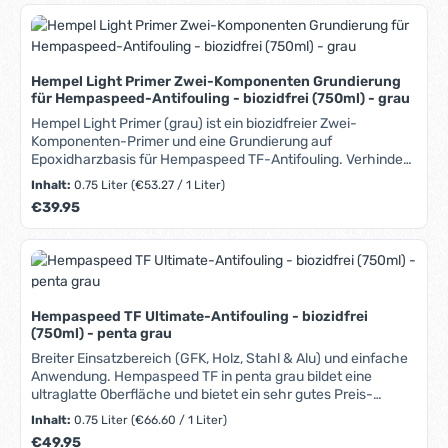
Motorboote (bis 70kn!) gleichermaßen geeignet. Trotz des
attraktiven Preises entspricht es selbstverständlich allen
gesetzlichen Auflagen. Der Hersteller CMP ist einer der
weltweit führenden Schiffsfarbenhersteller. Ein Fünftel der
Hempel Light Primer Zwei-Komponenten Grundierung
weltweiten Schiffstonnage vertraut auf Produkte von CMP.
für Hempaspeed-Antifouling - biozidfrei (750ml) - grau
Weiterführende Infos finden Sie unter dem Reiter "Media".
Lieferbare Farbtöne: Schwarz Blau Rot BAuA Nr: N-
Hempel Light Primer (grau) ist ein biozidfreier Zwei-
13052. Antifouling-Produkte vorsichtig verwenden. Vor
Komponenten-Primer und eine Grundierung auf
Gebrauch stets Etikett und Produktinformationen lesen.
Epoxidharzbasis für Hempaspeed TF-Antifouling. Verhindert
osmotische Blasenbildung in Glasfasern und schützt vor
Inhalt:
0.75 Liter
(€53.27 / 1 Liter)
allgemeiner Korrosion. Geeignet für GFK, Stahl, Aluminium
Regulärer Preis:
€39.95
und Sperrholz. Für den Einsatz im Innen- und Außenbereich
über und unter der Wasserlinie. Ideal auch zum Schutz von
Kielen und Rudern. BAuA Nr: N-13052. Antifouling-Produkte
vorsichtig verwenden. Vor Gebrauch stets Etikett und
Produktinformationen lesen.
Hempaspeed TF Ultimate-Antifouling - biozidfrei
(750ml) - penta grau
Breiter Einsatzbereich (GFK, Holz, Stahl & Alu) und einfache
Anwendung. Hempaspeed TF in penta grau bildet eine
ultraglatte Oberfläche und bietet ein sehr gutes Preis-
Leistungs-Verhältnis. Harte biozidfreie
Inhalt:
0.75 Liter
(€66.60 / 1 Liter)
Dünnfilmbeschichtung. Bildet ultraglatte Oberfläche, die
Regulärer Preis:
€49.95