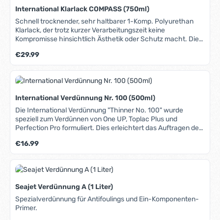
International Klarlack COMPASS (750ml)
Schnell trocknender, sehr haltbarer 1-Komp. Polyurethan
Klarlack, der trotz kurzer Verarbeitungszeit keine
Kompromisse hinsichtlich Ästhetik oder Schutz macht. Die
schnell trocknende Formel minimiert die Gefahr von
Regulärer Preis:
€29.99
Staubeinflüssen und verkürzt die Zeit der Überstreich-
Intervalle. Sie erreichen ein professionelles Ergebnis mit
maximaler Kratz- und Abriebbeständigkeit sowie hoher
Belastungsfähigkeit hinsichtlich Chemikalien, Wasser und
Alkohol. Compass ist hell-bernsteinfarben, wodurch die
International Verdünnung Nr. 100 (500ml)
natürliche Holzfarbe erhalten bleibt. Geeignet für alle Innen-
und Außenbereiche. Kann auch direkt auf ölige Hölzer, wie
Die International Verdünnung "Thinner No. 100" wurde
z.B. Teak oder Iroko, aufgetragen werden.
speziell zum Verdünnen von One UP, Toplac Plus und
Perfection Pro formuliert. Dies erleichtert das Auftragen des
Produkts mit einem Pinsel auch bei höheren Temperaturen.
Regulärer Preis:
€16.99
Bei professioneller Anwendung auch für Spritzverfahren
geeignet. Das Datenblatt mit weiterführenden Infos finden
Sie unter dem Reiter "Media".
Seajet Verdünnung A (1 Liter)
Spezialverdünnung für Antifoulings und Ein-Komponenten-
Primer.