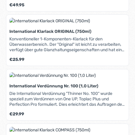
Dünnfilmbeschichtung. Bildet ultraglatte Oberfläche, die
Regulärer Preis:
€49.95
Bewuchs minimiert und Reibung reduziert. Hempaspeed TF
ist bei allen Bootsmaterialien (GFK, Holz, Stahl & Alu)
gleichermaßen einsetzbar. Geeignet für Racing-, Regatta-
und Freizeitboote. Kann auf bestehenden VC17-Untergrund
aufgebracht werden. Ideal sowohl für die Verwendung in
International Klarlack ORIGINAL (750ml)
Frisch- als auch Salzwasser. Trotz des attraktiven Preises
Konventioneller 1-Komponenten-Klarlack für den
entspricht es selbstverständlich allen gesetzlichen
Überwasserbereich. Der "Original" ist leicht zu verarbeiten,
Auflagen. BAuA Nr: N-13052. Antifouling-Produkte
verfügt über gute Glanzhaltungseigenschaften und hat eine
vorsichtig verwenden. Vor Gebrauch stets Etikett und
hohe UV-Beständigkeit. Er kann auch bei recht niedrigen
Produktinformationen lesen.
Regulärer Preis:
€25.99
Temperaturen verarbeitet werden. Geeignet für den Innen-
und Aussenbereich. Durch die klare Zusammensetzung
besonders auch für helle Hölzer zu empfehlen.
International Verdünnung Nr. 100 (1,0 Liter)
Die International Verdünnung "Thinner No. 100" wurde
speziell zum Verdünnen von One UP, Toplac Plus und
Perfection Pro formuliert. Dies erleichtert das Auftragen des
Produkts mit einem Pinsel auch bei höheren Temperaturen.
Regulärer Preis:
€29.99
Bei professioneller Anwendung auch für Spritzverfahren
geeignet. Das Datenblatt mit weiterführenden Infos finden
Sie unter dem Reiter "Media".