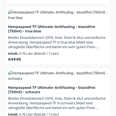
Bewuchs minimiert und Reibung reduziert. Hempaspeed TF
ist bei allen Bootsmaterialien (GFK, Holz, Stahl & Alu)
gleichermaßen einsetzbar. Geeignet für Racing-, Regatta-
und Freizeitboote. Kann auf bestehenden VC17-Untergrund
aufgebracht werden. Ideal sowohl für die Verwendung in
Frisch- als auch Salzwasser. Trotz des attraktiven Preises
Hempaspeed TF Ultimate-Antifouling - biozidfrei
entspricht es selbstverständlich allen gesetzlichen
(750ml) - true blue
Auflagen. BAuA Nr: N-13052. Antifouling-Produkte
vorsichtig verwenden. Vor Gebrauch stets Etikett und
Breiter Einsatzbereich (GFK, Holz, Stahl & Alu) und einfache
Produktinformationen lesen.
Anwendung. Hempaspeed TF in true blue bildet eine
ultraglatte Oberfläche und bietet ein sehr gutes Preis-
Leistungs-Verhältnis. Harte biozidfreie
Inhalt:
0.75 Liter
(€66.60 / 1 Liter)
Dünnfilmbeschichtung. Bildet ultraglatte Oberfläche, die
Regulärer Preis:
€49.95
Bewuchs minimiert und Reibung reduziert. Hempaspeed TF
ist bei allen Bootsmaterialien (GFK, Holz, Stahl & Alu)
gleichermaßen einsetzbar. Geeignet für Racing-, Regatta-
und Freizeitboote. Kann auf bestehenden VC17-Untergrund
aufgebracht werden. Ideal sowohl für die Verwendung in
Frisch- als auch Salzwasser. Trotz des attraktiven Preises
Hempaspeed TF Ultimate-Antifouling - biozidfrei
entspricht es selbstverständlich allen gesetzlichen
(750ml) - schwarz
Auflagen. BAuA Nr: N-13052. Antifouling-Produkte
vorsichtig verwenden. Vor Gebrauch stets Etikett und
Breiter Einsatzbereich (GFK, Holz, Stahl & Alu) und einfache
Produktinformationen lesen.
Anwendung. Hempaspeed TF in schwarz bildet eine
ultraglatte Oberfläche und bietet ein sehr gutes Preis-
Leistungs-Verhältnis. Harte biozidfreie
Inhalt:
0.75 Liter
(€66.60 / 1 Liter)