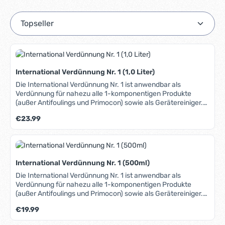
International Verdünnung Nr. 1 (1,0 Liter)
Die International Verdünnung Nr. 1 ist anwendbar als
Verdünnung für nahezu alle 1-komponentigen Produkte
(außer Antifoulings und Primocon) sowie als Gerätereiniger.
Passend für z.B. folgende International-Produkte: Toplac,
Regulärer Preis:
€23.99
Pre-Kote, Klarlack Original, Klarlack Compass, Klarlack
Schooner.
International Verdünnung Nr. 1 (500ml)
Die International Verdünnung Nr. 1 ist anwendbar als
Verdünnung für nahezu alle 1-komponentigen Produkte
(außer Antifoulings und Primocon) sowie als Gerätereiniger.
Passend für z.B. folgende International-Produkte: Toplac,
Regulärer Preis:
€19.99
Pre-Kote, Klarlack Original, Klarlack Compass, Klarlack
Schooner.