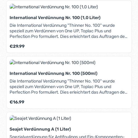
International Verdünnung Nr. 100 (1,0 Liter)
Die International Verdünnung "Thinner No. 100" wurde
speziell zum Verdünnen von One UP, Toplac Plus und
Perfection Pro formuliert. Dies erleichtert das Auftragen des
Produkts mit einem Pinsel auch bei höheren Temperaturen.
Regulärer Preis:
€29.99
Bei professioneller Anwendung auch für Spritzverfahren
geeignet. Das Datenblatt mit weiterführenden Infos finden
Sie unter dem Reiter "Media".
International Verdünnung Nr. 100 (500ml)
Die International Verdünnung "Thinner No. 100" wurde
speziell zum Verdünnen von One UP, Toplac Plus und
Perfection Pro formuliert. Dies erleichtert das Auftragen des
Produkts mit einem Pinsel auch bei höheren Temperaturen.
Regulärer Preis:
€16.99
Bei professioneller Anwendung auch für Spritzverfahren
geeignet. Das Datenblatt mit weiterführenden Infos finden
Sie unter dem Reiter "Media".
Seajet Verdünnung A (1 Liter)
Spezialverdünnung für Antifoulings und Ein-Komponenten-