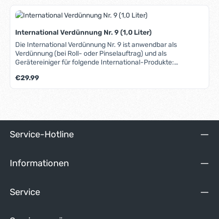
Pinselauftrag verwenden Sie bitte die Verdünnung Nr. 1.
International Verdünnung Nr. 9 (1,0 Liter)
Die International Verdünnung Nr. 9 ist anwendbar als
Verdünnung (bei Roll- oder Pinselauftrag) und als
Gerätereiniger für folgende International-Produkte:
Perfection Perfection Vorstreichfarbe Perfection Plus. Zur
Regulärer Preis:
€29.99
Verdünnung von Perfection bei Lackierungen im
Spritzverfahren verwenden Sie bitte die Verdünnung Nr. 910.
Service-Hotline
Informationen
Service