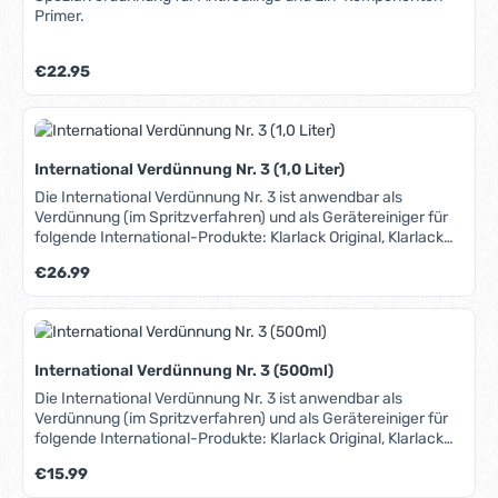
Primer.
Regulärer Preis:
€22.95
International Verdünnung Nr. 3 (1,0 Liter)
Die International Verdünnung Nr. 3 ist anwendbar als
Verdünnung (im Spritzverfahren) und als Gerätereiniger für
folgende International-Produkte: Klarlack Original, Klarlack
Compass, Klarlack Schooner. Zur Verdünnung von 1-
Regulärer Preis:
€26.99
Komponenten-Lacken bei Lackierungen mit Roll- oder
Pinselauftrag verwenden Sie bitte die Verdünnung Nr. 1.
International Verdünnung Nr. 3 (500ml)
Die International Verdünnung Nr. 3 ist anwendbar als
Verdünnung (im Spritzverfahren) und als Gerätereiniger für
folgende International-Produkte: Klarlack Original, Klarlack
Compass, Klarlack Schooner. Zur Verdünnung von 1-
Regulärer Preis:
€15.99
Komponenten-Lacken bei Lackierungen mit Roll- oder