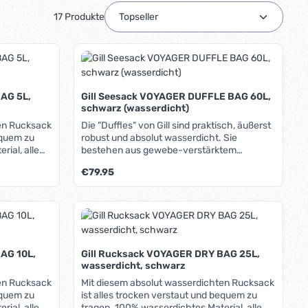
17 Produkte
AG 5L,
Gill Seesack VOYAGER DUFFLE BAG 60L,
schwarz (wasserdicht)
en Rucksack
Die "Duffles" von Gill sind praktisch, äußerst
equem zu
robust und absolut wasserdicht. Sie
bestehen aus gewebe-verstärktem
Planenstoff, dessen Nähte wasserdicht
Regulärer Preis:
€79.95
,
verschweißt sind. Alle Gurtbänder sind
vernäht und zusätzlich ebenfalls
insatz,
verschweißt. Der lange Klett-Rollverschluss
oder benutze die Schaltflächen um die A
ib den gewünschten Wert ein oder benutz
Produkt Anzahl: Gib den gew
steilen,
lässt sich mit einem mittleren und zwei
gem Raum
seitlichen Gurtbändern fixieren. Er öffnet
weit, sodass man ohne große "Wühlerei"
Zugang zum Inhalt hat. Ein gepolsterter
AG 10L,
Gill Rucksack VOYAGER DRY BAG 25L,
Schultergurt, zwei mittlere Tragegurte und
wasserdicht, schwarz
zwei Griffe an den Stirnseiten machen das
en Rucksack
Mit diesem absolut wasserdichten Rucksack
Handling einfach. Durch die sechs äußeren
equem zu
ist alles trocken verstaut und bequem zu
D-Ringe lässt sich die Tasche einfach an
tragen. 100% wasserdichtes Material, alle