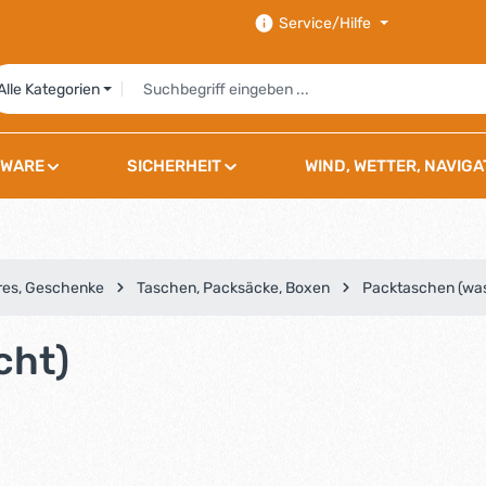
Service/Hilfe
Alle Kategorien
WARE
SICHERHEIT
WIND, WETTER, NAVIGA
res, Geschenke
Taschen, Packsäcke, Boxen
Packtaschen (was
cht)