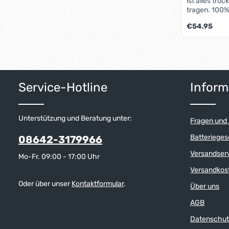
ist alles tr
tragen. 100% wasserdichtes Material, alle
Nähte verschweißt, w
Regulärer Pre
€54.95
Rollverschlu
abnehmbare S
gepolstert, halb-transparenter netz-
Produk
verstärkter E
von Inhaltst
auf engem R
Service-Hotline
Inform
Unterstützung und Beratung unter:
Fragen und
Batterieges
08642-3179966
Versandser
Mo-Fr. 09:00 - 17:00 Uhr
Versandkos
Oder über unser
Kontaktformular
.
Über uns
AGB
Datenschut