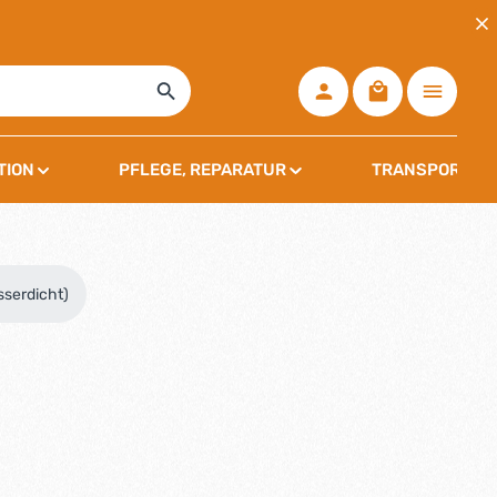
Warenkorb ent
TION
PFLEGE, REPARATUR
TRANSPORT, L
serdicht)