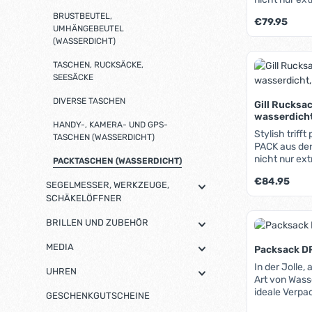
überzeugt a
BRUSTBEUTEL,
Regulärer Pre
€79.95
Verarbeitung
UMHÄNGEBEUTEL
gewebeverstär
(WASSERDICHT)
wasserdicht,
Produk
Nähte. Auch 
TASCHEN, RUCKSÄCKE,
per Roll-Cli
SEESÄCKE
verschließen.
vorderen Tas
DIVERSE TASCHEN
Gill Rucksa
Reißverschl
wasserdicht
ist. Zusätzli
HANDY-, KAMERA- UND GPS-
Stylish trifft praktisch
außenliegen
TASCHEN (WASSERDICHT)
PACK aus der
Utensilien be
nicht nur ex
PACKTASCHEN (WASSERDICHT)
unbedingt wa
überzeugt a
müssen (z.B. 
Regulärer Pre
€84.95
Verarbeitung
SEGELMESSER, WERKZEUGE,
Bequemlichke
gewebeverstär
SCHÄKELÖFFNER
gepolsterten
wasserdicht,
und der ebenf
Produk
Nähte. Auch 
BRILLEN UND ZUBEHÖR
atmungsakti
per Roll-Cli
Rückeneinsat
verschließen
MEDIA
Packsack DR
herausnehmba
In der Jolle,
UHREN
(bis 16"). Kle
Art von Wassersport: Die D
vorderen Tas
ideale Verpa
GESCHENKGUTSCHEINE
Reißverschl
Ausrüstung, Kleid
ist. Zusätzli