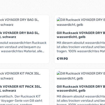
ack VOYAGER DRY BAG 5L,
Gill Rucksack VOYAGER DRY B
t, schwarz
wasserdicht, gelb
bsolut wasserdichten Rucksack
Mit diesem absolut wasserdicht
ocken verstaut und bequem zu
ist alles trocken verstaut und b
tragen. 100% wasserdichtes Material, alle
asserdichter
Nähte verschweißt, wasserdichter
is:
Regulärer Preis:
€19.90
ss mit Click-System,
Rollverschluss mit Click-System
hultergurt, halb-
abnehmbarer Schultergurt, halb-
r netz-verstärkter Einsatz,
transparenter netz-verstärkter E
t Anzahl: Gib den gewünschten Wert ein 
Produkt Anzahl: G
as Finden von Inhaltsteilen,
erleichtert das Finden von Inhalt
en, dadurch auf engem Raum
flacher Boden, dadurch auf en
stapelbar.
ck VOYAGER KIT PACK 35L,
Gill Rucksack VOYAGER DRY B
t, schwarz
wasserdicht, gelb
. Der Rucksack KIT
Mit diesem absolut wasserdicht
 Voyager-Serie von Gill sieht
ist alles trocken verstaut und b
trem cool aus, sondern
tragen. 100% wasserdichtes Material, alle