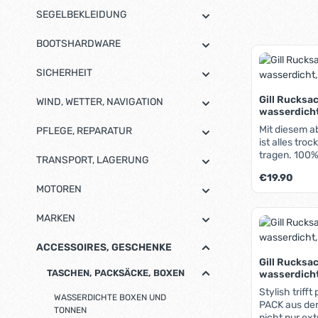
SEGELBEKLEIDUNG
BOOTSHARDWARE
SICHERHEIT
Gill Rucks
WIND, WETTER, NAVIGATION
wasserdich
Mit diesem a
PFLEGE, REPARATUR
ist alles tr
tragen. 100% wasserdichtes Material, alle
TRANSPORT, LAGERUNG
Nähte verschweißt, w
Regulärer Pre
€19.90
Rollverschlu
MOTOREN
abnehmbarer Sc
transparente
Produk
MARKEN
erleichtert d
flacher Bod
stapelbar.
ACCESSOIRES, GESCHENKE
Gill Rucksa
TASCHEN, PACKSÄCKE, BOXEN
wasserdich
Stylish trifft praktisch
WASSERDICHTE BOXEN UND
PACK aus der
TONNEN
nicht nur ex