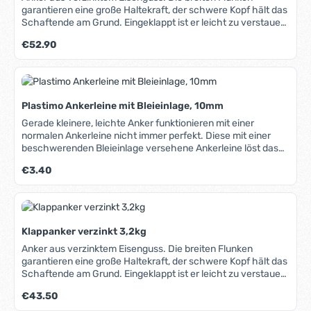
garantieren eine große Haltekraft, der schwere Kopf hält das
Schaftende am Grund. Eingeklappt ist er leicht zu verstauen
und benötigt wenig Platz an Bord.
Regulärer Preis:
€52.90
Plastimo Ankerleine mit Bleieinlage, 10mm
Gerade kleinere, leichte Anker funktionieren mit einer
normalen Ankerleine nicht immer perfekt. Diese mit einer
beschwerenden Bleieinlage versehene Ankerleine löst das
Problem und lässt den Anker sicher halten. Bei schwierigem
Regulärer Preis:
€3.40
Ankergrund empfehlen wir einen zusätzlichen
Kettenvorläufer (siehe unten). Hohe Abriebbeständigkeit und
geringe Dehnung, sehr griffig. 3-schäftig geschlagen,
spleissbar.
Klappanker verzinkt 3,2kg
Anker aus verzinktem Eisenguss. Die breiten Flunken
garantieren eine große Haltekraft, der schwere Kopf hält das
Schaftende am Grund. Eingeklappt ist er leicht zu verstauen
und benötigt wenig Platz an Bord.
Regulärer Preis:
€43.50