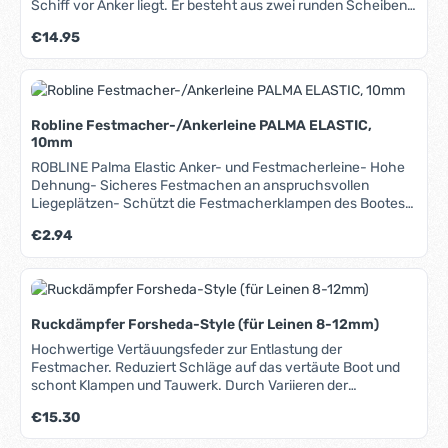
Schiff vor Anker liegt. Er besteht aus zwei runden Scheiben,
die vor dem Setzen einfach ineinander geschoben werden.
Regulärer Preis:
€14.95
Bei Nicht-Gebrauch wird er zerlegt und ist so sehr
platzsparend zu verstauen.
Robline Festmacher-/Ankerleine PALMA ELASTIC,
10mm
ROBLINE Palma Elastic Anker- und Festmacherleine- Hohe
Dehnung- Sicheres Festmachen an anspruchsvollen
Liegeplätzen- Schützt die Festmacherklampen des Bootes
durch Vermeidung hoher StoßbelastungenDesigned und am
Regulärer Preis:
€2.94
besten geeignet für Liegeplätze, an denen eine hohe
Bruchlast und Dehnung erforderlich ist.
Ruckdämpfer Forsheda-Style (für Leinen 8-12mm)
Hochwertige Vertäuungsfeder zur Entlastung der
Festmacher. Reduziert Schläge auf das vertäute Boot und
schont Klampen und Tauwerk. Durch Variieren der
Windungszahl kann die gewünschte Länge der
Regulärer Preis:
€15.30
Federbewegung festgelegt werden: Bei 1 Windung 50mm, bei
2 Windungen 150mm, bei 3 Windungen 250mm.