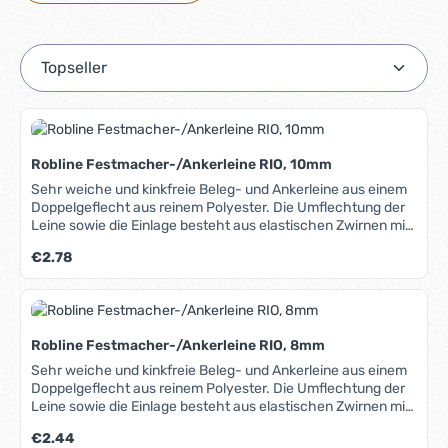
Robline Festmacher-/Ankerleine RIO, 10mm
Sehr weiche und kinkfreie Beleg- und Ankerleine aus einem
Doppelgeflecht aus reinem Polyester. Die Umflechtung der
Leine sowie die Einlage besteht aus elastischen Zwirnen mit
hohen Schutzdrehungen, die wie eine Feder wirken. Die Rio
Regulärer Preis:
€2.78
bleibt immer rund, kinkt nicht und wird auch nach längerem
Einsatz im Wasser nicht hart. Hohe Bruchlast und UV-
Beständigkeit, leicht spleißbar. In unserem Blog erfahren Sie
mehr über Materialien, Herstellung und Pflege von Tauwerk.
Robline Festmacher-/Ankerleine RIO, 8mm
Sehr weiche und kinkfreie Beleg- und Ankerleine aus einem
Doppelgeflecht aus reinem Polyester. Die Umflechtung der
Leine sowie die Einlage besteht aus elastischen Zwirnen mit
hohen Schutzdrehungen, die wie eine Feder wirken. Die Rio
Regulärer Preis:
€2.44
bleibt immer rund, kinkt nicht und wird auch nach längerem