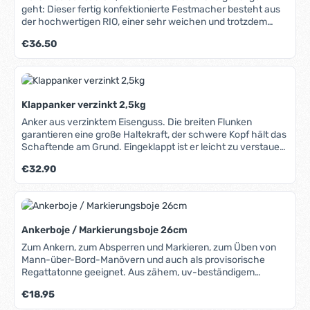
geht: Dieser fertig konfektionierte Festmacher besteht aus
der hochwertigen RIO, einer sehr weichen und trotzdem
langlebigen Festmacherleine aus kinkfreiem Doppelgeflecht,
Regulärer Preis:
€36.50
das auch nach längerem Einsatz im Wasser weich und
formstabil bleibt. Ein Ende mit eingespleißtem Auge, das
andere mit Takling. In unserem Blog erfahren Sie mehr über
Materialien, Herstellung und Pflege von Tauwerk.
Klappanker verzinkt 2,5kg
Anker aus verzinktem Eisenguss. Die breiten Flunken
garantieren eine große Haltekraft, der schwere Kopf hält das
Schaftende am Grund. Eingeklappt ist er leicht zu verstauen
und benötigt wenig Platz an Bord.
Regulärer Preis:
€32.90
Ankerboje / Markierungsboje 26cm
Zum Ankern, zum Absperren und Markieren, zum Üben von
Mann-über-Bord-Manövern und auch als provisorische
Regattatonne geeignet. Aus zähem, uv-beständigem
Kunststoff. Mit Ventil für Ballpumpe.
Regulärer Preis:
€18.95