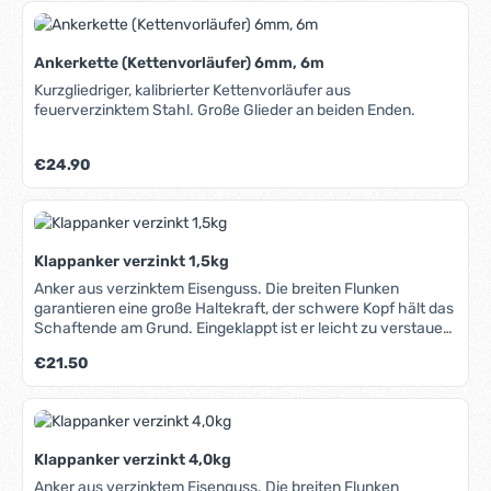
Ankerkette (Kettenvorläufer) 6mm, 6m
Kurzgliedriger, kalibrierter Kettenvorläufer aus
feuerverzinktem Stahl. Große Glieder an beiden Enden.
Regulärer Preis:
€24.90
Klappanker verzinkt 1,5kg
Anker aus verzinktem Eisenguss. Die breiten Flunken
garantieren eine große Haltekraft, der schwere Kopf hält das
Schaftende am Grund. Eingeklappt ist er leicht zu verstauen
und benötigt wenig Platz an Bord.
Regulärer Preis:
€21.50
Klappanker verzinkt 4,0kg
Anker aus verzinktem Eisenguss. Die breiten Flunken