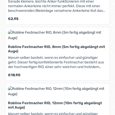
Gerade kleinere, leichte Anker funktionieren mit einer
normalen Ankerleine nicht immer perfekt. Diese mit einer
beschwerenden Bleieinlage versehene Ankerleine löst das
Problem und lässt den Anker sicher halten. Bei schwierigem
Regulärer Preis:
€2.95
Ankergrund empfehlen wir einen zusätzlichen
Kettenvorläufer (siehe unten). Hohe Abriebbeständigkeit und
geringe Dehnung, sehr griffig. 3-schäftig geschlagen,
spleissbar.
Robline Festmacher RIO, 8mm (5m fertig abgelängt mit
Auge)
Warum selber basteln, wenn es einfacher und günstiger
geht: Dieser fertig konfektionierte Festmacher besteht aus
der hochwertigen RIO, einer sehr weichen und trotzdem
langlebigen Festmacherleine aus kinkfreiem Doppelgeflecht,
Regulärer Preis:
€18.90
das auch nach längerem Einsatz im Wasser weich und
formstabil bleibt. Ein Ende mit eingespleißtem Auge, das
andere mit Takling. In unserem Blog erfahren Sie mehr über
Materialien, Herstellung und Pflege von Tauwerk.
Robline Festmacher RIO, 12mm (10m fertig abgelängt
mit Auge)
Warum selber basteln, wenn es einfacher und günstiger