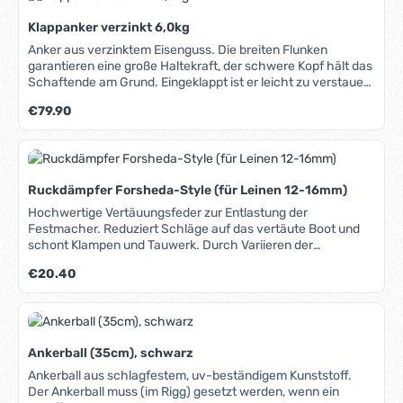
Klappanker verzinkt 6,0kg
Anker aus verzinktem Eisenguss. Die breiten Flunken
garantieren eine große Haltekraft, der schwere Kopf hält das
Schaftende am Grund. Eingeklappt ist er leicht zu verstauen
und benötigt wenig Platz an Bord.
Regulärer Preis:
€79.90
Ruckdämpfer Forsheda-Style (für Leinen 12-16mm)
Hochwertige Vertäuungsfeder zur Entlastung der
Festmacher. Reduziert Schläge auf das vertäute Boot und
schont Klampen und Tauwerk. Durch Variieren der
Windungszahl kann die gewünschte Länge der
Regulärer Preis:
€20.40
Federbewegung festgelegt werden: Bei 1 Windung 120mm,
bei 2 Windungen 225mm, bei 3 Windungen 325mm.
Ankerball (35cm), schwarz
Ankerball aus schlagfestem, uv-beständigem Kunststoff.
Der Ankerball muss (im Rigg) gesetzt werden, wenn ein