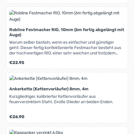
Einsatz im Wasser nicht hart. Hohe Bruchlast und UV-
Beständigkeit, leicht spleißbar. In unserem Blog erfahren Sie
mehr über Materialien, Herstellung und Pflege von Tauwerk.
Robline Festmacher RIO, 10mm (6m fertig abgelängt mit
Auge)
Warum selber basteln, wenn es einfacher und günstiger
geht: Dieser fertig konfektionierte Festmacher besteht aus
der hochwertigen RIO, einer sehr weichen und trotzdem
langlebigen Festmacherleine aus kinkfreiem Doppelgeflecht,
Regulärer Preis:
€22.95
das auch nach längerem Einsatz im Wasser weich und
formstabil bleibt. Ein Ende mit eingespleißtem Auge, das
andere mit Takling. In unserem Blog erfahren Sie mehr über
Materialien, Herstellung und Pflege von Tauwerk.
Ankerkette (Kettenvorläufer) 8mm, 4m
Kurzgliedriger, kalibrierter Kettenvorläufer aus
feuerverzinktem Stahl. Große Glieder an beiden Enden.
Regulärer Preis:
€26.90