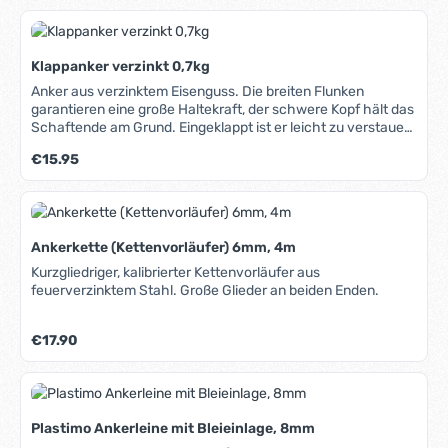
Klappanker verzinkt 0,7kg
Anker aus verzinktem Eisenguss. Die breiten Flunken
garantieren eine große Haltekraft, der schwere Kopf hält das
Schaftende am Grund. Eingeklappt ist er leicht zu verstauen
und benötigt wenig Platz an Bord.
Regulärer Preis:
€15.95
Ankerkette (Kettenvorläufer) 6mm, 4m
Kurzgliedriger, kalibrierter Kettenvorläufer aus
feuerverzinktem Stahl. Große Glieder an beiden Enden.
Regulärer Preis:
€17.90
Plastimo Ankerleine mit Bleieinlage, 8mm