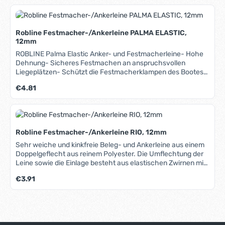
Robline Festmacher-/Ankerleine PALMA ELASTIC,
12mm
ROBLINE Palma Elastic Anker- und Festmacherleine- Hohe
Dehnung- Sicheres Festmachen an anspruchsvollen
Liegeplätzen- Schützt die Festmacherklampen des Bootes
durch Vermeidung hoher StoßbelastungenDesigned und am
Regulärer Preis:
€4.81
besten geeignet für Liegeplätze, an denen eine hohe
Bruchlast und Dehnung erforderlich ist.
Robline Festmacher-/Ankerleine RIO, 12mm
Sehr weiche und kinkfreie Beleg- und Ankerleine aus einem
Doppelgeflecht aus reinem Polyester. Die Umflechtung der
Leine sowie die Einlage besteht aus elastischen Zwirnen mit
hohen Schutzdrehungen, die wie eine Feder wirken. Die Rio
Regulärer Preis:
€3.91
bleibt immer rund, kinkt nicht und wird auch nach längerem
Einsatz im Wasser nicht hart. Hohe Bruchlast und UV-
Beständigkeit, leicht spleißbar. In unserem Blog erfahren Sie
mehr über Materialien, Herstellung und Pflege von Tauwerk.