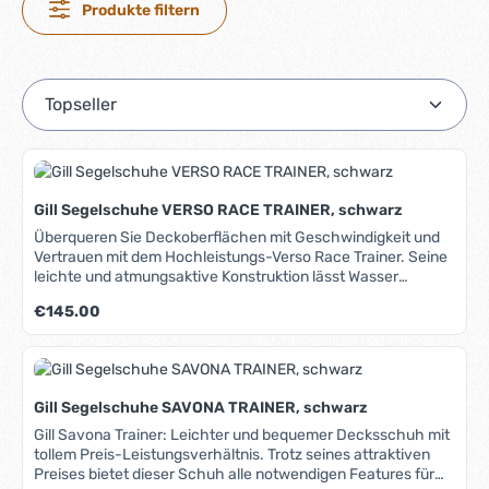
Produkte filtern
Gill Segelschuhe VERSO RACE TRAINER, schwarz
Überqueren Sie Deckoberflächen mit Geschwindigkeit und
Vertrauen mit dem Hochleistungs-Verso Race Trainer. Seine
leichte und atmungsaktive Konstruktion lässt Wasser
entweichen und hilft dem Schuh, zwischen den Rennen zu
Regulärer Preis:
€145.00
trocknen, während die griffige, nicht abfärbende Außensohle
Wasser schnell und effizient durch die technischen
Abflusskanäle ableitet. Das flache Profil schafft maximalen
Kontakt mit dem Deck, auch wenn das Boot krängt. Mit
zusätzlichen Funktionen wie der Schnellverstellung der
Gill Segelschuhe SAVONA TRAINER, schwarz
Schnürsenkel, dem wärmegeformten Zehenschutz und der
gepolsterten Ferse, Zehen und Zunge bietet der Verso Race
Gill Savona Trainer: Leichter und bequemer Decksschuh mit
Trainer maximalen Komfort für maximale Leistung. Ein toller
tollem Preis-Leistungsverhältnis. Trotz seines attraktiven
und bequemer Schuh mit einem breiten Einsatzbereich.
Preises bietet dieser Schuh alle notwendigen Features für