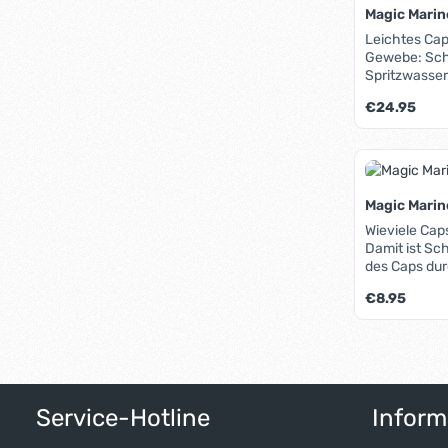
Magic Marin
Leichtes Cap
Gewebe: Schü
Spritzwasser
Logo gestick
Regulärer Pre
€24.95
Klettverschlus
Produk
Magic Mari
Wieviele Cap
Damit ist Sc
des Caps dur
Clip des Cap
Regulärer Pre
€8.95
befestigen - 
bei jedem Wi
Produk
Service-Hotline
Inform