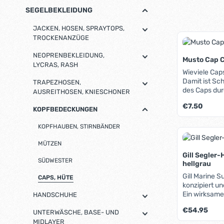
SEGELBEKLEIDUNG
JACKEN, HOSEN, SPRAYTOPS,
TROCKENANZÜGE
NEOPRENBEKLEIDUNG,
Musto Cap C
LYCRAS, RASH
Wieviele Cap
Damit ist Sc
TRAPEZHOSEN,
des Caps dur
AUSREITHOSEN, KNIESCHONER
Clip des Cap
Regulärer Pre
€7.50
oder Shirt be
KOPFBEDECKUNGEN
und fest, bei
aus seewass
KOPFHAUBEN, STIRNBÄNDER
Produk
MÜTZEN
Gill Segler
SÜDWESTER
hellgrau
Gill Marine S
CAPS, HÜTE
konzipiert u
Ein wirksame
HANDSCHUHE
Wasser unerl
Regulärer Pre
€54.95
Nacken, Ohre
UNTERWÄSCHE, BASE- UND
auch die Kop
MIDLAYER