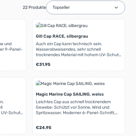
22 Produkte
Gill Cap RACE, silbergrau
ne und
Auch ein Cap kann technisch sein.
Wasserabweisendes, sehr schnell
trocknendes Material mit hohem UV-Schutz
 perfekte
(LSF 50+), elastisches Verstellsystem,
Regulärer Preis:
€31.95
umlaufendes weiches Innenband, dunkle
Schirmunterseite, die Reflektionen reduziert
und UV-Strahlung absorbiert, sehr
oder benutze die Schaltflächen um die A
ib den gewünschten Wert ein oder benutz
Produkt Anzahl: Gib den gew
aufwändiger, flacher Schnitt mit guter
Paßform, serienmäßig mit Sicherungsclip
(Capholder).
Magic Marine Cap SAILING, weiss
n.
Leichtes Cap aus schnell trocknendem
ll
Gewebe: Schützt vor Sonne, Wind und
m UV-Schutz
Spritzwasser. Moderner 6-Panel-Schnitt,
Logo gestickt bzw. aufgenäht. Per
le
Klettverschluss individuell einstellbar.
Regulärer Preis:
€24.95
en reduziert