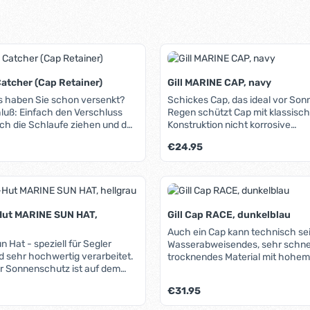
atcher (Cap Retainer)
Gill MARINE CAP, navy
s haben Sie schon versenkt?
Schickes Cap, das ideal vor Son
hluß: Einfach den Verschluss
Regen schützt Cap mit klassischer 9-Panel-
ch die Schlaufe ziehen und den
Konstruktion nicht korrosive
 Catcher am Kragen von Jacke
Metallverstellung hinten, die für
is:
Regulärer Preis:
€24.95
festigen - das Cap sitzt sicher
Passform sorgt einfacher Schutz vor Sonne
 jedem Wind. Der Clip besteht
und Regen ideal für jede Aktivität auf oder
erbeständigem Metall.
am Wasser
t Anzahl: Gib den gewünschten Wert ein 
Produkt Anzahl: G
-Hut MARINE SUN HAT,
Gill Cap RACE, dunkelblau
Auch ein Cap kann technisch sei
un Hat - speziell für Segler
Wasserabweisendes, sehr schne
nd sehr hochwertig verarbeitet.
trocknendes Material mit hohe
r Sonnenschutz ist auf dem
(LSF 50+), elastisches Verstellsystem,
ässlich. Insbesondere Gesicht,
umlaufendes weiches Innenband, dunk
is:
Regulärer Preis:
€31.95
n und (je nach Haarwuchs ;-)
Schirmunterseite, die Reflektion
foberfläche sind gefährdet.
und UV-Strahlung absorbiert, sehr