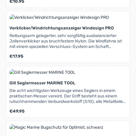
Regulärer Preis:
€10.95
durch pH-Wert 5,5 Mit 7 Kräuterextrakten Selbstverständlich
umweltfreundlich und biologisch abbaubar Ideal für alle
Wassersportler.
Verklicker/Windrichtungsanzeiger Windesign PRO
Reibungsarm gelagerter, sehr sorgfältig ausbalancierter
Jollenverklicker aus bruchfestem Nylon. Die Windfahne ist
mit einem speziellen Verschluss-System am Schaft
befestigt und so vor Verlust gesichert. Der Schaft aus
Regulärer Preis:
€17.95
Aluminium hat einen Durchmesser von 5mm und passt auf
die meisten Top-Pins.Eine zusätzlich erhältliche Halterung
(siehe unten "Dazu passende Produkte") ermöglicht die
seitliche Mastmontage.
Gill Seglermesser MARINE TOOL
Die acht wichtigsten Werkzeuge eines Seglers in einem
praktischen Messer vereint. Der Griff besteht aus einem
rutschhemmenden Verbundwerkstoff (G10), alle Metallteile
aus rostfreiem 420er Stahl mit Titanbeschichtung. Mit einer
Regulärer Preis:
€49.95
Hand zu öffnen, Klinge feststellbar, um versehentliches
Zusammenklappen zu verhindern, abgerundete
Sägezahnklinge, schneidet mühelos Tauwerk,
Schäkelöffner, Marlspieker, Gurtschneider, Maulschlüssel
8mm, Schraubendreher, Flaschenöffner, integriertes