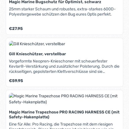
Magic Marine Bugschutz für Optimist, schwarz
Schlagwerkzeug, ergonomischer Griff aus G10-
Verbundwerkstoff, sehr rutschfest auch in nassem Zustand,
25mm starker Schaum und robustes, extra-starkes 600D-
verschraubte Schalen, solide Verarbeitung, Lieferung incl.
Polyestergewebe schützen den Bug eures Optis perfekt.
hochwertiger Nylon-Tasche mit Befestigungsschlaufe.
Regulärer Preis:
€27.95
Gill Knieschützer, verstellbar
Vorgeformte Neopren-Knieschoner mit scheuerfester
Kevlar®-Verstärkung und zusätzlicher Polsterung. Durch die
rückseitigen, gepolsterten Klettverschlüsse sind sie
individuell einstellbar.
Regulärer Preis:
€59.95
Magic Marine Trapezhose PRO RACING HARNESS CE (mit
Safety-Hakenplatte)
Eine für Alle: Pro Racing, die Trapezhose mit dem riesigen