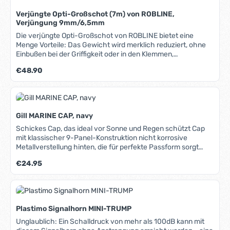
Verjüngte Opti-Großschot (7m) von ROBLINE,
Verjüngung 9mm/6,5mm
Die verjüngte Opti-Großschot von ROBLINE bietet eine
Menge Vorteile: Das Gewicht wird merklich reduziert, ohne
Einbußen bei der Griffigkeit oder in den Klemmen,
Minimierung der Reibung in den Blöcken, dadurch leichterer
Regulärer Preis:
€48.90
Lauf und weniger Krafteinsatz, Möglichkeit, kleinere und
leichtere Blöcke zu verwenden, erheblich besseres Handling
und weniger Leinen-Chaos im Boot, insgesamt eine
merkliche Leistungssteigerung des Bootes. Die verjüngten
Leinen von ROBLINE bestehen grundsätzlich aus
Gill MARINE CAP, navy
hochwertigen Materialien und haben die gleichen
hervorragenden Eigenschaften wie geringe Dehnung, hohe
Schickes Cap, das ideal vor Sonne und Regen schützt Cap
Abriebfestigkeit und lange Lebensdauer wie das gesamte
mit klassischer 9-Panel-Konstruktion nicht korrosive
ROBLINE-Tauwerk. Die Verjüngung wird bereits bei der
Metallverstellung hinten, die für perfekte Passform sorgt
Herstellung maschinell durchgeführt. Sie sparen eine Menge
einfacher Schutz vor Sonne und Regen ideal für jede
Regulärer Preis:
€24.95
Arbeit und erhalten ein perfektes Produkt: Durch den
Aktivität auf oder am Wasser
fließenden Übergang kein Stoppen in den Blöcken und keine
mögliche Sollbruchstelle, wie sie häufig bei nachträglichen
Verjüngungen entsteht. In unserem Blog können Sie
weiteres Hintergrundwissen über Materialien, Herstellung
Plastimo Signalhorn MINI-TRUMP
und Pflege von Tauwerk erhalten.
Unglaublich: Ein Schalldruck von mehr als 100dB kann mit