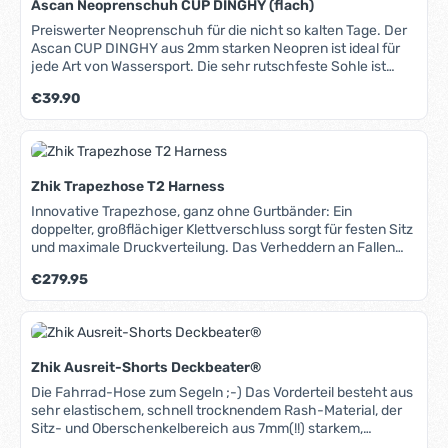
Ascan Neoprenschuh CUP DINGHY (flach)
Schnellklemmen, geeignet für Süß- und Salzwasser.
Leistungsdaten Modell
Preiswerter Neoprenschuh für die nicht so kalten Tage. Der
TM66:SchaltstufeStromaufnahmeLeistungSchub112 A> 140
Ascan CUP DINGHY aus 2mm starken Neopren ist ideal für
Watt6,8 kp216 A190 Watt9,1 kp320 A240 Watt10,9 kp432
jede Art von Wassersport. Die sehr rutschfeste Sohle ist
A380 Watt17,7 kp555 A660 Watt30,0 kp
seitlich und an der Ferse weit herumgezogen und sorgt für
Regulärer Preis:
€39.90
sicheren Stand auch auf nassen Oberflächen. Durch den
Klettverschluss am Spann sitzt der Schuh sicher am Fuß.
Der Vorderfuß verfügt über eine Gummibeschichtung,
sodass das Neopren nicht durch Ausreitgurte oder
Fußschlaufen aufgescheuert werden kann. Dieser Schuh ist
Zhik Trapezhose T2 Harness
ideal auch zum Kanufahren, Surfen, Standup-Paddeln u.v.m.
Innovative Trapezhose, ganz ohne Gurtbänder: Ein
doppelter, großflächiger Klettverschluss sorgt für festen Sitz
und maximale Druckverteilung. Das Verheddern an Fallen
oder Schoten ist ausgeschlossen. • Bequemer
Regulärer Preis:
€279.95
"Windelschnitt" mit dehnbarer Neopren-Polsterung, dadurch
sehr komfortabel in jeder Position, • Brustgurt mit
praktischem Klickverschluss, • breite, gepolsterte
Schultergurte, • individuell einstellbares, großes
Rückenpolster, • anatomisch vorgeformter Sitzbereich mit
Zhik Ausreit-Shorts Deckbeater®
Kevlar®-Verstärkungen, • fest eingearbeitete, breite
Hakenplatte für flächige Lastverteilung, • sehr einfach und
Die Fahrrad-Hose zum Segeln ;-) Das Vorderteil besteht aus
schnell an- und ausziehbar. Die T2 Harness ist zur Zeit
sehr elastischem, schnell trocknendem Rash-Material, der
wahrscheinlich eine der bequemsten Trapezhosen am
Sitz- und Oberschenkelbereich aus 7mm(!!) starkem,
Markt.
ergonomisch geformtem und atmungsaktivem Spezial-