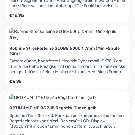
diesem Signalhorn ohne Anstrengung erreicht werden - eine
Lautstärke wie bei einer Autohupe! Die Funktionsweise ist
dabei sehr simpel und robust: Eine Plastikmembrane wird
Regulärer Preis:
€16.95
einfach in Schwingung versetzt. Sollte diese einmal defekt
sein, kann sie durch jede dünne Plastikfolie ersetzt werden.
Die Mini-Trump ist unverwüstlich, handlich, schwimmfähig
und dabei auch noch ausgesprochen günstig.
Robline Streckerleine GLOBE 5000 1,7mm (Mini-Spule
10m)
Extrem dünne, hochfeste Leine mit Dyneema®-SK75-Kern.
Durch die hohe Festigkeit ist sie besonders für Trimmzwecke
geeignet. 10m auf einer Minispule. In unserem Blog können
Sie weiteres Hintergrundwissen über Materialien, Herstellung
Regulärer Preis:
€6.95
und Pflege von Tauwerk erhalten.
OPTIMUM TIME OS 315 Regatta-Timer, gelb
Optimum Time Series 3: Funktion pur, kompromisslos für den
Regattaeinsatz konzipiert. Das große LCD-Display
(38x20mm) mit den 16mm hohen Ziffern ist auch unter
widrigsten Bedingungen klar abzulesen. Die Knöpfe befinden