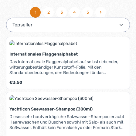
1
2
3
4
5
Seite
Seite
Seite
Seite
Seite
Internationales Flaggenalphabet
Das Internationale Flaggenalphabet auf selbstklebender,
witterungsbeständiger Kunststoff-Folie. Mit den
Standardbedeutungen, den Bedeutungen für das
Regattasegeln sowie den akustischen Signalen.
Regulärer Preis:
€3.50
Yachticon Seewasser-Shampoo (300ml)
Dieses sehr hautverträgliche Salzwasser-Shampoo erlaubt
Haarewaschen und Duschen sowohl mit Salz- als auch mit
Süßwasser. Enthält kein Formaldehyd oder Formalin Stark
konzentriert, sparsam im Verbrauch Sehr hautfreundlich