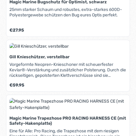
Magic Marine Bugschutz für Optimist, schwarz
25mm starker Schaum und robustes, extra-starkes 600D-
Polyestergewebe schützen den Bug eures Optis perfekt.
Regulärer Preis:
€27.95
Gill Knieschützer, verstellbar
Vorgeformte Neopren-Knieschoner mit scheuerfester
Kevlar®-Verstärkung und zusätzlicher Polsterung. Durch die
rückseitigen, gepolsterten Klettverschlüsse sind sie
individuell einstellbar.
Regulärer Preis:
€59.95
Magic Marine Trapezhose PRO RACING HARNESS CE (mit
Safety-Hakenplatte)
Eine für Alle: Pro Racing, die Trapezhose mit dem riesigen