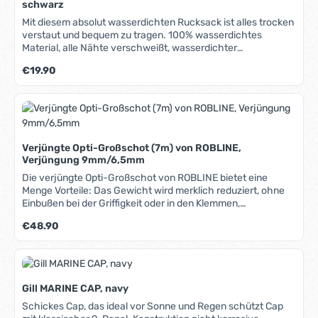
schwarz
Mit diesem absolut wasserdichten Rucksack ist alles trocken
verstaut und bequem zu tragen. 100% wasserdichtes
Material, alle Nähte verschweißt, wasserdichter
Rollverschluss mit Click-System, abnehmbarer Schultergurt,
Regulärer Preis:
€19.90
halb-transparenter netz-verstärkter Einsatz, erleichtert das
Finden von Inhaltsteilen, flacher Boden, dadurch auf engem
Raum stapelbar.
Verjüngte Opti-Großschot (7m) von ROBLINE,
Verjüngung 9mm/6,5mm
Die verjüngte Opti-Großschot von ROBLINE bietet eine
Menge Vorteile: Das Gewicht wird merklich reduziert, ohne
Einbußen bei der Griffigkeit oder in den Klemmen,
Minimierung der Reibung in den Blöcken, dadurch leichterer
Regulärer Preis:
€48.90
Lauf und weniger Krafteinsatz, Möglichkeit, kleinere und
leichtere Blöcke zu verwenden, erheblich besseres Handling
und weniger Leinen-Chaos im Boot, insgesamt eine
merkliche Leistungssteigerung des Bootes. Die verjüngten
Leinen von ROBLINE bestehen grundsätzlich aus
Gill MARINE CAP, navy
hochwertigen Materialien und haben die gleichen
hervorragenden Eigenschaften wie geringe Dehnung, hohe
Schickes Cap, das ideal vor Sonne und Regen schützt Cap