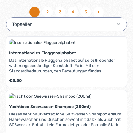
1
2
3
4
5
Seite
Seite
Seite
Seite
Seite
Internationales Flaggenalphabet
Das Internationale Flaggenalphabet auf selbstklebender,
witterungsbeständiger Kunststoff-Folie. Mit den
Standardbedeutungen, den Bedeutungen für das
Regattasegeln sowie den akustischen Signalen.
Regulärer Preis:
€3.50
Yachticon Seewasser-Shampoo (300ml)
Dieses sehr hautverträgliche Salzwasser-Shampoo erlaubt
Haarewaschen und Duschen sowohl mit Salz- als auch mit
Süßwasser. Enthält kein Formaldehyd oder Formalin Stark
konzentriert, sparsam im Verbrauch Sehr hautfreundlich