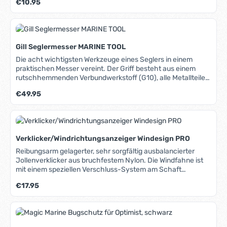
Regulärer Preis:
€10.95
durch pH-Wert 5,5 Mit 7 Kräuterextrakten Selbstverständlich
umweltfreundlich und biologisch abbaubar Ideal für alle
Wassersportler.
Gill Seglermesser MARINE TOOL
Die acht wichtigsten Werkzeuge eines Seglers in einem
praktischen Messer vereint. Der Griff besteht aus einem
rutschhemmenden Verbundwerkstoff (G10), alle Metallteile
aus rostfreiem 420er Stahl mit Titanbeschichtung. Mit einer
Regulärer Preis:
€49.95
Hand zu öffnen, Klinge feststellbar, um versehentliches
Zusammenklappen zu verhindern, abgerundete
Sägezahnklinge, schneidet mühelos Tauwerk,
Schäkelöffner, Marlspieker, Gurtschneider, Maulschlüssel
8mm, Schraubendreher, Flaschenöffner, integriertes
Verklicker/Windrichtungsanzeiger Windesign PRO
Schlagwerkzeug, ergonomischer Griff aus G10-
Verbundwerkstoff, sehr rutschfest auch in nassem Zustand,
Reibungsarm gelagerter, sehr sorgfältig ausbalancierter
verschraubte Schalen, solide Verarbeitung, Lieferung incl.
Jollenverklicker aus bruchfestem Nylon. Die Windfahne ist
hochwertiger Nylon-Tasche mit Befestigungsschlaufe.
mit einem speziellen Verschluss-System am Schaft
befestigt und so vor Verlust gesichert. Der Schaft aus
Regulärer Preis:
€17.95
Aluminium hat einen Durchmesser von 5mm und passt auf
die meisten Top-Pins.Eine zusätzlich erhältliche Halterung
(siehe unten "Dazu passende Produkte") ermöglicht die
seitliche Mastmontage.