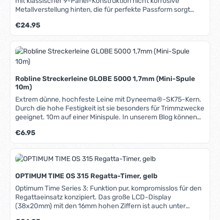
Abriebfestigkeit und lange Lebensdauer wie das gesamte
mit klassischer 9-Panel-Konstruktion nicht korrosive
ROBLINE-Tauwerk. Die Verjüngung wird bereits bei der
Metallverstellung hinten, die für perfekte Passform sorgt
Herstellung maschinell durchgeführt. Sie sparen eine Menge
einfacher Schutz vor Sonne und Regen ideal für jede
Regulärer Preis:
€24.95
Arbeit und erhalten ein perfektes Produkt: Durch den
Aktivität auf oder am Wasser
fließenden Übergang kein Stoppen in den Blöcken und keine
mögliche Sollbruchstelle, wie sie häufig bei nachträglichen
Verjüngungen entsteht. In unserem Blog können Sie
weiteres Hintergrundwissen über Materialien, Herstellung
und Pflege von Tauwerk erhalten.
Robline Streckerleine GLOBE 5000 1,7mm (Mini-Spule
10m)
Extrem dünne, hochfeste Leine mit Dyneema®-SK75-Kern.
Durch die hohe Festigkeit ist sie besonders für Trimmzwecke
geeignet. 10m auf einer Minispule. In unserem Blog können
Sie weiteres Hintergrundwissen über Materialien, Herstellung
Regulärer Preis:
€6.95
und Pflege von Tauwerk erhalten.
OPTIMUM TIME OS 315 Regatta-Timer, gelb
Optimum Time Series 3: Funktion pur, kompromisslos für den
Regattaeinsatz konzipiert. Das große LCD-Display
(38x20mm) mit den 16mm hohen Ziffern ist auch unter
widrigsten Bedingungen klar abzulesen. Die Knöpfe befinden