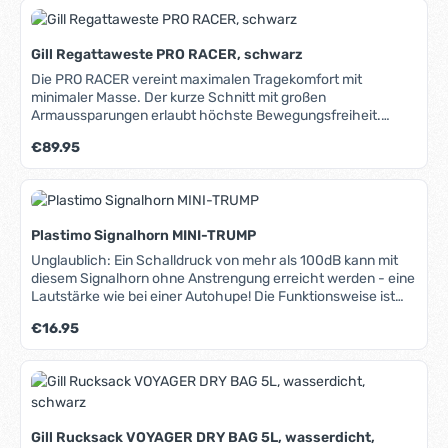
eines Falles das Wochenende oder gar der Urlaub gerettet
Bewegungsfreiheit durch optimierten Schnitt und flachen
(s.u. "Dazu passende Produkte").
Kragen.
Gill Regattaweste PRO RACER, schwarz
Die PRO RACER vereint maximalen Tragekomfort mit
minimaler Masse. Der kurze Schnitt mit großen
Armaussparungen erlaubt höchste Bewegungsfreiheit.
Durch die Schnallen an der Seite und an den mit Neopren
Regulärer Preis:
€89.95
gepolsterten Schultergurten kann Sie optimal an den Körper
angepasst werden. Der Reißverschluss ist seitlich
angebracht, dadurch ist Platz für eine große Fronttasche
(mit Wasserablauf). An dem integrierten D-Ring lässt sich
z.B. Seglermesser oder Schäkelöffner sicher befestigen.
Plastimo Signalhorn MINI-TRUMP
Reflektierende Paspeln im Rückenbereich. Solide und
langlebige Verarbeitung. Eng geschnitten mit sehr guter
Unglaublich: Ein Schalldruck von mehr als 100dB kann mit
Passform, hohe Bewegungsfreiheit, sehr leicht, geringes
diesem Signalhorn ohne Anstrengung erreicht werden - eine
Volumen, Seitenreißverschluss mit Sicherung, einfache
Lautstärke wie bei einer Autohupe! Die Funktionsweise ist
Weitenverstellung, komfortable Schultergurte ,mit
dabei sehr simpel und robust: Eine Plastikmembrane wird
Regulärer Preis:
€16.95
Neoprenpolsterung, Fronttasche mit integriertem D-Ring.
einfach in Schwingung versetzt. Sollte diese einmal defekt
sein, kann sie durch jede dünne Plastikfolie ersetzt werden.
Die Mini-Trump ist unverwüstlich, handlich, schwimmfähig
und dabei auch noch ausgesprochen günstig.
Gill Rucksack VOYAGER DRY BAG 5L, wasserdicht,