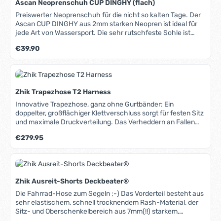
Ascan Neoprenschuh CUP DINGHY (flach)
Schnellklemmen, geeignet für Süß- und Salzwasser.
Leistungsdaten Modell
Preiswerter Neoprenschuh für die nicht so kalten Tage. Der
TM66:SchaltstufeStromaufnahmeLeistungSchub112 A> 140
Ascan CUP DINGHY aus 2mm starken Neopren ist ideal für
Watt6,8 kp216 A190 Watt9,1 kp320 A240 Watt10,9 kp432
jede Art von Wassersport. Die sehr rutschfeste Sohle ist
A380 Watt17,7 kp555 A660 Watt30,0 kp
seitlich und an der Ferse weit herumgezogen und sorgt für
Regulärer Preis:
€39.90
sicheren Stand auch auf nassen Oberflächen. Durch den
Klettverschluss am Spann sitzt der Schuh sicher am Fuß.
Der Vorderfuß verfügt über eine Gummibeschichtung,
sodass das Neopren nicht durch Ausreitgurte oder
Fußschlaufen aufgescheuert werden kann. Dieser Schuh ist
Zhik Trapezhose T2 Harness
ideal auch zum Kanufahren, Surfen, Standup-Paddeln u.v.m.
Innovative Trapezhose, ganz ohne Gurtbänder: Ein
doppelter, großflächiger Klettverschluss sorgt für festen Sitz
und maximale Druckverteilung. Das Verheddern an Fallen
oder Schoten ist ausgeschlossen. • Bequemer
Regulärer Preis:
€279.95
"Windelschnitt" mit dehnbarer Neopren-Polsterung, dadurch
sehr komfortabel in jeder Position, • Brustgurt mit
praktischem Klickverschluss, • breite, gepolsterte
Schultergurte, • individuell einstellbares, großes
Rückenpolster, • anatomisch vorgeformter Sitzbereich mit
Zhik Ausreit-Shorts Deckbeater®
Kevlar®-Verstärkungen, • fest eingearbeitete, breite
Hakenplatte für flächige Lastverteilung, • sehr einfach und
Die Fahrrad-Hose zum Segeln ;-) Das Vorderteil besteht aus
schnell an- und ausziehbar. Die T2 Harness ist zur Zeit
sehr elastischem, schnell trocknendem Rash-Material, der
wahrscheinlich eine der bequemsten Trapezhosen am
Sitz- und Oberschenkelbereich aus 7mm(!!) starkem,
Markt.
ergonomisch geformtem und atmungsaktivem Spezial-