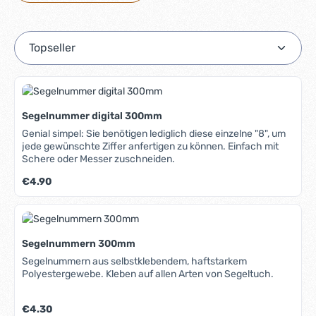
Segelnummer digital 300mm
Genial simpel: Sie benötigen lediglich diese einzelne "8", um
jede gewünschte Ziffer anfertigen zu können. Einfach mit
Schere oder Messer zuschneiden.
Regulärer Preis:
€4.90
Segelnummern 300mm
Segelnummern aus selbstklebendem, haftstarkem
Polyestergewebe. Kleben auf allen Arten von Segeltuch.
Regulärer Preis:
€4.30