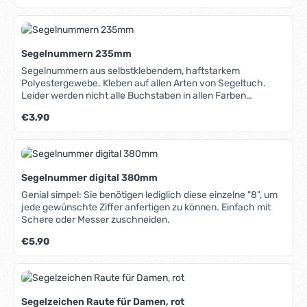
Segelnummern 235mm
Segelnummern aus selbstklebendem, haftstarkem
Polyestergewebe. Kleben auf allen Arten von Segeltuch.
Leider werden nicht alle Buchstaben in allen Farben
hergestellt. Die lieferbaren Farben/Buchstaben finden Sie in
Regulärer Preis:
€3.90
dem Auswahlfenster.
Segelnummer digital 380mm
Genial simpel: Sie benötigen lediglich diese einzelne "8", um
jede gewünschte Ziffer anfertigen zu können. Einfach mit
Schere oder Messer zuschneiden.
Regulärer Preis:
€5.90
Segelzeichen Raute für Damen, rot