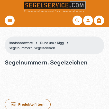
Zum Hauptinhalt springen
Waren
Bootshardware
Rund um's Rigg
Segelnummern, Segelzeichen
Segelnummern, Segelzeichen
Produkte filtern