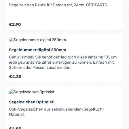
Segelzeichen Raute für Damen rot, 24cm, OPTIPARTS
Regulärer Preis:
€2.90
Segelnummer digital 250mm
Genial simpel: Sie benötigen lediglich diese einzelne "8", um
jede gewünschte Ziffer anfertigen zu können. Einfach mit
Schere oder Messer zuschneiden.
Regulärer Preis:
€4.30
Segelzeichen Optimist
Opti-Segelzeichen aus selbstklebendem Segeltuch-
Material.
Regulärer Preis:
€4.95