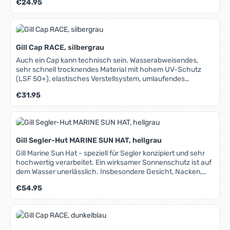
Regulärer Preis:
€24.95
Aktivität auf oder am Wasser
Gill Cap RACE, silbergrau
Auch ein Cap kann technisch sein. Wasserabweisendes,
sehr schnell trocknendes Material mit hohem UV-Schutz
(LSF 50+), elastisches Verstellsystem, umlaufendes
weiches Innenband, dunkle Schirmunterseite, die
Regulärer Preis:
€31.95
Reflektionen reduziert und UV-Strahlung absorbiert, sehr
aufwändiger, flacher Schnitt mit guter Paßform, serienmäßig
mit Sicherungsclip (Capholder).
Gill Segler-Hut MARINE SUN HAT, hellgrau
Gill Marine Sun Hat - speziell für Segler konzipiert und sehr
hochwertig verarbeitet. Ein wirksamer Sonnenschutz ist auf
dem Wasser unerlässlich. Insbesondere Gesicht, Nacken,
Ohren und (je nach Haarwuchs ;-) auch die Kopfoberfläche
Regulärer Preis:
€54.95
sind gefährdet. Der eigens für den Einsatz beim Segeln
entwickelte Marine Sun Hat schützt durch seine breite
Krempe und einen starken UV-Schutz (50+) alle Kopfpartien.
Die helle Farbe verhindert ein zu starkes Aufheizen. Da das
Gewebe wasserabweisend und sehr schnell trocknend ist,