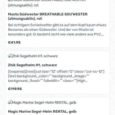
Musto Südwester BREATHABLE SOU'WESTER
(atmungsaktiv), rot
Bei richtigem Schietwetter gibt es auf dem Kopf kaum etwas
Besseres als einen Südwester. Und der von Musto ist
besonders gut: Er besteht nicht wie viele andere aus PVC,
sondern aus atmungsaktivem Gewebe. Selbstverständlich
Regulärer Preis:
€41.95
ist er dennoch 100% wasserdicht, sogar die Nähte sind
getaped. Die äußere DWR-Beschichtung (Durable Water
Repellent) lässt Wasser abperlen, sodass sich das Gewebe
gar nicht erst vollsaugen kann. Dadurch wird der Südwester
nicht schwerer und die Atmungsaktivität bleibt erhalten. Ein
Zhik Segelhelm H1, schwarz
umlaufendes inneres Kopfband sorgt für komfortablen Sitz,
die seitlichen Klappen für warme Ohren. Und damit das gute
[{veparse}][row][col size="12" offset="0" class="col-xs-12"]
Stück nicht wegfliegen kann, gibt es ein einstellbares
[text background_color="" background_image=""
Kinnband.
background_fixed="" fullwidth="" class=""]High
Performance Segel-Helm der Extraklasse. Waren Helme
Regulärer Preis:
€119.95
beim Segeln früher eher die Ausnahme, so sind sie aufgrund
immer schnelleren und leistungsfähigeren Skiffs, Cats und
foilenden Booten eine äußerst sinnvolle Ergänzung der
persönlichen Schutzausrüstung. Der Zhik H1 setzt hier neue
Maßstäbe: Er ist speziell zum Segeln entwickelt (funktioniert
Magic Marine Segel-Helm RENTAL, gelb
aber natürlich auch beim Kiten, Jetski-Fahren etc.). Durch