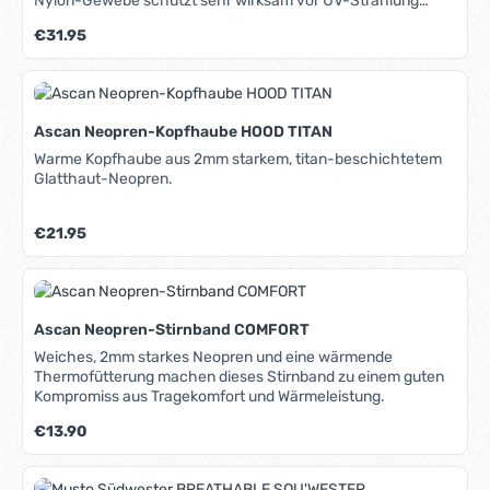
Nylon-Gewebe schützt sehr wirksam vor UV-Strahlung
(UV50+). Und wenn es darunter doch einmal zu heiß werden
Regulärer Preis:
€31.95
sollte, nimmt ein innen umlaufendes Band aus weichem
Gewebe die Feuchtigkeit wie ein Stirnband auf. Die
Verstellung erfolgt stufenlos mittels eines verdeckten
Velcro-Verschlusses. Die Unterseite des Schirms ist
dunkelgrau, um UV-Reflektionen und Blendung zu
Ascan Neopren-Kopfhaube HOOD TITAN
vermeiden. Und damit sich das gute Stück auch bei mehr
Wind nicht in Richtung Wasseroberfläche verabschiedet, ist
Warme Kopfhaube aus 2mm starkem, titan-beschichtetem
ein Sicherungsband mit Clip direkt integriert.
Glatthaut-Neopren.
Regulärer Preis:
€21.95
Ascan Neopren-Stirnband COMFORT
Weiches, 2mm starkes Neopren und eine wärmende
Thermofütterung machen dieses Stirnband zu einem guten
Kompromiss aus Tragekomfort und Wärmeleistung.
Regulärer Preis:
€13.90