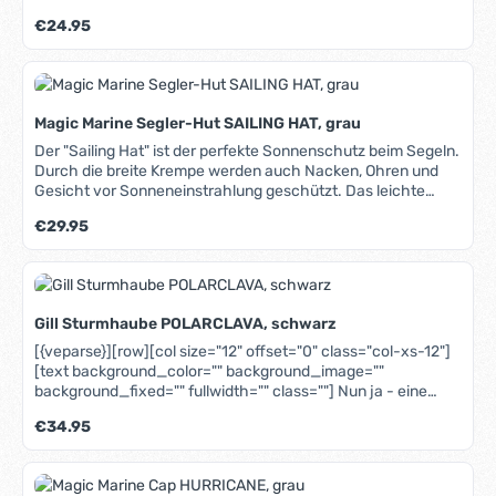
einfacher Schutz vor Sonne und Regen ideal für jede
Regulärer Preis:
€24.95
Aktivität auf oder am Wasser
Magic Marine Segler-Hut SAILING HAT, grau
Der "Sailing Hat" ist der perfekte Sonnenschutz beim Segeln.
Durch die breite Krempe werden auch Nacken, Ohren und
Gesicht vor Sonneneinstrahlung geschützt. Das leichte
Polyester-Gewebe ist atmungsaktiv und trocknet sehr
Regulärer Preis:
€29.95
schnell. Eine Kordel mit Schnelleinstellung verhindert das
Über-Bord-Gehen auch bei stärkerem Wind.
Gill Sturmhaube POLARCLAVA, schwarz
[{veparse}][row][col size="12" offset="0" class="col-xs-12"]
[text background_color="" background_image=""
background_fixed="" fullwidth="" class=""] Nun ja - eine
Bank, eine Tankstelle oder einen Supermarkt sollten Sie
Regulärer Preis:
€34.95
damit vielleicht nicht betreten. Aber gegen Kälte, Wind und
Gischt auf dem Boot gibt es kaum etwas Besseres: Die Gill
POLARCLAVA Sturmhaube besteht aus weichem 4-Wege-
Stretch-Fleece, welches innen mit einer flauschigen