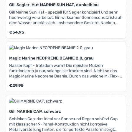
Gill Segler-Hut MARINE SUN HAT, dunkelblau
Gill Marine Sun Hat - speziell für Segler konzipiert und sehr
hochwertig verarbeitet. Ein wirksamer Sonnenschutz ist auf
dem Wasser unerlässlich. Insbesondere Gesicht, Nacken,
Ohren und (je nach Haarwuchs ;-) auch die Kopfoberfläche
Regulärer Preis:
€54.95
sind gefährdet. Der eigens für den Einsatz beim Segeln
entwickelte Marine Sun Hat schützt durch seine breite
Krempe und einen starken UV-Schutz (50+) alle Kopfpartien.
Die helle Farbe verhindert ein zu starkes Aufheizen. Da das
Gewebe wasserabweisend und sehr schnell trocknend ist,
Magic Marine NEOPRENE BEANIE 2.0, grau
kann er aber auch bei schlechterem Wetter getragen
werden und ist deshalb sehr vielfältig einsetzbar. Ein
Nasser Kopf - trotzdem warm! Die meisten Mützen
umlaufendes, verstellbares Kordelband ermöglicht eine
funktionieren ja nur, solange sie trocken sind. Nicht so das
individuelle Einstellung auf die jeweilige Kopfgröße und sorgt
Magic Marine Neoprene Beanie. Durch das weiche M-Flex-
für festen Sitz, ein verstellbares Kinnband (abnehmbar)
Neopren wärmt sie auch im nassen Zustand. So ist diese
Regulärer Preis:
€29.95
schützt vor Verlust. Das innere Stirnband hat eine
Mütze unter allen Bedingungen die optimale Kopfbedeckung.
angerauhte, "flauschige" Oberfläche: Bei warmem Wetter
2mm M-Flex-Neopren, kaschiert, vorgeformter Schnitt,
nimmt es Feuchtigkeit auf, bei kälterem Wetter hat es eine
flache Flatlock-Nähte, fester Sitz dank elastischem
leicht wärmende Wirkung.
Tunnelzug.
Gill MARINE CAP, schwarz
Schickes Cap, das ideal vor Sonne und Regen schützt Cap
mit klassischer 9-Panel-Konstruktion nicht korrosive
Metallverstellung hinten, die für perfekte Passform sorgt