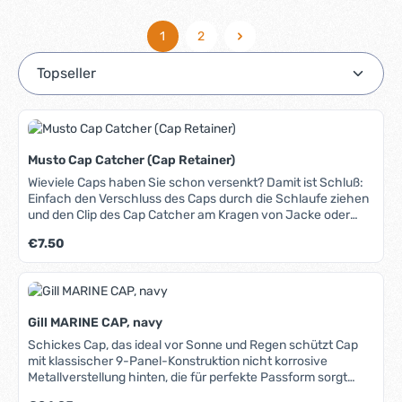
1
2
Seite
Seite
Musto Cap Catcher (Cap Retainer)
Wieviele Caps haben Sie schon versenkt? Damit ist Schluß:
Einfach den Verschluss des Caps durch die Schlaufe ziehen
und den Clip des Cap Catcher am Kragen von Jacke oder
Shirt befestigen - das Cap sitzt sicher und fest, bei jedem
Regulärer Preis:
€7.50
Wind. Der Clip besteht aus seewasserbeständigem Metall.
Gill MARINE CAP, navy
Schickes Cap, das ideal vor Sonne und Regen schützt Cap
mit klassischer 9-Panel-Konstruktion nicht korrosive
Metallverstellung hinten, die für perfekte Passform sorgt
einfacher Schutz vor Sonne und Regen ideal für jede