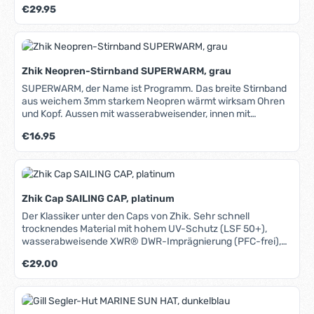
Regulärer Preis:
€29.95
Gewebe so behandelt, dass es vor dem Ausbleichen durch
UV-Einwirkung geschützt ist. Zusätzlich hat es eine DWR*-
Beschichtung, die Wasser abperlen lässt und ein schnelles
Trocknen unterstützt. Die Weite ist individuell stufenlos
einstellbar. Lieferung incl. Sicherungsclip (gegen
Zhik Neopren-Stirnband SUPERWARM, grau
"Wegfliegen"). *DWR: Durable Water Repellent = Dauerhaft
wasserabweisende Beschichtung.
SUPERWARM, der Name ist Programm. Das breite Stirnband
aus weichem 3mm starkem Neopren wärmt wirksam Ohren
und Kopf. Aussen mit wasserabweisender, innen mit
wärmereflektierender Beschichtung. Der anatomische
Regulärer Preis:
€16.95
Schnitt sorgt für einen bequemen Sitz. Durch die
Perforierungen im Ohrbereich ist das Hören nicht
beeinträchtigt.
Zhik Cap SAILING CAP, platinum
Der Klassiker unter den Caps von Zhik. Sehr schnell
trocknendes Material mit hohem UV-Schutz (LSF 50+),
wasserabweisende XWR® DWR-Imprägnierung (PFC-frei),
moderner 6-Panel-Schnitt, stufenlos einstellbar per Klett,
Regulärer Preis:
€29.00
umlaufendes weiches Schweißband für maximalen Komfort,
gesticktes Logo, lasergeschnittene Belüftungslöcher, auch
unter einem Helm zum Schutz vor Blendung zu tragen.