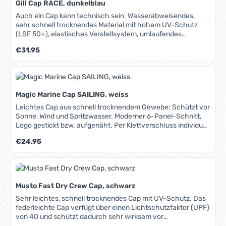
Gill Cap RACE, dunkelblau
kann er aber auch bei schlechterem Wetter getragen
werden und ist deshalb sehr vielfältig einsetzbar. Ein
Auch ein Cap kann technisch sein. Wasserabweisendes,
umlaufendes, verstellbares Kordelband ermöglicht eine
sehr schnell trocknendes Material mit hohem UV-Schutz
individuelle Einstellung auf die jeweilige Kopfgröße und sorgt
(LSF 50+), elastisches Verstellsystem, umlaufendes
für festen Sitz, ein verstellbares Kinnband (abnehmbar)
weiches Innenband, dunkle Schirmunterseite, die
Regulärer Preis:
€31.95
schützt vor Verlust. Das innere Stirnband hat eine
Reflektionen reduziert und UV-Strahlung absorbiert, sehr
angerauhte, "flauschige" Oberfläche: Bei warmem Wetter
aufwändiger, flacher Schnitt mit guter Paßform, serienmäßig
nimmt es Feuchtigkeit auf, bei kälterem Wetter hat es eine
mit Sicherungsclip (Capholder).
leicht wärmende Wirkung.
Magic Marine Cap SAILING, weiss
Leichtes Cap aus schnell trocknendem Gewebe: Schützt vor
Sonne, Wind und Spritzwasser. Moderner 6-Panel-Schnitt,
Logo gestickt bzw. aufgenäht. Per Klettverschluss individuell
einstellbar.
Regulärer Preis:
€24.95
Musto Fast Dry Crew Cap, schwarz
Sehr leichtes, schnell trocknendes Cap mit UV-Schutz. Das
federleichte Cap verfügt über einen Lichtschutzfaktor (UPF)
von 40 und schützt dadurch sehr wirksam vor
Sonnenbrand. Und damit es das auch lange tut, ist das