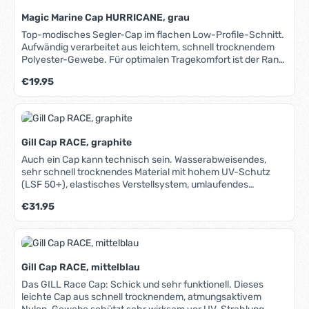
Waffelstruktur versehen ist, das selbst in feuchtem Zustand
Magic Marine Cap HURRICANE, grau
noch wärmt. Durch den anatomischen Schnitt lässt sich
einfach nach hinten ziehen und fungiert dann als Schal. Und
Top-modisches Segler-Cap im flachen Low-Profile-Schnitt.
da das Material nur wenig aufträgt und eine außen glatt
Aufwändig verarbeitet aus leichtem, schnell trocknendem
gewebte Oberfläche hat, kann die Polarclava auch
Polyester-Gewebe. Für optimalen Tragekomfort ist der Rand
problemlos unter der Kapuze einer Segeljacke oder unter
auf der Innenseite mit einem weichem Frottee-Band
Regulärer Preis:
€19.95
einem Helm getragen werden.[/text][/col][/row]
ausgestattet. Das serienmäßige Cap Leash kann an der
[{/veparse}]
Bekleidung befestigt werden und sichert das Cap gegen
Über-Bord-Gehen. Größe stufenlos per Velcro-Band
einstellbar.
Gill Cap RACE, graphite
Auch ein Cap kann technisch sein. Wasserabweisendes,
sehr schnell trocknendes Material mit hohem UV-Schutz
(LSF 50+), elastisches Verstellsystem, umlaufendes
weiches Innenband, dunkle Schirmunterseite, die
Regulärer Preis:
€31.95
Reflektionen reduziert und UV-Strahlung absorbiert, sehr
aufwändiger, flacher Schnitt mit guter Paßform, serienmäßig
mit Sicherungsclip (Capholder).
Gill Cap RACE, mittelblau
Das GILL Race Cap: Schick und sehr funktionell. Dieses
leichte Cap aus schnell trocknendem, atmungsaktivem