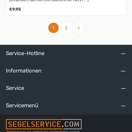
Regulärer Preis:
€9.95
1
2
Seite
Seite
Service-Hotline
Informationen
Service
Servicemenü