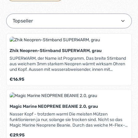
Zhik Neopren-Stirnband SUPERWARM, grau
SUPERWARM, der Name ist Programm. Das breite Stirnband
aus weichem 3mm starkem Neopren wärmt wirksam Ohren
und Kopf. Aussen mit wasserabweisender, innen mit
wärmereflektierender Beschichtung. Der anatomische
Regulärer Preis:
€16.95
Schnitt sorgt für einen bequemen Sitz. Durch die
Perforierungen im Ohrbereich ist das Hören nicht
beeinträchtigt.
Magic Marine NEOPRENE BEANIE 2.0, grau
Nasser Kopf - trotzdem warm! Die meisten Mützen
funktionieren ja nur, solange sie trocken sind. Nicht so das
Magic Marine Neoprene Beanie. Durch das weiche M-Flex-
Neopren wärmt sie auch im nassen Zustand. So ist diese
Regulärer Preis:
€29.95
Mütze unter allen Bedingungen die optimale Kopfbedeckung.