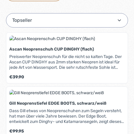
Ascan Neoprenschuh CUP DINGHY (flach)
Preiswerter Neoprenschuh für die nicht so kalten Tage. Der
Ascan CUP DINGHY aus 2mm starken Neopren ist ideal für
jede Art von Wassersport. Die sehr rutschfeste Sohle ist
seitlich und an der Ferse weit herumgezogen und sorgt für
Regulärer Preis:
€39.90
sicheren Stand auch auf nassen Oberflächen. Durch den
Klettverschluss am Spann sitzt der Schuh sicher am Fuß.
Der Vorderfuß verfügt über eine Gummibeschichtung,
sodass das Neopren nicht durch Ausreitgurte oder
Fußschlaufen aufgescheuert werden kann. Dieser Schuh ist
Gill Neoprenstiefel EDGE BOOTS, schwarz/weiß
ideal auch zum Kanufahren, Surfen, Standup-Paddeln u.v.m.
Dass Gill etwas von Neoprenschuhen zum Segeln versteht,
hat man über viele Jahre bewiesen. Der Edge Boot,
entwickelt zum Dinghy- und Katamaransegeln, zeigt dieses
erneut: Die sehr rutschfeste Sohle gibt dem Fuß seitlichen
Regulärer Preis:
€99.95
Halt und hat auch Grip, wenn man schräg steht. Gleichzeitig