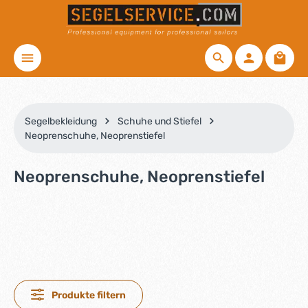
Zum Hauptinhalt springen
Waren
Segelbekleidung
Schuhe und Stiefel
Neoprenschuhe, Neoprenstiefel
Neoprenschuhe, Neoprenstiefel
Produkte filtern