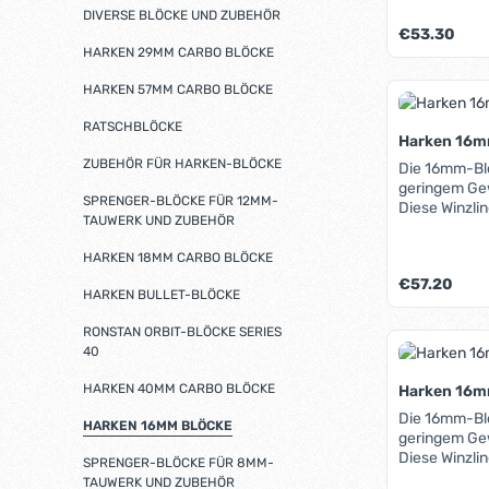
DIVERSE BLÖCKE UND ZUBEHÖR
bei Blöcken 
Regulärer Pre
€53.30
Wangen beste
HARKEN 29MM CARBO BLÖCKE
innere Lauffl
Die Harken 
HARKEN 57MM CARBO BLÖCKE
Produk
besonders fü
Jollen und C
RATSCHBLÖCKE
Decksaussch
Harken 16m
Bohrungsabs
ZUBEHÖR FÜR HARKEN-BLÖCKE
Die 16mm-Bl
geringem Ge
SPRENGER-BLÖCKE FÜR 12MM-
Diese Winzli
TAUWERK UND ZUBEHÖR
Lager aus Ed
318kg sicher
HARKEN 18MM CARBO BLÖCKE
bei Blöcken 
Regulärer Pre
€57.20
Wangen beste
HARKEN BULLET-BLÖCKE
innere Lauffl
Die Harken 
RONSTAN ORBIT-BLÖCKE SERIES
Produk
besonders fü
40
Jollen und 
HARKEN 40MM CARBO BLÖCKE
Harken 16m
Die 16mm-Bl
HARKEN 16MM BLÖCKE
geringem Ge
Diese Winzli
SPRENGER-BLÖCKE FÜR 8MM-
Lager aus Ed
TAUWERK UND ZUBEHÖR