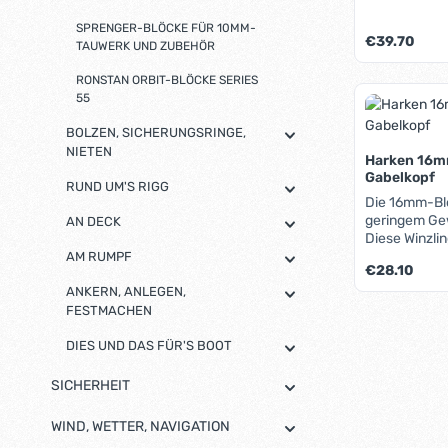
204kg sichere
höchste bei 
SPRENGER-BLÖCKE FÜR 10MM-
Regulärer Pre
€39.70
hochfesten 
TAUWERK UND ZUBEHÖR
rostfreiem St
Rollen ist g
RONSTAN ORBIT-BLÖCKE SERIES
Produk
Blöcke eigne
55
Einsatz auf s
BOLZEN, SICHERUNGSRINGE,
Catamarane
NIETEN
Harken 16mm
Gabelkopf
RUND UM'S RIGG
Die 16mm-Bl
geringem Ge
AN DECK
Diese Winzli
Lager aus Ed
AM RUMPF
Regulärer Pre
€28.10
113kg sichere
ANKERN, ANLEGEN,
bei Blöcken 
Wangen beste
FESTMACHEN
Produk
innere Lauffl
DIES UND DAS FÜR'S BOOT
Die Harken 
besonders fü
Jollen und 
SICHERHEIT
WIND, WETTER, NAVIGATION