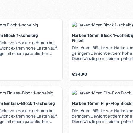
 Block 1-scheibig
Harken 16mm Block 1-scheibi
Wirbel
öcke von Harken nehmen bei
Die 16mm-Blöcke von Harken n
wicht extrem hohe Lasten auf.
geringem Gewicht extrem hohe 
nge mit einem patentiertem
Diese Winzlinge mit einem paten
elstahlkugeln im Käfig halten
Lager aus Edelstahlkugeln im Käf
 Arbeitslast (SAL), die höchste
113kg sichere Arbeitslast (SAL),
diese Größe. Die hochfesten
is:
Regulärer Preis:
€34.90
bei Blöcken diese Größe. Die ho
hen aus rostfreiem Stahl, die
Wangen bestehen aus rostfreiem 
äche der Rollen ist gehärtet.
innere Lauffläche der Rollen ist 
16mm-Blöcke eignen sich
t Anzahl: Gib den gewünschten Wert ein 
Produkt Anzahl: G
Die Harken 16mm-Blöcke eignen
r den Einsatz auf sportiven
besonders für den Einsatz auf sp
Catamaranen.
Jollen und Catamaranen.
 Einlass-Block 1-scheibig
Harken 16mm Flip-Flop Block,
öcke von Harken nehmen bei
Die 16mm-Blöcke von Harken n
wicht extrem hohe Lasten auf.
geringem Gewicht extrem hohe 
nge mit einem patentiertem
Diese Winzlinge mit einem paten
elstahlkugeln im Käfig halten
Lager aus Edelstahlkugeln im Käf
 Arbeitslast (SAL), die höchste
113kg sichere Arbeitslast (SAL),