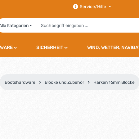
Service/Hilfe
Alle Kategorien
WARE
SICHERHEIT
WIND, WETTER, NAVIGA
Bootshardware
Blöcke und Zubehör
Harken 16mm Blöcke