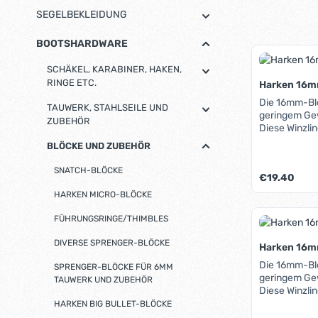
SEGELBEKLEIDUNG
BOOTSHARDWARE
SCHÄKEL, KARABINER, HAKEN,
RINGE ETC.
Harken 16mm
Die 16mm-Bl
TAUWERK, STAHLSEILE UND
geringem Ge
ZUBEHÖR
Diese Winzli
Lager aus Ed
BLÖCKE UND ZUBEHÖR
113kg sichere
bei Blöcken 
SNATCH-BLÖCKE
Regulärer Pre
€19.40
Wangen beste
innere Lauffl
HARKEN MICRO-BLÖCKE
Die Harken 
Produk
besonders fü
FÜHRUNGSRINGE/THIMBLES
Jollen und 
DIVERSE SPRENGER-BLÖCKE
Harken 16mm
Die 16mm-Bl
SPRENGER-BLÖCKE FÜR 6MM
geringem Ge
TAUWERK UND ZUBEHÖR
Diese Winzli
Lager aus Ed
HARKEN BIG BULLET-BLÖCKE
113kg sichere