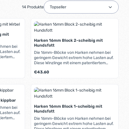
14 Produkte
g mit
Harken 16mm Block 2-scheibig mit
Hundsfott
ehmen bei
Lasten auf.
Die 16mm-Blöcke von Harken nehmen bei
tiertem
geringem Gewicht extrem hohe Lasten auf.
ig halten
Diese Winzlinge mit einem patentiertem
 die höchste
Lager aus Edelstahlkugeln im Käfig halten
Regulärer Preis:
€43.60
chfesten
204kg sichere Arbeitslast (SAL), die
Stahl, die
höchste bei Blöcken diese Größe. Die
gehärtet.
hochfesten Wangen bestehen aus
oder benutze die Schaltflächen um die A
ib den gewünschten Wert ein oder benutz
Produkt Anzahl: Gib den gew
 sich
rostfreiem Stahl, die innere Lauffläche der
ortiven
Rollen ist gehärtet. Die Harken 16mm-
Blöcke eignen sich besonders für den
 kippbar
Einsatz auf sportiven Jollen und
Harken 16mm Block 1-scheibig mit
ehmen bei
Catamaranen.
Hundsfott
Lasten auf.
tiertem
Die 16mm-Blöcke von Harken nehmen bei
ig halten
geringem Gewicht extrem hohe Lasten auf.
 die höchste
Diese Winzlinge mit einem patentiertem