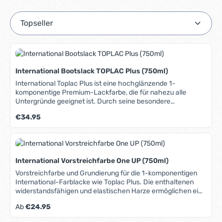
International Bootslack TOPLAC Plus (750ml)
International Toplac Plus ist eine hochglänzende 1-
komponentige Premium-Lackfarbe, die für nahezu alle
Untergründe geeignet ist. Durch seine besondere
chemische Beschaffenheit und die enthaltenen UV-Filter
Regulärer Preis:
€34.95
übertrifft Toplac Plus herkömmliche Lacke durch
Langlebigkeit und brillanten Hochglanz. Die hervorragenden
Verlaufseigenschaften lassen ihn sehr einfach mit Pinsel,
Rolle oder Farbpad zu verarbeiten. Die Aufbringung im
Spritzverfahren ist ebenfalls möglich. Sehr einfache
International Vorstreichfarbe One UP (750ml)
Verarbeitung und tiefer Glanz, für nahezu alle
Bootsbaumaterialien geeignet (u.a. GFK, CFK, Aluminium,
Vorstreichfarbe und Grundierung für die 1-komponentigen
Stahl, Holz), exzellente Verlaufseigenschaften, hohe Glanz-
International-Farblacke wie Toplac Plus. Die enthaltenen
und Farbtonstabilität, hervorragende UV-Beständigkeit.
widerstandsfähigen und elastischen Harze ermöglichen ein
Tips: - Verwenden Sie One UP als Grundierung für ein
einfaches Auftragen mit Pinsel oder Rolle und ergeben einen
Regulärer Preis:
Ab
€24.95
optimales Decklacksystem. - Beim Auftragen mit einer Rolle
glatten Untergrund für den Endanstrich. Durch die hohe
10% Verdünnung (Thinner No. 100) hinzufügen vermeidet
Deckkraft wird ein möglicher Farbwechsel erleichtert.