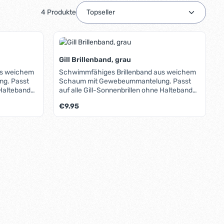
4 Produkte
Gill Brillenband, grau
us weichem
Schwimmfähiges Brillenband aus weichem
g. Passt
Schaum mit Gewebeummantelung. Passt
 Halteband
auf alle Gill-Sonnenbrillen ohne Halteband
it schmalen
sowie auf alle anderen Brillen mit schmalen
Regulärer Preis:
€9.95
instellbar.
bis mittleren Bügeln. Individuell einstellbar.
oder benutze die Schaltflächen um die A
ib den gewünschten Wert ein oder benutz
Produkt Anzahl: Gib den gew