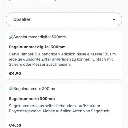
Segelnummer digital 300mm
Genial simpel: Sie benötigen lediglich diese einzelne "8", um
jede gewünschte Ziffer anfertigen zu können. Einfach mit
Schere oder Messer zuschneiden.
Regulärer Preis:
€4.90
Segelnummern 300mm
Segelnummern aus selbstklebendem, haftstarkem
Polyestergewebe. Kleben auf allen Arten von Segeltuch.
Regulärer Preis:
€4.30