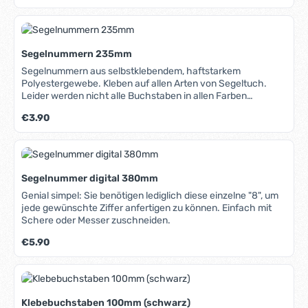
Segelnummern 235mm
Segelnummern aus selbstklebendem, haftstarkem
Polyestergewebe. Kleben auf allen Arten von Segeltuch.
Leider werden nicht alle Buchstaben in allen Farben
hergestellt. Die lieferbaren Farben/Buchstaben finden Sie in
Regulärer Preis:
€3.90
dem Auswahlfenster.
Segelnummer digital 380mm
Genial simpel: Sie benötigen lediglich diese einzelne "8", um
jede gewünschte Ziffer anfertigen zu können. Einfach mit
Schere oder Messer zuschneiden.
Regulärer Preis:
€5.90
Klebebuchstaben 100mm (schwarz)