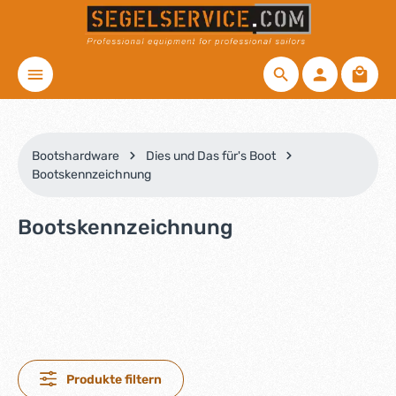
Zum Hauptinhalt springen
Waren
Bootshardware
Dies und Das für's Boot
Bootskennzeichnung
Bootskennzeichnung
Produkte filtern