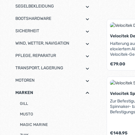
SEGELBEKLEIDUNG
BOOTSHARDWARE
SICHERHEIT
Velocitek D
WIND, WETTER, NAVIGATION
Halterung au
eloxiertem A
Velocitek-Ge
PFLEGE, REPARATUR
Laser®). An 
Regulärer Pre
€79.00
Trimmleinen 
TRANSPORT, LAGERUNG
können durc
werden. Die 
Produk
MOTOREN
Lieferumfan
Druckverschl
Selbstverstän
MARKEN
Velocitek S
Schraubmont
Zur Befestig
inklusive säm
GILL
Spinnaker- 
Befestigungs
Befestigungs
MUSTO
gebohrt werd
für andere Ge
MAGIC MARINE
Regulärer Pre
€148.95