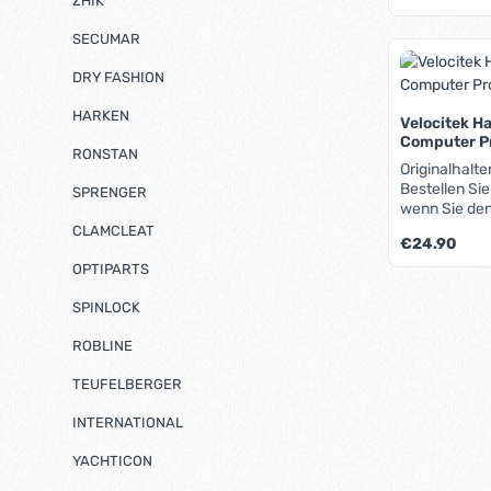
ZHIK
SECUMAR
Produk
DRY FASHION
HARKEN
Velocitek Ha
Computer P
RONSTAN
Originalhalte
Bestellen Sie
SPRENGER
wenn Sie den
einsetzen wol
CLAMCLEAT
Regulärer Pre
€24.90
zuck erledigt. Die Bohrungen erlauben e
Montage dire
OPTIPARTS
Halterungen 
Produk
Tacktick Mic
SPINLOCK
ROBLINE
TEUFELBERGER
INTERNATIONAL
YACHTICON