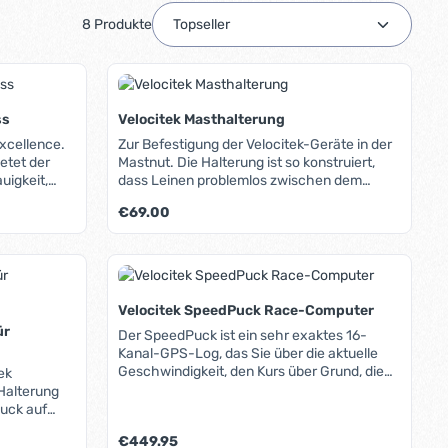
8 Produkte
ss
Velocitek Masthalterung
xcellence.
Zur Befestigung der Velocitek-Geräte in der
etet der
Mastnut. Die Halterung ist so konstruiert,
uigkeit,
dass Leinen problemlos zwischen dem
n Display
Gerät und dem Mast geführt werden
Regulärer Preis:
€69.00
einem
können. Lieferumfang: Halterung und
ch unter
Befestigungsmaterial zur Verschraubung in
r Position
der Mastnut.
oder benutze die Schaltflächen um die A
ib den gewünschten Wert ein oder benutz
Produkt Anzahl: Gib den gew
 sehr
ch
hlagfestem
Velocitek SpeedPuck Race-Computer
rte Cradle
ür
Der SpeedPuck ist ein sehr exaktes 16-
 befestigen
Kanal-GPS-Log, das Sie über die aktuelle
 vor
Geschwindigkeit, den Kurs über Grund, die
ek
 (Extras,
Kursabweichung und die gesegelte
Halterung
ge an den
Höchstgeschwindigkeit informiert. Die
Puck auf
 Legal
gesegelte Bahn wird aufgezeichnet und
n. So ist
, da ohne
Regulärer Preis:
€449.95
kann später am PC dargestellt und