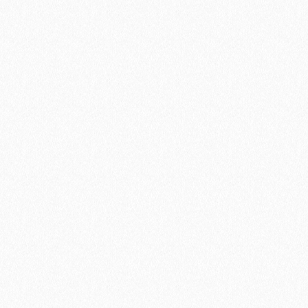
Firmware-Upgrades über das Internet zum
Download, so profitieren Sie von aktuellen
Produktverbesserungen und neuen
Features, sehr einfach zu bedienen, auch
mit Handschuhen, kontrastreiches Display
mit großen Ziffern (27mm), auch im direkten
Sonnenlicht gut ablesbar, robustes
Kunststoffgehäuse, wasserdicht bis 3 Meter
(IPX 8), die Montageplatte erlaubt eine
blitzschnelle Demontage nach dem Segeln
(gut gegen Langfinger), einfacher
Batteriewechsel, Lieferung incl.
Montageplatte, USB-Kabel, Trageschlaufe
und Anleitung, vielfältige
Befestigungsmöglichkeiten am Boot. Unter
dem Reiter "Media" finden Sie das
informative Handbuch und eine interaktive
Demo.