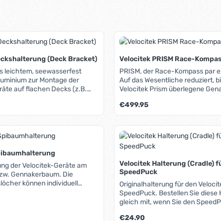
eckshalterung (Deck Bracket)
Velocitek PRISM Race-Kompa
s leichtem, seewasserfest
PRISM, der Race-Kompass par e
luminium zur Montage der
Auf das Wesentliche reduziert, bi
räte auf flachen Decks (z.B.
Velocitek Prism überlegene Gena
Deck laufende Strecker und
angezeigt auf einem extra große
is:
Regulärer Preis:
€499.95
werden nicht behindert, sie
mit 29,8mm großen Ziffern und 
h Aussparungen geführt
Anzeigewinkel von 250°, das au
Montage erfolgt durch die im
"ruppigen" Bedingungen aus jede
t Anzahl: Gib den gewünschten Wert ein 
Produkt Anzahl: G
g enthaltenen 3M™ Dual Lock™
gut ablesbar ist. All das in einem
uss-Streifen.
kompakten, leichten und natürli
dlich ist aber auch eine
wasserdichten Gehäuse aus sc
pibaumhalterung
age möglich. Lieferung
Kunststoff. Durch das mitgeliefe
Velocitek Halterung (Cradle) f
ung der Velocitek-Geräte am
tlicher
lässt sich der Prism blitzschnell
SpeedPuck
bzw. Gennakerbaum. Die
materialien.
und wieder demontieren (Schutz
löcher können individuell
Originalhalterung für den Velocit
Diebstahl). Mehrere Halterungen
en, sodass die Halterung auch
SpeedPuck. Bestellen Sie diese 
siehe unten) erlauben die Monta
räte geeignet ist.
gleich mit, wenn Sie den Speed
unterschiedlichsten Stellen am Boot.
mehreren Booten einsetzen wolle
in nahezu allen Regatta-Klassen
is:
Regulärer Preis:
€24.90
ein Wechsel ruck-zuck erledigt. Die