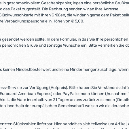
iese in geschmackvollem Geschenkpapier, legen eine persönliche Grußka
 das Paket zugestellt. Die Rechnung senden wir an Ihre Adresse.
lückwunschkarte mit Ihren Grüßen, die wir dann gerne dem Paket beileg
eine Verpackungspauschale in Höhe von € 5,00.
 gesendet werden sollte. In dem Formular, in das Sie Ihre persönlichen 
re persönlichen Grüße und sonstige Wünsche ein. Bitte vermerken Sie 
 es keinen Mindestbestellwert und keine Mindermengenzuschläge. Wenn 
ss-Service zur Verfügung (Aufpreis). Bitte haben Sie Verständnis daf
/Eurocard, American Express) oder PayPal senden können (Ausnahme: V
hkeit, die Ware innerhalb von 21 Tagen an uns zurück zu senden (Detail
en innerhalb der europäischen Gemeinschaft weisen wir die deutsche
enzten Stückzahlen lieferbar. Hier handelt es sich teilweise um Artikel