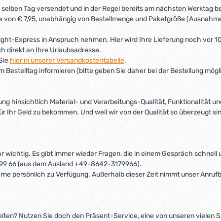
m selben Tag versendet und in der Regel bereits am nächsten Werktag be
ale von € 7,95, unabhängig von Bestellmenge und Paketgröße (Ausnah
ight-Express in Anspruch nehmen. Hier wird Ihre Lieferung noch vor 10
h direkt an Ihre Urlaubsadresse.
 Sie
hier in unserer Versandkostentabelle
.
h am Bestelltag informieren (bitte geben Sie daher bei der Bestellung mö
ng hinsichtlich Material- und Verarbeitungs-Qualität, Funktionalität un
 Ihr Geld zu bekommen. Und weil wir von der Qualität so überzeugt sind, 
sehr wichtig. Es gibt immer wieder Fragen, die in einem Gespräch schnel
 99 66 (aus dem Ausland +49-8642-3179966).
gerne persönlich zu Verfügung. Außerhalb dieser Zeit nimmt unser Anruf
iten? Nutzen Sie doch den Präsent-Service, eine von unseren vielen S