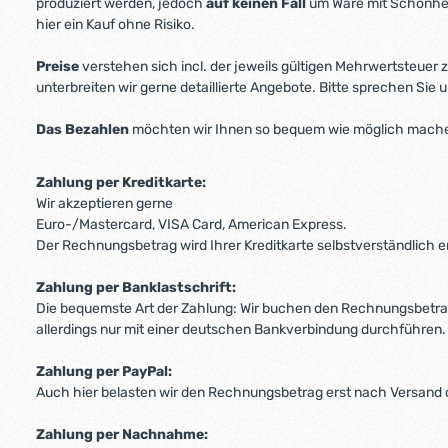
produziert werden, jedoch
auf keinen Fall
um Ware mit Schönheit
hier ein Kauf ohne Risiko.
Preise
verstehen sich incl. der jeweils gültigen Mehrwertsteuer
unterbreiten wir gerne detaillierte Angebote. Bitte sprechen Sie u
Das Bezahlen
möchten wir Ihnen so bequem wie möglich mache
Zahlung per Kreditkarte:
Wir akzeptieren gerne
Euro-/Mastercard, VISA Card, American Express.
Der Rechnungsbetrag wird Ihrer Kreditkarte selbstverständlich er
Zahlung per Banklastschrift:
Die bequemste Art der Zahlung: Wir buchen den Rechnungsbetrag
allerdings nur mit einer deutschen Bankverbindung durchführen.
Zahlung per PayPal:
Auch hier belasten wir den Rechnungsbetrag erst nach Versand
Zahlung per Nachnahme: