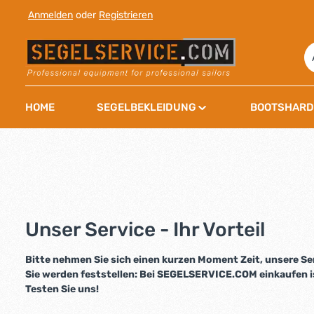
Anmelden
oder
Registrieren
 Hauptinhalt springen
Zur Suche springen
Zur Hauptnavigation springen
HOME
SEGELBEKLEIDUNG
BOOTSHARD
Unser Service - Ihr Vorteil
Bitte nehmen Sie sich einen kurzen Moment Zeit, unsere S
Sie werden feststellen: Bei SEGELSERVICE.COM einkaufen i
Testen Sie uns!