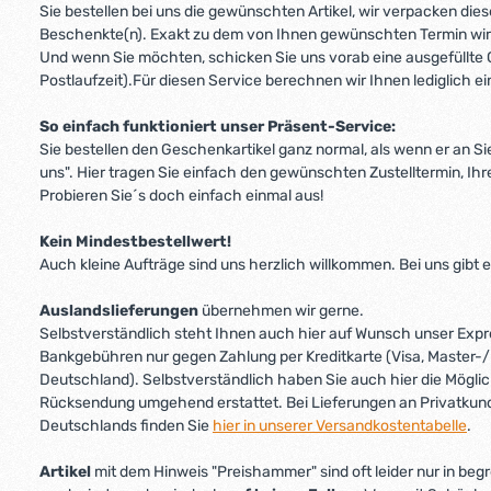
Sie bestellen bei uns die gewünschten Artikel, wir verpacken d
Beschenkte(n). Exakt zu dem von Ihnen gewünschten Termin wird
Und wenn Sie möchten, schicken Sie uns vorab eine ausgefüllte G
Postlaufzeit).Für diesen Service berechnen wir Ihnen lediglich 
So einfach funktioniert unser Präsent-Service:
Sie bestellen den Geschenkartikel ganz normal, als wenn er an Sie
uns". Hier tragen Sie einfach den gewünschten Zustelltermin, Ih
Probieren Sie´s doch einfach einmal aus!
Kein Mindestbestellwert!
Auch kleine Aufträge sind uns herzlich willkommen. Bei uns gibt
Auslandslieferungen
übernehmen wir gerne.
Selbstverständlich steht Ihnen auch hier auf Wunsch unser Expre
Bankgebühren nur gegen Zahlung per Kreditkarte (Visa, Master-
Deutschland). Selbstverständlich haben Sie auch hier die Möglic
Rücksendung umgehend erstattet. Bei Lieferungen an Privatkund
Deutschlands finden Sie
hier in unserer Versandkostentabelle
.
Artikel
mit dem Hinweis "Preishammer" sind oft leider nur in begr