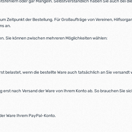
sfehlern oder gar Mängeln. Selbstverständlich haben Sie auch bei die
 zum Zeitpunkt der Bestellung. Für Großaufträge von Vereinen, Hilfsorg
ns an.
n. Sie können zwischen mehreren Möglichkeiten wählen:
st belastet, wenn die bestellte Ware auch tatsächlich an Sie versandt
 erst nach Versand der Ware von Ihrem Konto ab. So brauchen Sie si
 der Ware Ihrem PayPal-Konto.