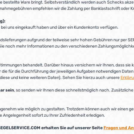
die bestellte Ware bringt. Selbstverständlich werden auch Schecks akze
hnahmegebühren empfehlen wir die Zahlung per Banklastschrift oder Kr
g):
ts bei uns eingekauft haben und über ein Kundenkonto verfügen.
andslieferungen aufgrund der teilweise sehr hohen Gebühren nur per S
Sie noch mehr Informationen zu den verschiedenen Zahlungsmöglichke
mmungen behandelt. Darüber hinaus versichern wir Ihnen, dass sie kei
r die für die Durchführung der jeweiligen Aufgaben notwendigen Daten 
diese und keine weiteren Daten). Sehen Sie hierzu auch unsere
Erklär
bar sein
, so senden wir Ihnen diese schnellstmöglich nach. Zusätzlic
genehm wie möglich zu gestalten. Trotzdem können auch wir einen gele
ie Angelegenheit sofort zu Ihrer Zufriedenheit erledigen.
 SEGELSERVICE.COM erhalten Sie auf unserer Seite
Fragen und An