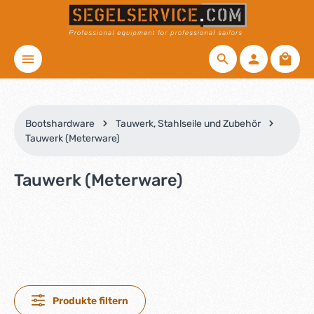
Zum Hauptinhalt springen
Waren
Bootshardware
Tauwerk, Stahlseile und Zubehör
Tauwerk (Meterware)
Tauwerk (Meterware)
Produkte filtern