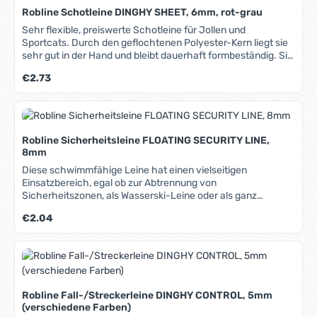
Robline Schotleine DINGHY SHEET, 6mm, rot-grau
Sehr flexible, preiswerte Schotleine für Jollen und
Sportcats. Durch den geflochtenen Polyester-Kern liegt sie
sehr gut in der Hand und bleibt dauerhaft formbeständig. Sie
kinkt nicht und ist ausgesprochen griffig. Der
Regulärer Preis:
€2.73
Polyester/Polyamid-Mantel verfügt über ein hohe
Abriebfestigkeit und sehr gute UV-Beständigkeit. In unserem
Blog erfahren Sie mehr über Materialien, Herstellung und
Pflege von Tauwerk.
Robline Sicherheitsleine FLOATING SECURITY LINE,
8mm
Diese schwimmfähige Leine hat einen vielseitigen
Einsatzbereich, egal ob zur Abtrennung von
Sicherheitszonen, als Wasserski-Leine oder als ganz
normale Allzweckleine. Durch die Hohlgeflecht-Konstruktion
Regulärer Preis:
€2.04
ist sie sehr leicht zu spleissen. Sie nimmt wenig Wasser auf
und hat eine geringe Dehnung. In unserem Blog erfahren Sie
mehr über Materialien, Herstellung und Pflege von Tauwerk.
Robline Fall-/Streckerleine DINGHY CONTROL, 5mm
(verschiedene Farben)