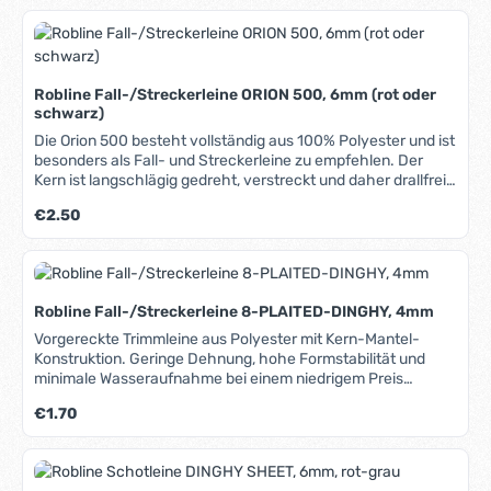
Robline Fall-/Streckerleine ORION 500, 6mm (rot oder
schwarz)
Die Orion 500 besteht vollständig aus 100% Polyester und ist
besonders als Fall- und Streckerleine zu empfehlen. Der
Kern ist langschlägig gedreht, verstreckt und daher drallfrei.
Durch konstruktive Optimierungen der Mantelstruktur
Regulärer Preis:
€2.50
verfügt sie über eine hohe Abriebfestigkeit auf Blöcken und
in Klemmen. Hervorragend geeignet als Groß-, Fock- und
Spifall, als Reffleine und auch für das komplette laufende
Gut. Sehr gutes Preis-Leistungsverhältnis. Lieferbare
Farben: Rot Schwarz In unserem Blog erfahren Sie mehr
Robline Fall-/Streckerleine 8-PLAITED-DINGHY, 4mm
über Materialien, Herstellung und Pflege von Tauwerk.
Vorgereckte Trimmleine aus Polyester mit Kern-Mantel-
Konstruktion. Geringe Dehnung, hohe Formstabilität und
minimale Wasseraufnahme bei einem niedrigem Preis
zeichnen diese Leine aus. Gute Abriebfestigkeit und UV-
Regulärer Preis:
€1.70
Stabilität sorgen für lange Haltbarkeit. Geeignet als Trimm-,
Strecker- und Fall-Leine. Lieferbare Farben: Schwarz Weiss
In unserem Blog erfahren Sie mehr über Materialien,
Herstellung und Pflege von Tauwerk.