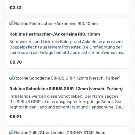
besteht aus einem Bund elastischer Gummistränge. Durch
Regulärer Preis:
€2.12
diese Materialkombination entsteht ein kompakte, stabile
und langlebige Leine.
Robline Festmacher-/Ankerleine RIO, 10mm
Sehr weiche und kinkfreie Beleg- und Ankerleine aus einem
Doppelgeflecht aus reinem Polyester. Die Umflechtung der
Leine sowie die Einlage besteht aus elastischen Zwirnen mit
hohen Schutzdrehungen, die wie eine Feder wirken. Die Rio
Regulärer Preis:
€2.78
bleibt immer rund, kinkt nicht und wird auch nach längerem
Einsatz im Wasser nicht hart. Hohe Bruchlast und UV-
Beständigkeit, leicht spleißbar. In unserem Blog erfahren Sie
mehr über Materialien, Herstellung und Pflege von Tauwerk.
Robline Schotleine SIRIUS GRIP, 12mm (versch. Farben)
Ihre Hände werden diese Schot lieben. Der Name sagt es:
Die SIRIUS GRIP ist eine ausgesprochen griffige Schot. Sie
liegt toll in der Hand und schont Haut und Handschuhe. Das
Kern-Mantel-Geflecht hat eine verhältnismäßig geringe
Regulärer Preis:
€5.91
Dehnung und nimmt wenig Wasser auf. Auch für den Einsatz
auf Winschen gut geeignet. Hervorragendes
Preis-/Leistungsverhältnis. In unserem Blog erfahren Sie
mehr über Materialien, Herstellung und Pflege von Tauwerk.