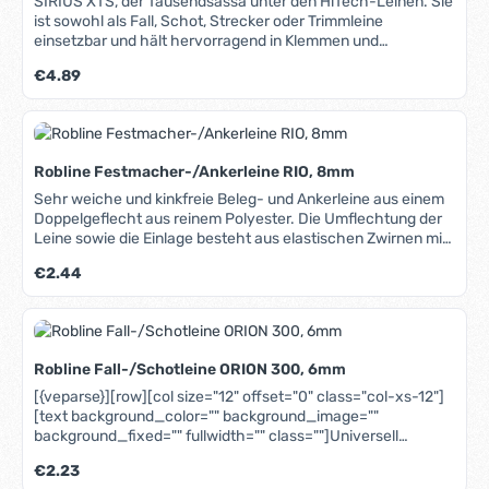
SIRIUS XTS, der Tausendsassa unter den HiTech-Leinen. Sie
Herstellung und Pflege von Tauwerk. [/text][/col][/row]
ist sowohl als Fall, Schot, Strecker oder Trimmleine
[{/veparse}]
einsetzbar und hält hervorragend in Klemmen und
Fallenstoppern. Auch der Grip beim "Aus-der-Hand-Fahren"
Regulärer Preis:
€4.89
ist außergewöhnlich gut. Der sehr abriebfeste Mantel
besteht aus einem Mix von Polyester, Technora® und
Robtec-Fasern, weshalb sich die Sirius XTS auch auf
aggressiven Blöcken oder Winschen bewährt. Der
Hybridfaserkern aus Robtec- und XLF-Fasern minimiert die
Robline Festmacher-/Ankerleine RIO, 8mm
Dehnung, sodass sie auch als Fall oder Strecker eingesetzt
werden kann.
Sehr weiche und kinkfreie Beleg- und Ankerleine aus einem
Doppelgeflecht aus reinem Polyester. Die Umflechtung der
Leine sowie die Einlage besteht aus elastischen Zwirnen mit
hohen Schutzdrehungen, die wie eine Feder wirken. Die Rio
Regulärer Preis:
€2.44
bleibt immer rund, kinkt nicht und wird auch nach längerem
Einsatz im Wasser nicht hart. Hohe Bruchlast und UV-
Beständigkeit, leicht spleißbar. In unserem Blog erfahren Sie
mehr über Materialien, Herstellung und Pflege von Tauwerk.
Robline Fall-/Schotleine ORION 300, 6mm
[{veparse}][row][col size="12" offset="0" class="col-xs-12"]
[text background_color="" background_image=""
background_fixed="" fullwidth="" class=""]Universell
einsetzbare preiswerte Leine, als Schot, Fall und Strecker
Regulärer Preis:
€2.23
geeignet. Die Orion 300 hat sich bei vielen Seglern als