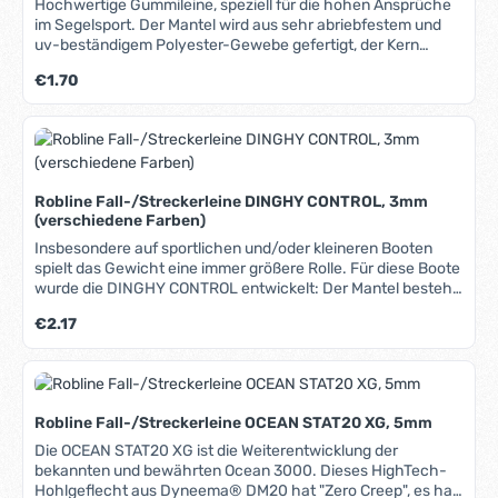
Hochwertige Gummileine, speziell für die hohen Ansprüche
im Segelsport. Der Mantel wird aus sehr abriebfestem und
uv-beständigem Polyester-Gewebe gefertigt, der Kern
besteht aus einem Bund elastischer Gummistränge. Durch
Regulärer Preis:
€1.70
diese Materialkombination entsteht ein kompakte, stabile
und langlebige Leine.
Robline Fall-/Streckerleine DINGHY CONTROL, 3mm
(verschiedene Farben)
Insbesondere auf sportlichen und/oder kleineren Booten
spielt das Gewicht eine immer größere Rolle. Für diese Boote
wurde die DINGHY CONTROL entwickelt: Der Mantel besteht
aus hochwertigem, 16-fach verflochtenem Polyester, der
Regulärer Preis:
€2.17
Kern aus imprägniertem Dyneema® SK78. In dem Bereich,
wo er nicht benötigt wird, kann der Mantel entfernt
(abgestrippt) werden. Dadurch wird weiteres Gewicht
gespart und der geringere Durchmesser des Kerns reduziert
die Reibung in den Blöcken. Der Dyneema®-Kern ist zum
Robline Fall-/Streckerleine OCEAN STAT20 XG, 5mm
besseren Schutz gegen UV-Strahlung und Abrieb mit der
HiTech-Imprägnierung S.Y.I.S. beschichtet. Die universelle
Die OCEAN STAT20 XG ist die Weiterentwicklung der
Leine auf Jollen, Cats und kleineren Kielbooten, geeignet als
bekannten und bewährten Ocean 3000. Dieses HighTech-
Strecker, Fall, Trimmleine und beinahe alles andere... Sehr
Hohlgeflecht aus Dyneema® DM20 hat "Zero Creep", es hat