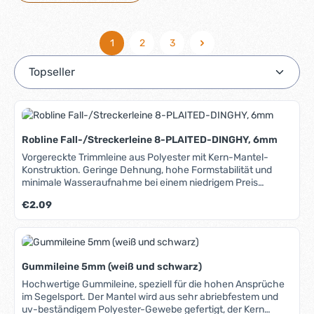
1
2
3
Seite
Seite
Seite
Robline Fall-/Streckerleine 8-PLAITED-DINGHY, 6mm
Vorgereckte Trimmleine aus Polyester mit Kern-Mantel-
Konstruktion. Geringe Dehnung, hohe Formstabilität und
minimale Wasseraufnahme bei einem niedrigem Preis
zeichnen diese Leine aus. Gute Abriebfestigkeit und UV-
Regulärer Preis:
€2.09
Stabilität sorgen für lange Haltbarkeit. Geeignet als Trimm-,
Strecker- und Fall-Leine. Lieferbare Farben: Schwarz Weiss
In unserem Blog erfahren Sie mehr über Materialien,
Herstellung und Pflege von Tauwerk.
Gummileine 5mm (weiß und schwarz)
Hochwertige Gummileine, speziell für die hohen Ansprüche
im Segelsport. Der Mantel wird aus sehr abriebfestem und
uv-beständigem Polyester-Gewebe gefertigt, der Kern