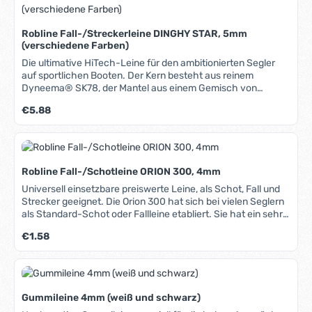
Robline Fall-/Streckerleine DINGHY STAR, 5mm
(verschiedene Farben)
Die ultimative HiTech-Leine für den ambitionierten Segler
auf sportlichen Booten. Der Kern besteht aus reinem
Dyneema® SK78, der Mantel aus einem Gemisch von
Dyneema® SK75, Technora und leichtem XLF. Dadurch
Regulärer Preis:
€5.88
werden die jeweiligen Materialeigenschaften optimal
miteinander verknüpft: Hohe Bruchlast, geringe Dehnung,
sehr niedriges Gewicht, gute Abriebfestigkeit, geringe
Wasseraufnahme, hohe UV-Beständigkeit, guter Halt in
Klemmen. Aus diesen Eigenschaften ergibt sich ein
Robline Fall-/Schotleine ORION 300, 4mm
ausgesprochen breiter Einsatzbereich: Egal ob als Fall,
Strecker oder sogar als Spischot, die Dinghy Star ist für
Universell einsetzbare preiswerte Leine, als Schot, Fall und
nahezu jeden Zweck geeignet. In unserem Blog erfahren Sie
Strecker geeignet. Die Orion 300 hat sich bei vielen Seglern
mehr über Materialien, Herstellung und Pflege von Tauwerk.
als Standard-Schot oder Fallleine etabliert. Sie hat ein sehr
gutes Preis-Leistungsverhältnis, ist uv-beständig und
Regulärer Preis:
€1.58
langlebig. Die Abriebfestigkeit auf Blöcken, auf Winschen, in
Fallenstoppern und in Klemmen ist hoch. Die Orion ist als
Groß-, Fock- oder Spifall, als Reffleine, als Strecker und auch
für das komplette laufende Gut geeignet.
Gummileine 4mm (weiß und schwarz)