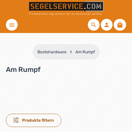
Zum Hauptinhalt springen
Waren
Bootshardware
Am Rumpf
Am Rumpf
Produkte filtern