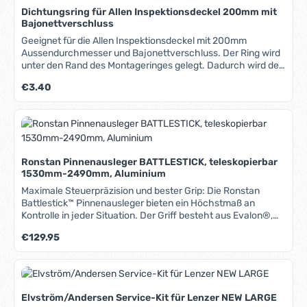
Laser Class Association Inc.
Dichtungsring für Allen Inspektionsdeckel 200mm mit
Bajonettverschluss
Geeignet für die Allen Inspektionsdeckel mit 200mm
Aussendurchmesser und Bajonettverschluss. Der Ring wird
unter den Rand des Montageringes gelegt. Dadurch wird der
gesamte Deckel wasserdicht.
Regulärer Preis:
€3.40
Ronstan Pinnenausleger BATTLESTICK, teleskopierbar
1530mm-2490mm, Aluminium
Maximale Steuerpräzision und bester Grip: Die Ronstan
Battlestick™ Pinnenausleger bieten ein Höchstmaß an
Kontrolle in jeder Situation. Der Griff besteht aus Evalon®,
einem stabilen und rutschfesten Material, das kein Wasser
Regulärer Preis:
€129.95
aufnimmt. Der Durchmesser ist mit 30mm relativ groß, um
eine Ermüdung der Hände zu vermeiden. Die "Kugel" am
Ende verhindert ein Abrutschen. Die teleskopierbaren Rohre
sind aus seewasserfest eloxiertem Aluminium hergestellt.
Eine Riffelung im Profil sorgt für zusätzliche Steifigkeit bei
Elvström/Andersen Service-Kit für Lenzer NEW LARGE
reduziertem Gewicht. Das äußerst flexible Gelenk aus uv-