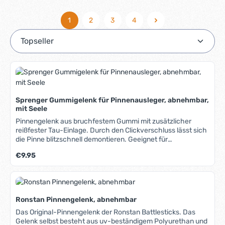
1
2
3
4
Seite
Seite
Seite
Seite
Sprenger Gummigelenk für Pinnenausleger, abnehmbar,
mit Seele
Pinnengelenk aus bruchfestem Gummi mit zusätzlicher
reißfester Tau-Einlage. Durch den Clickverschluss lässt sich
die Pinne blitzschnell demontieren. Geeignet für
Pinnenausleger mit einem Rohr-Innendurchmesser von ca.
Regulärer Preis:
€9.95
13 bis 16mm.
Ronstan Pinnengelenk, abnehmbar
Das Original-Pinnengelenk der Ronstan Battlesticks. Das
Gelenk selbst besteht aus uv-beständigem Polyurethan und