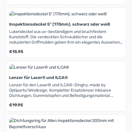
oder Schrauben. Auch hervorragend geeignet für
Lenzöffnungen und als Schutz an Ruderblattaufhängungen.
Als Kleber empfehlen wir den 3M Scotch-Weld Kontaktkleber
(s.u.) Unter dem Reiter "Media" können Sie die
Inspektionsdeckel 5" (170mm), schwarz oder weiß
Montageanleitung herunterladen.
Lukendeckel aus uv-beständigem und bruchfestem
Kunststoff. Die verdeckten Schraublöcher und die
reduzierten Griffmulden geben ihm ein elegantes Aussehen.
Schnell zu öffnen durch eine 180°-Drehung. Integrierte
Regulärer Preis:
€15.95
Gummidichtung, dadurch 100% wasserdicht. Die leicht
ovalen Bohrungen zur Verschraubung erlauben eine
einfache Montage.
Lenzer für Laser® und ILCA®
Lenzer für den Laser® und ILCA®-Dinghy, made by
Optiparts/Windesign. Kompletter Ersatzlenzer inklusive
Dichtungen, Gummistopfen und Befestigungsmaterial.
Erstklassig verarbeitet, ist er für den Freizeitsegler eine sehr
Regulärer Preis:
€19.95
gute Alternative zu dem Original-Ersatzteil. Aufgrund der
Klassenbestimmungen darf er allerdings nicht bei Klassen-
Regatten gefahren werden. Laser® ist ein eingetragenes
Warenzeichen von Velum Limited und Performance Sailcraft
Australia Ltd. ILCA® ist ein eingetragenes Warenzeichen von