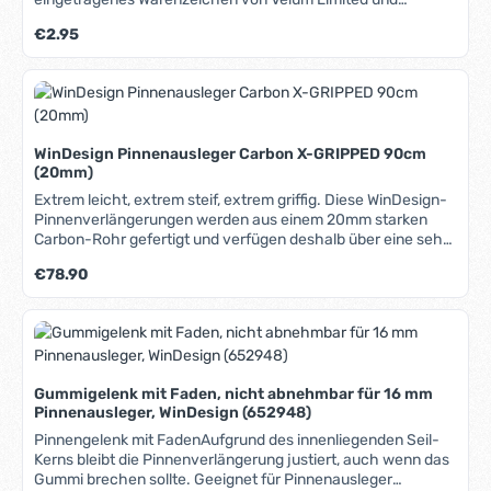
einfach und ohne Werkzeug demontierbar und somit vor
Performance Sailcraft Australia Ltd. ILCA® ist ein
Regulärer Preis:
€2.95
Diebstahl sicher. Blitzschnelle Verstellung per
eingetragenes Warenzeichen von Laser Class Association
Drehbewegung, ergonomischer Griff aus rutschfestem
Inc.
Evalon®, Rohre aus seewasserfest eloxiertem Aluminium,
flexibles Gelenk aus Polyurethan, einfach und ohne
Werkzeug demontierbar. Für eine passgenaue Montage auf
runden Pinnen empfehlen wir den zusätzlichen Adapter von
WinDesign Pinnenausleger Carbon X-GRIPPED 90cm
Ronstan (s.u. "Dazu passende Produkte").
(20mm)
Extrem leicht, extrem steif, extrem griffig. Diese WinDesign-
Pinnenverlängerungen werden aus einem 20mm starken
Carbon-Rohr gefertigt und verfügen deshalb über eine sehr
hohe Biegesteifigkeit und Bruchfestigkeit bei geringem
Regulärer Preis:
€78.90
Gewicht. Die X-Gripped genannte Griffummantelung ist
super-griffig, auch im nassen Zustand. Sie ist fast über der
gesamten Länge angebracht, sodass Grip in jeder Lage
gewährleistet ist. Am Ende befindet sich ein Knauf, der ein
Abrutschen verhindert und das Handling verbessert. Das
Pinnengelenk aus Gummi verfügt zur Sicherheit über eine
Gummigelenk mit Faden, nicht abnehmbar für 16 mm
Seele aus Tauwerk, sodass das Boot auch gesteuert werden
Pinnenausleger, WinDesign (652948)
kann, wenn das Gelenk einmal brechen sollte. Es ist ohne
Werkzeug blitzschnell demontierbar.
Pinnengelenk mit FadenAufgrund des innenliegenden Seil-
Kerns bleibt die Pinnenverlängerung justiert, auch wenn das
Gummi brechen sollte. Geeignet für Pinnenausleger