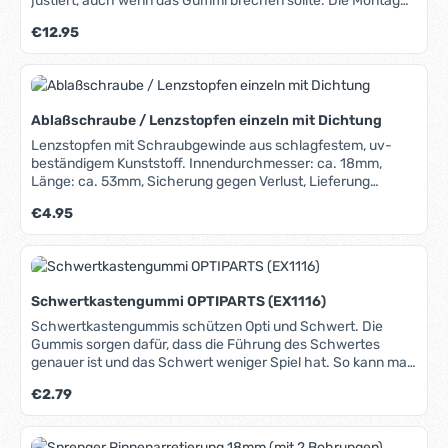
justiert, auch wenn das Gummi brechen sollte. Die Montage
Drehbewegung, ergonomischer Griff aus rutschfestem
erfolgt mithilfe des mitgelieferten Stifts, der durch das
Regulärer Preis:
€12.95
Evalon®, Rohre aus seewasserfest eloxiertem Aluminium,
beiliegende Stück Schrumpfschlauch gehalten
flexibles Gelenk aus Polyurethan, einfach und ohne
wird.Geeignet für Pinnenausleger 16mmLochabstand
Werkzeug demontierbar. Für eine passgenaue Montage auf
32mmGummigelenk mit
runden Pinnen empfehlen wir den zusätzlichen Adapter von
FadenabnehmbarBefestigungspinSchrumpfschlauchHerste
Ronstan (s.u. "Dazu passende Produkte").
llernummer: 652950
Ablaßschraube / Lenzstopfen einzeln mit Dichtung
Lenzstopfen mit Schraubgewinde aus schlagfestem, uv-
beständigem Kunststoff. Innendurchmesser: ca. 18mm,
Länge: ca. 53mm, Sicherung gegen Verlust, Lieferung
komplett mit Gummidichtung. Diese Schraube passt in die
Regulärer Preis:
€4.95
Original-Fassungen der Hobie-Katamarane!
Schwertkastengummi OPTIPARTS (EX1116)
Schwertkastengummis schützen Opti und Schwert. Die
Gummis sorgen dafür, dass die Führung des Schwertes
genauer ist und das Schwert weniger Spiel hat. So kann man
auf Amwindkurs maximale Höhe laufen. Gerne werden im
Regulärer Preis:
€2.79
Opti 4 Gummis verbaut (2 oben, 2 unten). Lieferumfang: 1
Stück Farbe: weiß