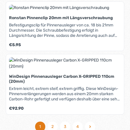
Ronstan Pinnenclip 20mm mit Längsverschraubung
Befestigungsclip für Pinnenausleger von ca. 18 bis 21mm
Durchmesser. Die Schraubbefestigung erfolgt in
Längsrichtung der Pinne, sodass die Arretierung auch auf
schmalen Pinnen angebracht werden. Aus sehr robustem
Regulärer Preis:
€5.95
und uv-beständigem Nylon.
WinDesign Pinnenausleger Carbon X-GRIPPED 110cm
(20mm)
Extrem leicht, extrem steif, extrem griffig. Diese WinDesign-
Pinnenverlängerungen werden aus einem 20mm starken
Carbon-Rohr gefertigt und verfügen deshalb über eine sehr
hohe Biegesteifigkeit und Bruchfestigkeit bei geringem
Regulärer Preis:
€92.90
Gewicht. Die X-Gripped genannte Griffummantelung ist
super-griffig, auch im nassen Zustand. Sie ist fast über der
gesamten Länge angebracht, sodass Grip in jeder Lage
gewährleistet ist. Am Ende befindet sich ein Knauf, der ein
1
2
3
4
Seite
Seite
Seite
Seite