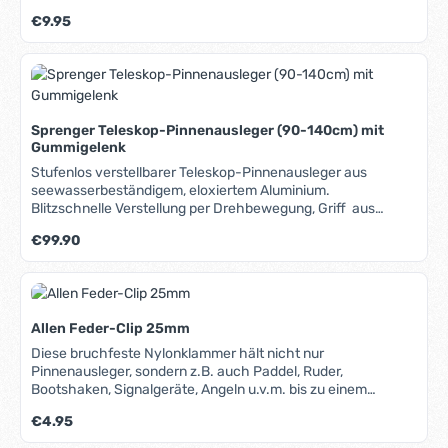
16mmLochabstand 32mmGummigelenk mit Fadennicht
Regulärer Preis:
€9.95
abnehmbarHerstellernummer: 652948
Sprenger Teleskop-Pinnenausleger (90-140cm) mit
Gummigelenk
Stufenlos verstellbarer Teleskop-Pinnenausleger aus
seewasserbeständigem, eloxiertem Aluminium.
Blitzschnelle Verstellung per Drehbewegung, Griff aus
weichem und leichtem Zellkautschuk mit hervorragendem
Regulärer Preis:
€99.90
Grip, flexibles Gummiglenk mit Taueinlage (von der Pinne
demontierbar), sehr leicht, made in Germany.
Allen Feder-Clip 25mm
Diese bruchfeste Nylonklammer hält nicht nur
Pinnenausleger, sondern z.B. auch Paddel, Ruder,
Bootshaken, Signalgeräte, Angeln u.v.m. bis zu einem
Durchmesser von ca. 25mm.
Regulärer Preis:
€4.95