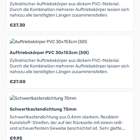
Zylindrischer Auftriebskörper aus dickem PVC-Material.
Durch die Kombination mehrerer Auftriebskörper lassen sich
nahezu alle benötigten Längen zusammenstellen.
Regulärer Preis:
€27.30
Auftriebskörper PVC 30x153cm (50l)
Zylindrischer Auftriebskörper aus dickem PVC-Material.
Durch die Kombination mehrerer Auftriebskörper lassen sich
nahezu alle benötigten Längen zusammenstellen.
Regulärer Preis:
€27.00
Schwertkastendichtung 75mm
Schwertkastendichtung aus 0,4mm starkem, flexiblem
Kunststoff-Streifen, der auf der Rückseite mit einem reiß-
und scheuerfestem Gewebe beschichtet ist. Sehr glatte,
reibungsarme Aussenfläche. Problemlos mit Messer oder
Regulärer Preis:
€9.95
Schere zuzuschneiden. Einfache Montage mittels Kleber