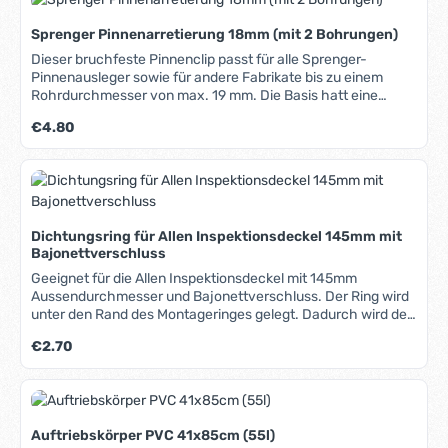
Sprenger Pinnenarretierung 18mm (mit 2 Bohrungen)
Dieser bruchfeste Pinnenclip passt für alle Sprenger-
Pinnenausleger sowie für andere Fabrikate bis zu einem
Rohrdurchmesser von max. 19 mm. Die Basis hatt eine
Breite von nur 15 mm und die Bohrungen sind in
Regulärer Preis:
€4.80
Längsrichtung der Pinne, sodass der Clip auch auf sehr
schmalen Pinnen montiert werden kann. Bruchfestes und
uv-beständiges Nylonmaterial.
Dichtungsring für Allen Inspektionsdeckel 145mm mit
Bajonettverschluss
Geeignet für die Allen Inspektionsdeckel mit 145mm
Aussendurchmesser und Bajonettverschluss. Der Ring wird
unter den Rand des Montageringes gelegt. Dadurch wird der
gesamte Deckel wasserdicht.
Regulärer Preis:
€2.70
Auftriebskörper PVC 41x85cm (55l)