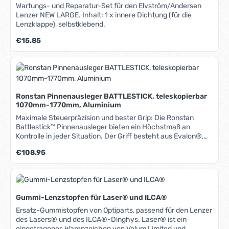
beständigem Polyurethan erlaubt maximale Beweglichkeit in
Wartungs- und Reparatur-Set für den Elvström/Andersen
alle Richtungen ohne jegliche Einschränkungen. Durch die
Lenzer NEW LARGE. Inhalt: 1 x innere Dichtung (für die
Schnellverschlussbefestigung ist der Pinnenausleger
Lenzklappe), selbstklebend.
einfach und ohne Werkzeug demontierbar und somit vor
Regulärer Preis:
€15.85
Diebstahl sicher. Blitzschnelle Verstellung per
Drehbewegung, ergonomischer Griff aus rutschfestem
Evalon®, Rohre aus seewasserfest eloxiertem Aluminium,
flexibles Gelenk aus Polyurethan, einfach und ohne
Werkzeug demontierbar. Für eine passgenaue Montage auf
runden Pinnen empfehlen wir den zusätzlichen Adapter von
Ronstan Pinnenausleger BATTLESTICK, teleskopierbar
Ronstan (s.u. "Dazu passende Produkte").
1070mm-1770mm, Aluminium
Maximale Steuerpräzision und bester Grip: Die Ronstan
Battlestick™ Pinnenausleger bieten ein Höchstmaß an
Kontrolle in jeder Situation. Der Griff besteht aus Evalon®,
einem stabilen und rutschfesten Material, das kein Wasser
Regulärer Preis:
€108.95
aufnimmt. Der Durchmesser ist mit 30mm relativ groß, um
eine Ermüdung der Hände zu vermeiden. Die "Kugel" am
Ende verhindert ein Abrutschen. Die teleskopierbaren Rohre
sind aus seewasserfest eloxiertem Aluminium hergestellt.
Eine Riffelung im Profil sorgt für zusätzliche Steifigkeit bei
Gummi-Lenzstopfen für Laser® und ILCA®
reduziertem Gewicht. Das äußerst flexible Gelenk aus uv-
beständigem Polyurethan erlaubt maximale Beweglichkeit in
Ersatz-Gummistopfen von Optiparts, passend für den Lenzer
alle Richtungen ohne jegliche Einschränkungen. Durch die
des Lasers® und des ILCA®-Dinghys. Laser® ist ein
Schnellverschlussbefestigung ist der Pinnenausleger
eingetragenes Warenzeichen von Velum Limited und