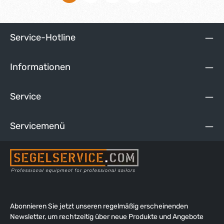
Abrutschen verhindert und das Handling verbessert. Das
Pinnengelenk aus Gummi verfügt zur Sicherheit über eine
Seele aus Tauwerk, sodass das Boot auch gesteuert werden
kann, wenn das Gelenk einmal brechen sollte. Es ist ohne
Service-Hotline
Werkzeug blitzschnell demontierbar.
Informationen
Service
Servicemenü
Abonnieren Sie jetzt unseren regelmäßig erscheinenden
Newsletter, um rechtzeitig über neue Produkte und Angebote