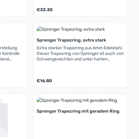
höhenverstellbare Taille mit 2:1-
Regulärer Preis:
€33.30
Untersetzung.
oder benutze die Schaltflächen um die A
ib den gewünschten Wert ein oder benutz
Produkt Anzahl: Gib den gew
Sprenger Trapezring, extra stark
rstellung
Extra starker Trapezring aus 6mm Edelstahl.
r Kontrolle
Dieser Trapezring von Sprenger ist auch von
 Hand
Schwergewichten und unter harten
Hand
Bedingungen kaum zu verbiegen.
öst das
Regulärer Preis:
€16.80
t es wieder.
Justierung
er sich der
oder benutze die Schaltflächen um die A
ib den gewünschten Wert ein oder benutz
Produkt Anzahl: Gib den gew
lt. Die
pezgriff und
ne
Sprenger Trapezring mit geradem Ring
tellung der