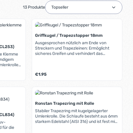
13 Produkte
Griffkugel / Trapezstopper 18mm
Ausgesprochen nützlich am Ende von
(CL253)
Streckern und Trapezleinen: Ermöglicht
sicheres Greifen und verhindert das
ese Klemme
Herausrauschen von Leinen. Durch die
ändigem
verschiedenen Farben lassen sich die
mlenkrolle
jeweiligen Leinen einfach kennzeichnen und
nstruktion
Regulärer Preis:
€1.95
unterscheiden.
ren Taljen,
er - ideal
als Klemme
ib den gewünschten Wert ein oder benutz
Ronstan Trapezring mit Rolle
Stabiler Trapezring mit kugelgelagerter
(CL834)
Umlenkrolle. Die Schlaufe besteht aus 6mm
starkem Edelstahl (AISI 316) und ist fest mit
uv-
einem kugelgelagerten 20mm-Block
 für die
vernietet. Der Block ermöglicht eine