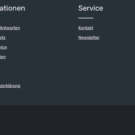
hren werden können.
ationen
Service
 Antworten
Kontakt
etz
Newsletter
vice
ten
zerklärung