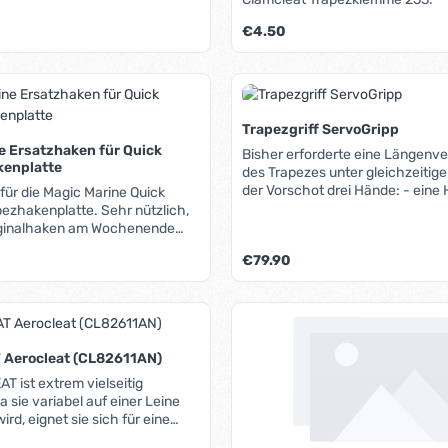
tand sehr griffsicher.
is:
Regulärer Preis:
€4.50
t Anzahl: Gib den gewünschten Wert ein 
Produkt Anzahl: G
Trapezgriff ServoGripp
e Ersatzhaken für Quick
Bisher erforderte eine Längenve
kenplatte
des Trapezes unter gleichzeitige
der Vorschot drei Hände: - eine
für die Magic Marine Quick
kontrolliert die Vorschot - eine 
ezhakenplatte. Sehr nützlich,
entlastet die Talje vom eigenen
riginalhaken am Wochenende
Körpergewicht und - eine Hand l
rlaub einmal verloren gehen ;-)
is:
Regulärer Preis:
€79.90
Taljenseil, verstellt es und beleg
Mit dem Servo Gripp erfolgt die 
der Talje nun mit der Hand, mit d
t Anzahl: Gib den gewünschten Wert ein 
Produkt Anzahl: G
Vorschoter am Trapezgriff festhä
einzigartige Kombination aus Tra
Klemmvorrichtung ermöglicht ei
Aerocleat (CL82611AN)
ergonomische und bequeme Vers
T ist extrem vielseitig
Trapezlänge.
a sie variabel auf einer Leine
rd, eignet sie sich für eine
 Anwendungen wie z.B.: