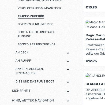
SEGELNUMMERN, SEGELZEICHEN
im nassen Zus
Regulärer Pre
€15.95
VERKLICKER UND WINDANZEIGER
TRAPEZ-ZUBEHÖR
Produk
DIVERSES RUND UM'S RIGG
SEGELMACHER- UND TAKEL-
Magic Marin
ZUBEHÖR
Release-Ha
FOCKROLLER UND ZUBEHÖR
Ersatzhaken 
Release-Trap
AN DECK
sollte der O
oder gar im U
AM RUMPF
Regulärer Pre
€12.95
ANKERN, ANLEGEN,
Produk
FESTMACHEN
DIES UND DAS FÜR'S BOOT
CLAMCLEAT 
Die AEROCLEA
SICHERHEIT
einsetzbar. D
angebracht wi
WIND, WETTER, NAVIGATION
Vielzahl von