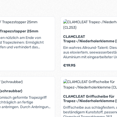
/ Trapezstopper 25mm
CLAMCLEAT
en nützlich am Ende von
Trapez-/Niederholerklemme 
pezleinen: Ermöglicht
ifen und verhindert das
Ein wahres Allround-Talent: Di
hen von Leinen. Durch die
aus eloxiertem, seewasserbest
n Farben lassen sich die
Aluminium mit eingearbeiteter U
einen einfach kennzeichnen und
eignet sich hervorragend zur Ko
is:
Regulärer Preis:
€19.95
en.
von einfachen, schnell verstellba
z.B. am Trapez oder als Niederhol
für Seil 4-8mm. Auch auf Deck 
Produkt Anzahl: G
mit Auslaßrolle zu verwenden.
 (schraubbar)
CLAMCLEAT Griffscheibe für
omisch geformte Trapezgriff
Trapez-/Niederholerklemme 
chträglich an fertige
ung
Griffscheibe aus schlagfestem, 
 Terminals ist er sogar
beständigem Kunststoff, passend
che ist auch
Clamcleat Trapezklemme 253.