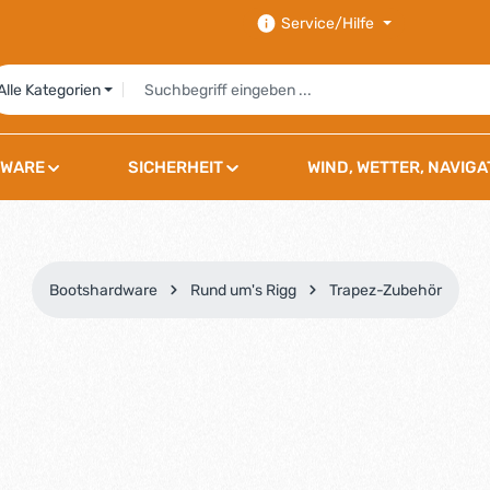
Service/Hilfe
Alle Kategorien
WARE
SICHERHEIT
WIND, WETTER, NAVIGA
Bootshardware
Rund um's Rigg
Trapez-Zubehör