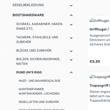
SEGELBEKLEIDUNG
BOOTSHARDWARE
SCHÄKEL, KARABINER, HAKEN,
RINGE ETC.
Griffkugel 
Ausgesproch
TAUWERK, STAHLSEILE UND
Streckern und Tra
ZUBEHÖR
sicheres Gre
Herausrausc
BLÖCKE UND ZUBEHÖR
verschiedene
jeweiligen L
BOLZEN, SICHERUNGSRINGE,
Regulärer Pre
€2.20
unterscheid
NIETEN
RUND UM'S RIGG
MAST- UND BAUMBESCHLÄGE
Trapezgriff
WANTENSPANNER,
Dieser ergon
WANTENHÄNGER, LOCHEISEN
läßst sich na
Trapezdrähte anbringen. Durch Anbring
SEGELLATTEN UND ZUBEHÖR
von mehreren
höhenverstellbar. Die Oberflä