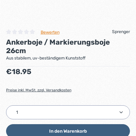
Sprenger
Bewerten
Durchschnittliche Bewertung von 0 von 5 Sternen
Ankerboje / Markierungsboje
26cm
Aus stabilem, uv-beständigem Kunststoff
Regulärer Preis:
€18.95
Preise inkl. MwSt. zzgl. Versandkosten
Produkt Anzahl: Gib den gewünschten Wert ein ode
In den Warenkorb