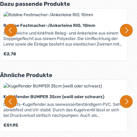
Produktgalerie überspringen
Dazu passende Produkte
Robline Festmacher-/Ankerleine RIO, 10mm
Sehr weiche und kinkfreie Beleg- und Ankerleine aus einem
Doppelgeflecht aus reinem Polyester. Die Umflechtung der
Leine sowie die Einlage besteht aus elastischen Zwirnen mit
hohen Schutzdrehungen, die wie eine Feder wirken. Die Rio
Regulärer Preis:
€2.78
bleibt immer rund, kinkt nicht und wird auch nach längerem
Einsatz im Wasser nicht hart. Hohe Bruchlast und UV-
Beständigkeit, leicht spleißbar. In unserem Blog erfahren Sie
mehr über Materialien, Herstellung und Pflege von Tauwerk.
Produktgalerie überspringen
Ähnliche Produkte
Kugelfender BUMPER 35cm (weiß oder schwarz)
Qualitäts-Kugelfender aus seewasserbeständigem PVC. Sehr
abriebfest und UV-stabil. Durch das Kugelventil lässt er sich
bei Druckverlust einfach nachpumpen. Auch als
Markierungsboje geeignet. Einzeln verpackt.
Regulärer Preis:
€51.95