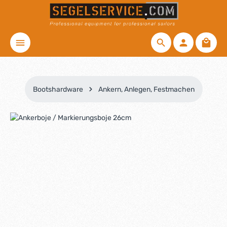
Zum Hauptinhalt springen
Waren
Bootshardware
Ankern, Anlegen, Festmachen
Bildergalerie überspringen