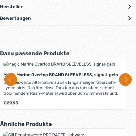
Hersteller
Bewertungen
Produktgalerie überspringen
Dazu passende Produkte
Magic Marine Overtop BRAND SLEEVELESS, signal-gelb
Die preiswerte Alternative zu den langärmeligen Überzieh-
Lycrashirts. Das ärmellose Tanktop aus robustem, schnell
trocknendem Rash-Material wird über Schwimmweste und
Trapez- oder Ausreithose gezogen und verhindert, dass sich
Regulärer Preis:
€29.95
Schoten, Strecker oder andere Leinen an der Ausrüstung bzw.
Bekleidung verhaken. Nebenbei schützt es effektiv vor UV-
Strahlung (UPF 50+). Das Material ist sehr dehnfähig, sodass
es keiner unterschiedlichen Größen bedarf. Das Brand-
Produktgalerie überspringen
Ähnliche Produkte
Overtop ist bedruckbar und eignet sich, da es ja "über allem"
getragen wird, perfekt als Werbeträger.