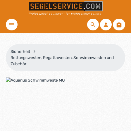
Zum Hauptinhalt springen
Waren
Sicherheit
Rettungswesten, Regattawesten, Schwimmwesten und
Zubehör
Bildergalerie überspringen