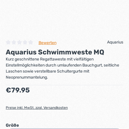
Aquarius
Bewerten
Durchschnittliche Bewertung von 0 von 5 Sternen
Aquarius Schwimmweste MQ
Kurz geschnittene Regattaweste mit vielfältigen
Einstellmöglichkeiten durch umlaufenden Bauchgurt, seitliche
Laschen sowie verstellbare Schultergurte mit
Neoprenummantelung.
Regulärer Preis:
€79.95
Preise inkl. MwSt. zzgl. Versandkosten
auswählen
Größe