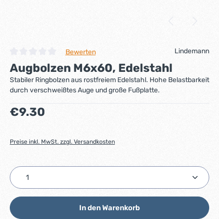
Lindemann
Bewerten
Durchschnittliche Bewertung von 0 von 5 Sternen
Augbolzen M6x60, Edelstahl
Stabiler Ringbolzen aus rostfreiem Edelstahl. Hohe Belastbarkeit
durch verschweißtes Auge und große Fußplatte.
Regulärer Preis:
€9.30
Preise inkl. MwSt. zzgl. Versandkosten
Produkt Anzahl: Gib den gewünschten Wert ein ode
In den Warenkorb