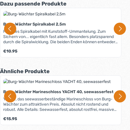
Produktgalerie überspringen
Dazu passende Produkte
Burg-Wächter Spiralkabel 2,5m
Flexibles Spiralkabel mit Kunststoff-Ummantelung. Zum
Sichern von... eigentlich fast allem. Besonders platzsparend
durch die Spiralwicklung. Die beiden Enden können entweder
ineinander geschlauft oder miteinander mit einem
Regulärer Preis:
€10.95
Vorhängeschloss gesichert werden. Die Seilpressungen an
den Ösen sind kunststoffummantelt, um die zu sichernden
Gegenstände nicht zu verkratzen. Perfekt geeignet zur
Diebstahlsicherung von Booten, Trailern, Außenbordern u.v.m.
Produktgalerie überspringen
Ähnliche Produkte
Burg-Wächter Marineschloss YACHT 40, seewasserfest
YACHT, das seewasserbeständige Marineschloss von Burg-
Wächter zum attraktiven Preis. Absolut nicht rostend und
robust. Alle Details: Seewasserfest, absolut rostfrei, massiver
Messingkorpus, leichte Kunststoffummantelung, Bügel aus
Regulärer Preis:
€15.95
massivem Edelstahl rostfrei, doppelte Verriegelung für
maximale Sicherheit, Innenwerk rostfrei, inkl. zwei Schlüsseln.