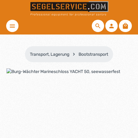
Zum Hauptinhalt springen
Waren
Transport, Lagerung
Bootstransport
Bildergalerie überspringen