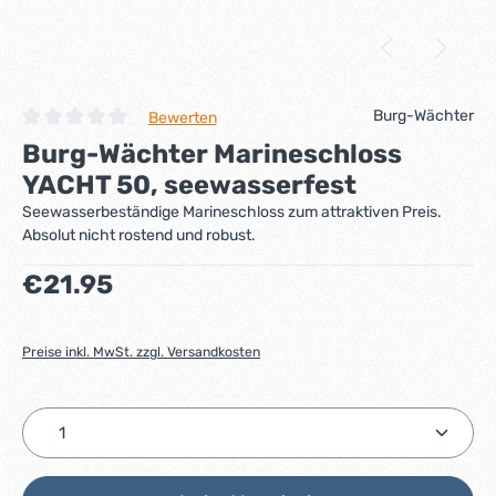
Burg-Wächter
Bewerten
Durchschnittliche Bewertung von 0 von 5 Sternen
Burg-Wächter Marineschloss
YACHT 50, seewasserfest
Seewasserbeständige Marineschloss zum attraktiven Preis.
Absolut nicht rostend und robust.
Regulärer Preis:
€21.95
Preise inkl. MwSt. zzgl. Versandkosten
Produkt Anzahl: Gib den gewünschten Wert ein ode