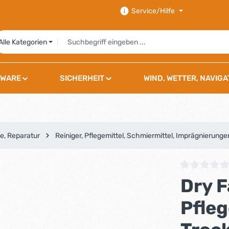
Service/Hilfe
Alle Kategorien
WARE
SICHERHEIT
WIND, WETTER, NAVIGA
e, Reparatur
Reiniger, Pflegemittel, Schmiermittel, Imprägnierunge
Durchschnittli
Dry 
Pfleg