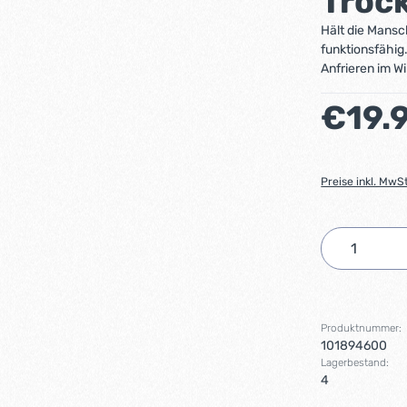
Troc
Hält die Mans
funktionsfähig
Anfrieren im Wi
Regulärer Preis
€19.
Preise inkl. MwS
Produkt 
Produktnummer:
101894600
Lagerbestand:
4