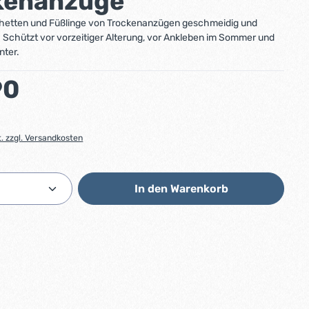
kenanzüge
chetten und Füßlinge von Trockenanzügen geschmeidig und
. Schützt vor vorzeitiger Alterung, vor Ankleben im Sommer und
nter.
:
90
t. zzgl. Versandkosten
Anzahl: Gib den gewünschten Wert ein od
In den Warenkorb