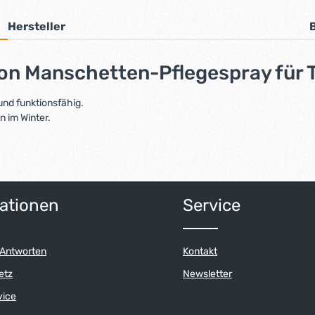
Hersteller
ion Manschetten-Pflegespray für
nd funktionsfähig.
n im Winter.
ationen
Service
 Antworten
Kontakt
etz
Newsletter
vice