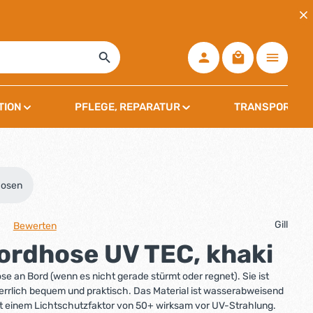
Warenkorb ent
TION
PFLEGE, REPARATUR
TRANSPORT, L
hosen
Gill
Bewerten
che Bewertung von 0 von 5 Sternen
Bordhose UV TEC, khaki
ose an Bord (wenn es nicht gerade stürmt oder regnet). Sie ist
herrlich bequem und praktisch. Das Material ist wasserabweisend
t einem Lichtschutzfaktor von 50+ wirksam vor UV-Strahlung.