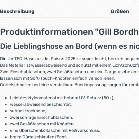
Beschreibung
Größen
Produktinformationen "Gill Bordh
Die Lieblingshose an Bord (wenn es ni
Die UV TEC-Hose aus der Saison 2025 ist super-leicht, herrlich beque
Das Material ist wasserabweisend und schützt mit einem Lichtschutzf
Zwei Einschubtaschen, zwei Gesäßtaschen und eine Cargotasche am Ob
lassen sich mit Soft-Touch-Knöpfen einfach verschließen.
Gürtelschnallen und eine verstellbare Bundanpassung sorgen für komfor
Leichtes Nylonmaterial mit hohem UV-Schutz (50+),
wasserabweisend beschichtet,
schnell trocknend,
zwei schräge Einschubtaschen,
zwei Gesäßtaschen mit Knöpfen,
eine Oberschenkeltasche mit Reißverschluss,
breite Gürtelschlaufen (5cm),