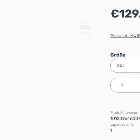
Regulärer Preis
€129
Preise inkl. MwS
ausw
Größe
Produkt 
Produktnummer:
10120964600
Lagerbestand:
1