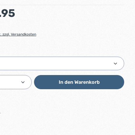
:
.95
t. zzgl. Versandkosten
ählen
Anzahl: Gib den gewünschten Wert ein od
In den Warenkorb
7