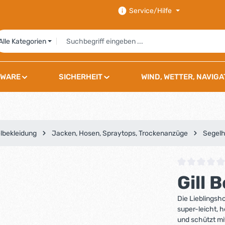
Service/Hilfe
Alle Kategorien
WARE
SICHERHEIT
WIND, WETTER, NAVIGA
lbekleidung
Jacken, Hosen, Spraytops, Trockenanzüge
Segel
Durchschnittli
Gill 
Die Lieblingsh
super-leicht, 
und schützt mi