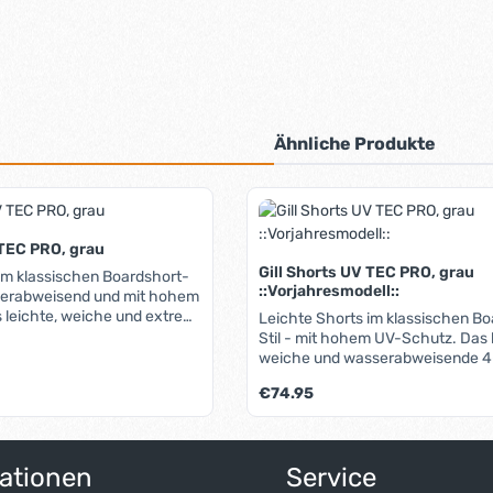
Ähnliche Produkte
 TEC PRO, grau
Gill Shorts UV TEC PRO, grau
im klassischen Boardshort-
::Vorjahresmodell::
sserabweisend und mit hohem
Leichte Shorts im klassischen B
chmutzabweisende 4-Wege-
Stil - mit hohem UV-Schutz. Das leichte,
l (XPEL®-Technolgie), aus
weiche und wasserabweisende 
 gefertigt wird, macht sie
Stretchmaterial, aus der diese Sh
Regulärer Preis:
€74.95
ch bequem und
gefertigt wird, macht sie außerg
. Dennoch ist es sehr
bequem und tragefreundlich. Den
, um auch härtere Einsätze
sehr strapazierfähig, um auch hä
ert ein oder benutze die Schaltflächen 
hadet zu überstehen. Der
Einsätze an Bord unbeschadet zu
ationen
Service
eanspruchte Sitzbereich ist
überstehen. Der oftmals stark b