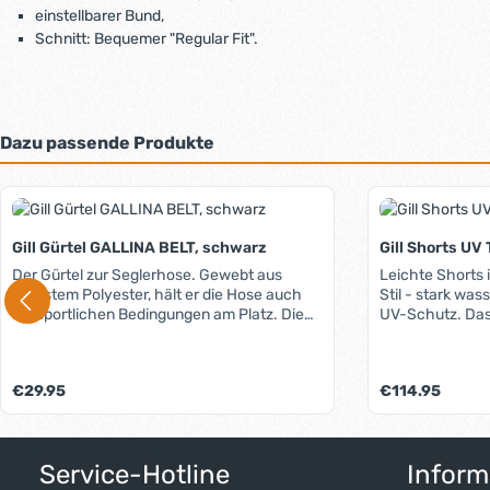
einstellbarer Bund,
Schnitt: Bequemer "Regular Fit".
Dazu passende Produkte
Produktgalerie überspringen
Gill Gürtel GALLINA BELT, schwarz
Gill Shorts UV
Der Gürtel zur Seglerhose. Gewebt aus
Leichte Shorts 
robustem Polyester, hält er die Hose auch
Stil - stark wa
bei sportlichen Bedingungen am Platz. Die
UV-Schutz. Das leichte, weiche und extrem
stufenlos einstellbare Schnalle besteht aus
wasser- und s
seewasserbeständig beschichtetem
Stretchmateria
Aluminium, eine Beschichtung am
der diese Shorts
Regulärer Preis:
Regulärer Preis:
€29.95
€114.95
Gürtelende verhindert das Ausfransen.
außergewöhnli
tragefreundlich
strapazierfähig
Produkt Anzahl: Gib den gewünschten W
an Bord unbesc
Service-Hotline
Inform
oftmals stark b