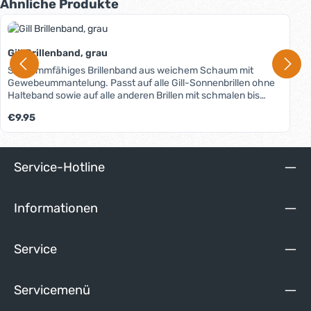
Produktgalerie überspringen
Ähnliche Produkte
Gill Brillenband, grau
Schwimmfähiges Brillenband aus weichem Schaum mit
Gewebeummantelung. Passt auf alle Gill-Sonnenbrillen ohne
Halteband sowie auf alle anderen Brillen mit schmalen bis
mittleren Bügeln. Individuell einstellbar.
Regulärer Preis:
€9.95
Service-Hotline
Informationen
Service
Servicemenü