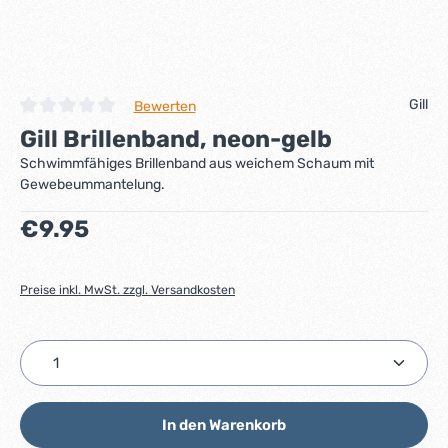
Gill
Bewerten
Durchschnittliche Bewertung von 0 von 5 Sternen
Gill Brillenband, neon-gelb
Schwimmfähiges Brillenband aus weichem Schaum mit
Gewebeummantelung.
Regulärer Preis:
€9.95
Preise inkl. MwSt. zzgl. Versandkosten
Produkt Anzahl: Gib den gewünschten Wert ein ode
In den Warenkorb