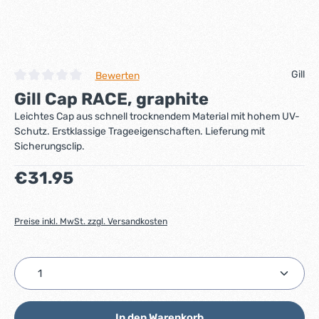
Gill
Bewerten
Durchschnittliche Bewertung von 0 von 5 Sternen
Gill Cap RACE, graphite
Leichtes Cap aus schnell trocknendem Material mit hohem UV-
Schutz. Erstklassige Trageeigenschaften. Lieferung mit
Sicherungsclip.
Regulärer Preis:
€31.95
Preise inkl. MwSt. zzgl. Versandkosten
Produkt Anzahl: Gib den gewünschten Wert ein ode
In den Warenkorb