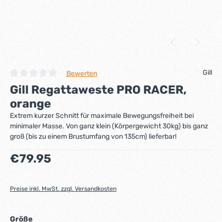
Gill
Bewerten
Durchschnittliche Bewertung von 0 von 5 Sternen
Gill Regattaweste PRO RACER,
orange
Extrem kurzer Schnitt für maximale Bewegungsfreiheit bei
minimaler Masse. Von ganz klein (Körpergewicht 30kg) bis ganz
groß (bis zu einem Brustumfang von 135cm) lieferbar!
Regulärer Preis:
€79.95
Preise inkl. MwSt. zzgl. Versandkosten
auswählen
Größe