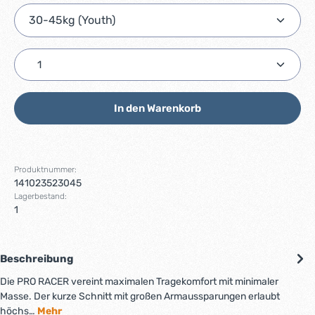
Produkt Anzahl: Gib den gewünschten Wert ein ode
In den Warenkorb
Produktnummer:
141023523045
Lagerbestand:
1
Beschreibung
Die PRO RACER vereint maximalen Tragekomfort mit minimaler
Masse. Der kurze Schnitt mit großen Armaussparungen erlaubt
höchs…
Mehr