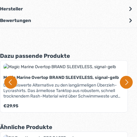
Hersteller
Bewertungen
Produktgalerie überspringen
Dazu passende Produkte
Magic Marine Overtop BRAND SLEEVELESS, signal-gelb
Die preiswerte Alternative zu den langärmeligen Überzieh-
Lycrashirts. Das ärmellose Tanktop aus robustem, schnell
trocknendem Rash-Material wird über Schwimmweste und
Trapez- oder Ausreithose gezogen und verhindert, dass sich
Regulärer Preis:
€29.95
Schoten, Strecker oder andere Leinen an der Ausrüstung bzw.
Bekleidung verhaken. Nebenbei schützt es effektiv vor UV-
Strahlung (UPF 50+). Das Material ist sehr dehnfähig, sodass
es keiner unterschiedlichen Größen bedarf. Das Brand-
Produktgalerie überspringen
Ähnliche Produkte
Overtop ist bedruckbar und eignet sich, da es ja "über allem"
getragen wird, perfekt als Werbeträger.