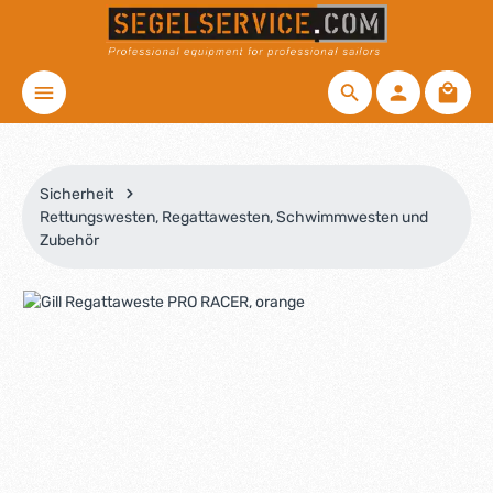
Zum Hauptinhalt springen
Waren
Sicherheit
Rettungswesten, Regattawesten, Schwimmwesten und
Zubehör
Bildergalerie überspringen